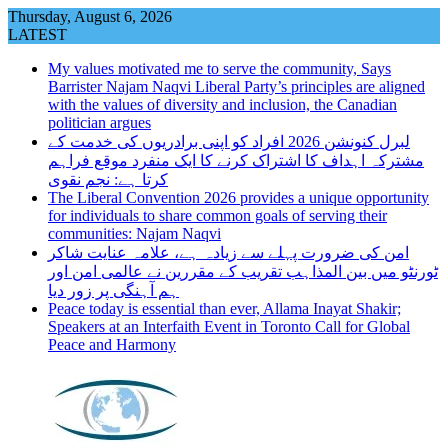
Skip
Thursday, August 6, 2026
to
LATEST
content
My values motivated me to serve the community, Says
Barrister Najam Naqvi Liberal Party’s principles are aligned
with the values of diversity and inclusion, the Canadian
politician argues
لبرل کنونشن 2026 افراد کو اپنی برادریوں کی خدمت کے
مشترکہ اہداف کا اشتراک کرنے کا ایک منفرد موقع فراہم
کرتا ہے: نجم نقوی
The Liberal Convention 2026 provides a unique opportunity
for individuals to share common goals of serving their
communities: Najam Naqvi
امن کی ضرورت پہلے سے زیادہ ہے، علامہ عنایت شاکر
ٹورنٹو میں بین المذاہب تقریب کے مقررین نے عالمی امن اور
ہم آہنگی پر زور دیا
Peace today is essential than ever, Allama Inayat Shakir;
Speakers at an Interfaith Event in Toronto Call for Global
Peace and Harmony