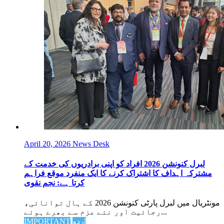
April 20, 2026
News Desk
لبرل کنونشن 2026 افراد کو اپنی برادریوں کی خدمت کے
مشترکہ اہداف کا اشتراک کرنے کا ایک منفرد موقع فراہم
کرتا ہے: نجم نقوی
مونٹریال میں لبرل پارٹی کنونشن 2026 کے ہال توانائی،
رجائیت اور نئے عزم سے بھرے ہوئے...
اردو
IMPORTANT