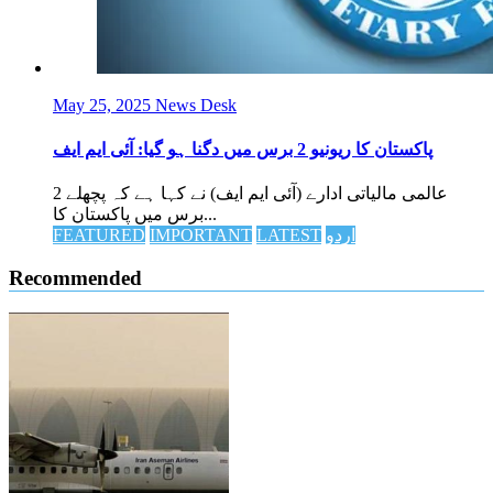
May 25, 2025
News Desk
پاکستان کا ریونیو 2 برس میں دگنا ہو گیا: آئی ایم ایف
عالمی مالیاتی ادارے (آئی ایم ایف) نے کہا ہے کہ پچھلے 2
برس میں پاکستان کا...
اردو
LATEST
IMPORTANT
FEATURED
Recommended