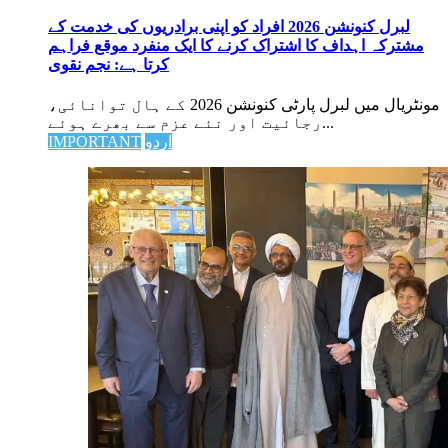
لبرل کنونشن 2026 افراد کو اپنی برادریوں کی خدمت کے
مشترکہ اہداف کا اشتراک کرنے کا ایک منفرد موقع فراہم
کرتا ہے: نجم نقوی
مونٹریال میں لبرل پارٹی کنونشن 2026 کے ہال توانائی،
رجائیت اور نئے عزم سے بھرے ہوئے...
اردو
IMPORTANT