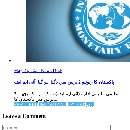
May 25, 2025
News Desk
پاکستان کا ریونیو 2 برس میں دگنا ہو گیا: آئی ایم ایف
عالمی مالیاتی ادارے (آئی ایم ایف) نے کہا ہے کہ پچھلے 2
برس میں پاکستان کا...
اردو
LATEST
IMPORTANT
FEATURED
Leave a Comment