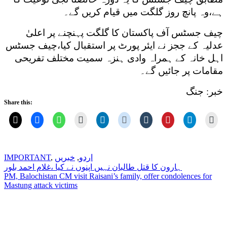
ہے،وہ پانچ روز گلگت میں قیام کریں گے۔
چیف جسٹس آف پاکستان کا گلگت پہنچنے پر اعلیٰ
عدلیہ کے ججز نے ایئر پورٹ پر استقبال کیا،چیف جسٹس
اہل خانہ کے ہمراہ وادی ہنزہ سمیت مختلف تفریحی
مقامات پر جائیں گے۔
خبر: جنگ
Share this:
اردو
,
خبریں
,
IMPORTANT
Post
ہارون کا قتل طالبان نہیں اپنوں نے کیا ،غلام احمد بلور
PM, Balochistan CM visit Raisani’s family, offer condolences for
navigation
Mastung attack victims