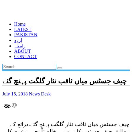
Home
LATEST
PAKISTAN
اردو
رابطہ
ABOUT
CONTACT
چیف جسٹس میاں ثاقب نثار گلگت پہنچ گئے
July 15, 2018
News Desk
چیف جسٹس میاں ثاقب نثار گلگت پہنچ گئے،ذرائع کے
مطابق چیف جسٹس کا یہ دورہ خالصتاً نجی نوعیت کا