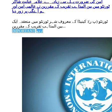
امن کی ضرورت پہلے سے زیادہ ہے، علامہ عنایت شاکر
ٹورنٹو میں بین المذاہب تقریب کے مقررین نے عالمی امن اور
ہم آہنگی پر زور دیا
ٹورنٹو (پ ر): کینیڈا کے معروف شہر ٹورنٹو میں منعقدہ ایک
بین المذاہب تقریب کے مقررین...
اردو
IMPORTANT