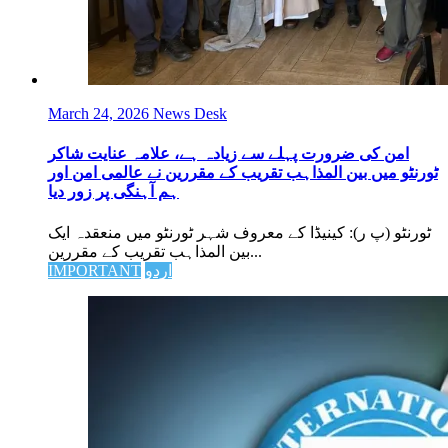
March 24, 2026
News Desk
امن کی ضرورت پہلے سے زیادہ ہے، علامہ عنایت شاکر
ٹورنٹو میں بین المذاہب تقریب کے مقررین نے عالمی امن اور
ہم آہنگی پر زور دیا
ٹورنٹو (پ ر): کینیڈا کے معروف شہر ٹورنٹو میں منعقدہ ایک
بین المذاہب تقریب کے مقررین...
اردو
IMPORTANT