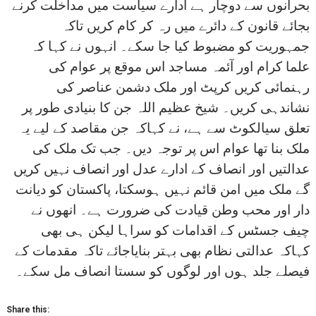
بحرانوں سے دوچار ہے ادارے سیاست میں مداخلت کرنے
بجائے قانون کے دائرے میں رہ کر کام کریں تاکہ
جمہوریت کو مضبوط کیا جا سکے۔ انہوں نے کہا کہ
علما کرام اور آئمہ مساجد اس موقع پر عوام کی
رہنمائی کریں کرپٹ اور ملک دشمن عناصر کی
نشاندہی کریں۔ شیخ عظیم اللہ جن کا بنیادی طور پر
تعلق سیالکوٹ سے ہے، نے کہاکہ جن مقاصد کے لیے یہ
ملک بنا تھا عوام اس پر توجہ دیں۔ جب تک ملک کی
عدالتیں اور انصاف کے ادارے عدل اور انصاف نہیں کریں
گے ملک میں امن قائم نہیں ہوسکتا، پاکستان کو دیانت
دار اور محب وطن قیادت کی ضرورت ہے۔ انھوں نے
چیف جسٹس کے اقدامات کو سراہا لیکن ہی بھی
کہاکہ عدالتی نظام بھی بہتر بنایاجائے تاکہ مقدمات کے
فیصلے جلد ہوں اور لوگوں کو سستا انصاف مل سکے۔
Share this: