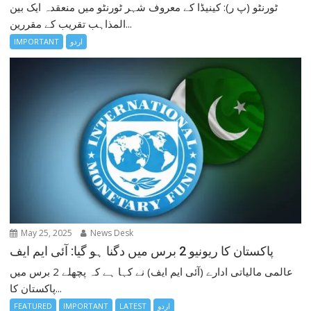
ٹورنٹو (پ ر): کینیڈا کے معروف شہر ٹورنٹو میں منعقدہ ایک بین
المذاہب تقریب کے مقررین...
اردو
IMPORTANT
May 25, 2025
News Desk
پاکستان کا ریونیو 2 برس میں دگنا ہو گیا: آئی ایم ایف
عالمی مالیاتی ادارے (آئی ایم ایف) نے کہا ہے کہ پچھلے 2 برس میں
پاکستان کا...
اردو
LATEST
IMPORTANT
FEATURED