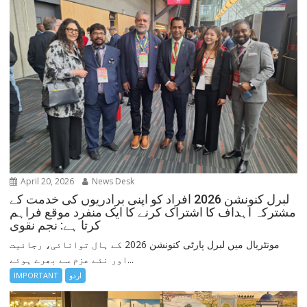
April 20, 2026
News Desk
لبرل کنونشن 2026 افراد کو اپنی برادریوں کی خدمت کے
مشترکہ اہداف کا اشتراک کرنے کا ایک منفرد موقع فراہم
کرتا ہے: نجم نقوی
مونٹریال میں لبرل پارٹی کنونشن 2026 کے ہال توانائی، رجائیت
اور نئے عزم سے بھرے ہوئے...
اردو
IMPORTANT