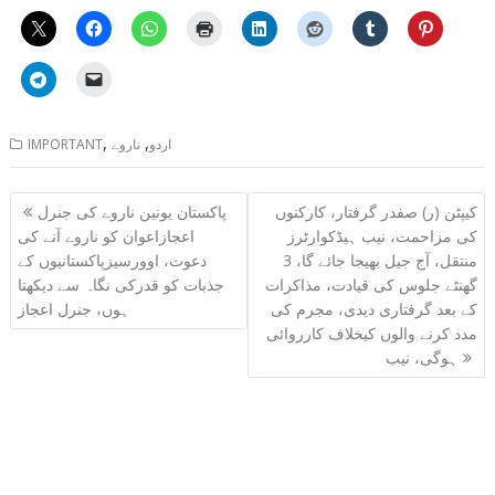
,
,
اردو
ناروے
IMPORTANT
Post
کیپٹن (ر) صفدر گرفتار، کارکنوں
پاکستان یونین ناروے کی جنرل
navigation
کی مزاحمت، نیب ہیڈکوارٹرز
اعجازاعوان کو ناروے آنے کی
منتقل، آج جیل بھیجا جائے گا، 3
دعوت، اوورسیزپاکستانیوں کے
گھنٹے جلوس کی قیادت، مذاکرات
جذبات کو قدرکی نگاہ سے دیکھتا
کے بعد گرفتاری دیدی، مجرم کی
ہوں، جنرل اعجاز
مدد کرنے والوں کیخلاف کارروائی
ہوگی، نیب