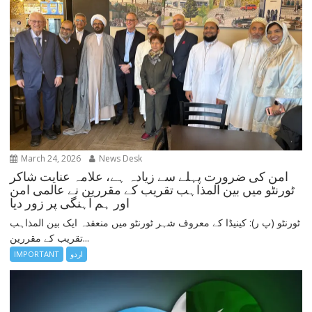
March 24, 2026
News Desk
امن کی ضرورت پہلے سے زیادہ ہے، علامہ عنایت شاکر
ٹورنٹو میں بین المذاہب تقریب کے مقررین نے عالمی امن
اور ہم آہنگی پر زور دیا
ٹورنٹو (پ ر): کینیڈا کے معروف شہر ٹورنٹو میں منعقدہ ایک بین المذاہب
تقریب کے مقررین...
اردو
IMPORTANT