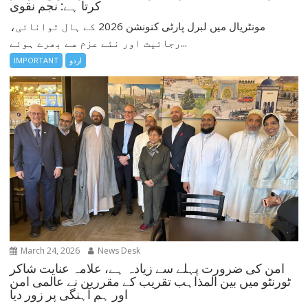
کرتا ہے: نجم نقوی
مونٹریال میں لبرل پارٹی کنونشن 2026 کے ہال توانائی،
رجائیت اور نئے عزم سے بھرے ہوئے...
اردو
IMPORTANT
March 24, 2026
News Desk
امن کی ضرورت پہلے سے زیادہ ہے، علامہ عنایت شاکر
ٹورنٹو میں بین المذاہب تقریب کے مقررین نے عالمی امن
اور ہم آہنگی پر زور دیا