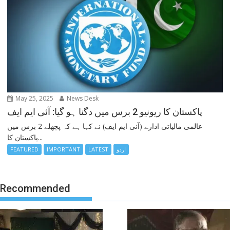
May 25, 2025
News Desk
پاکستان کا ریونیو 2 برس میں دگنا ہو گیا: آئی ایم ایف
عالمی مالیاتی ادارے (آئی ایم ایف) نے کہا ہے کہ پچھلے 2 برس میں
پاکستان کا...
اردو
LATEST
IMPORTANT
FEATURED
Recommended