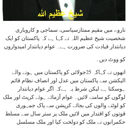
ناروے میں مقیم ممتازسیاسی، سماجی و کاروباری
شخصیت شیخ عظیم اللہ نے کہا ہے کہ پاکستان کو ایک
دیانتدار قیادت کی ضرورت ہے۔ عوام دیانتدار امیدواروں
کو ووٹ دیں۔
انھوں نے کہاکہ 25جولائی کو پاکستان میں ہونے والے
الیکشن سے پاکستان میں عدل اور انصاف نظام قائم
ہوسکتا ہے لیکن شرط یہ ہےکہ اگر عوام دیانتدار
لوگوں کو سامنے لائیں۔ عوام آزمائے ہوئے کرپٹ اور ملک
کو لوٹنے والوں کی بجائے کرپشن سے پاک جمہوری
قوتوں کو اقتدار میں لائیں ملک پر ستر سال سے مسلط
حکمرانوں نے ملک کو دولخت کیا اور ملک مسلسل