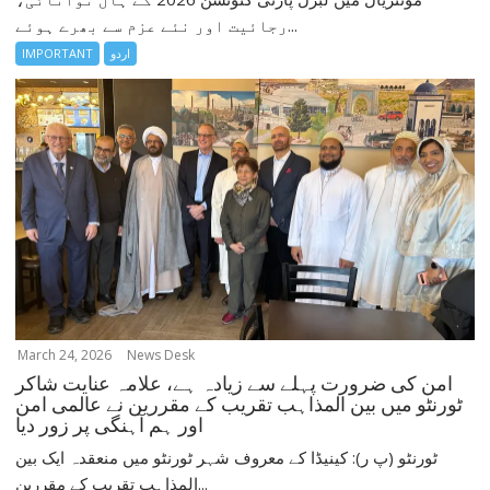
رجائیت اور نئے عزم سے بھرے ہوئے...
اردو
IMPORTANT
March 24, 2026
News Desk
امن کی ضرورت پہلے سے زیادہ ہے، علامہ عنایت شاکر
ٹورنٹو میں بین المذاہب تقریب کے مقررین نے عالمی امن
اور ہم آہنگی پر زور دیا
ٹورنٹو (پ ر): کینیڈا کے معروف شہر ٹورنٹو میں منعقدہ ایک بین
المذاہب تقریب کے مقررین...