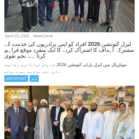
April 20, 2026
News Desk
لبرل کنونشن 2026 افراد کو اپنی برادریوں کی خدمت کے
مشترکہ اہداف کا اشتراک کرنے کا ایک منفرد موقع فراہم
کرتا ہے: نجم نقوی
مونٹریال میں لبرل پارٹی کنونشن 2026 کے ہال توانائی، رجائیت
اور نئے عزم سے بھرے ہوئے...
اردو
IMPORTANT