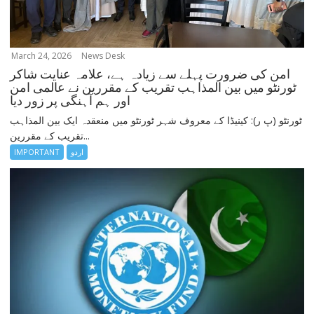
March 24, 2026
News Desk
امن کی ضرورت پہلے سے زیادہ ہے، علامہ عنایت شاکر
ٹورنٹو میں بین المذاہب تقریب کے مقررین نے عالمی امن
اور ہم آہنگی پر زور دیا
ٹورنٹو (پ ر): کینیڈا کے معروف شہر ٹورنٹو میں منعقدہ ایک بین المذاہب
تقریب کے مقررین...
اردو
IMPORTANT