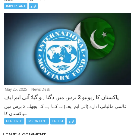
اردو
IMPORTANT
May 25, 2025
News Desk
پاکستان کا ریونیو 2 برس میں دگنا ہو گیا: آئی ایم ایف
عالمی مالیاتی ادارے (آئی ایم ایف) نے کہا ہے کہ پچھلے 2 برس میں
پاکستان کا...
اردو
LATEST
IMPORTANT
FEATURED