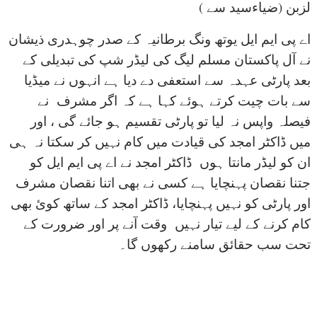
لزبن (ضیاءسید سے )
اے پی ایم ایل یوتھ ونگ برطانیہ کے صدر چوہدری ذیشان
نے آل پاکستان مسلم لیگ کی لیڈر شپ کی تبدیلی کے
بعد پارٹی عہدہ سے استعفی دے دیا ہے انہوں نے میڈیا
سے بات چیت کرتے ہوئے کہا ہے کہ اگر مشرف نے
فیصلہ واپس نہ لیا تو پارٹی تقسیم ہو جائے گی ، اور
میں ڈاکٹر امجد کی قیادت میں کام نہیں کر سکتا نہ ہی
ان کو لیڈر مانتا ہوں ڈاکٹر امجد نے اے پی ایم ایل کو
جتنا نقصان پہنچایا ہے کسی نے بھی اتنا نقصان مشرف
اور پارٹی کو نہیں پہنچایا، ڈاکٹر امجد کے ساتھ کوئ بھی
کام کرنے کے لیے تیار نہیں وقت آنے پر اور ضرورت کے
تحت سب حقائق سامنے رکھوں گا۔