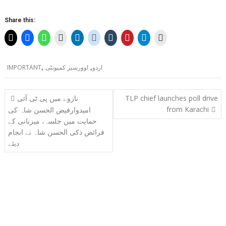
Share this:
,
,
اردو
اوورسیز کمیونٹی
IMPORTANT
Post
TLP chief launches poll drive
ناروے میں پی ٹی آئی
navigation
from Karachi
امیدوارفیض الحسن شاہ کی
حمایت میں جلسہ، میزبانی کے
فرائض ذکی الحسن شاہ نے انجام
دیئے