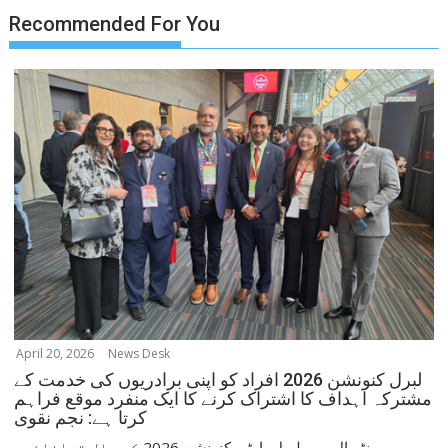
Recommended For You
April 20, 2026
News Desk
لبرل کنونشن 2026 افراد کو اپنی برادریوں کی خدمت کے
مشترکہ اہداف کا اشتراک کرنے کا ایک منفرد موقع فراہم
کرتا ہے: نجم نقوی
مونٹریال میں لبرل پارٹی کنونشن 2026 کے ہال توانائی،