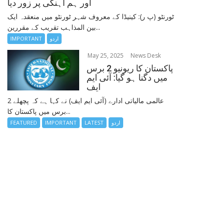
اور ہم آہنگی پر زور دیا
ٹورنٹو (پ ر): کینیڈا کے معروف شہر ٹورنٹو میں منعقدہ ایک
بین المذاہب تقریب کے مقررین...
اردو
IMPORTANT
May 25, 2025
News Desk
پاکستان کا ریونیو 2 برس
میں دگنا ہو گیا: آئی ایم
ایف
عالمی مالیاتی ادارے (آئی ایم ایف) نے کہا ہے کہ پچھلے 2
برس میں پاکستان کا...
اردو
LATEST
IMPORTANT
FEATURED