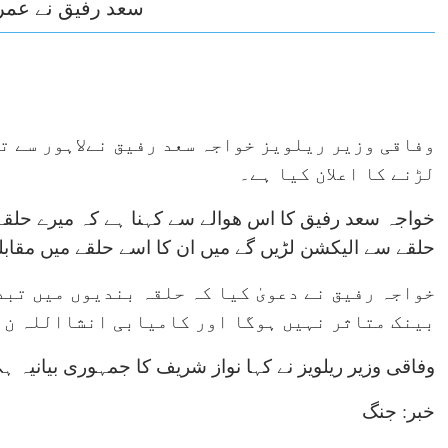
سعد رفیق نے عمرا
وفاقی وزیر ریلویز خواجہ سعد رفیق نےلاہور سے ت
لڑنے کا اعلان کیا ہے۔
خواجہ سعد رفیق کا اس ھوالے سے کہنا ہے کہ میرے حلق
حلقے سے الیکشن لڑیں گے میں ان کا اسے حلقے میں مقابل
خواجہ رفیق نے دعویٰ کیا کہ حلقہ بندیوں میں تبد
بینک متاثر نہیں ہوگا اور کامیابی انشااللہ ن 
وفاقی وزیر ریلویز نے کہا نواز شریف کا جمہوری بیانیہ ہ
خبر: جنگ