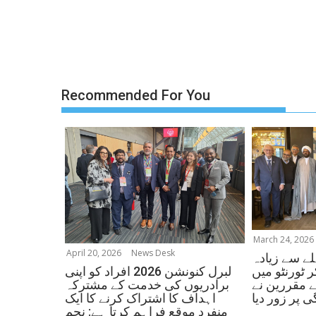
Recommended For You
March 24, 2026
April 20, 2026
News Desk
ے سے زیادہ
لبرل کنونشن 2026 افراد کو اپنی
 ٹورنٹو میں
برادریوں کی خدمت کے مشترکہ
ے مقررین نے
اہداف کا اشتراک کرنے کا ایک
 پر زور دیا
منفرد موقع فراہم کرتا ہے: نجم