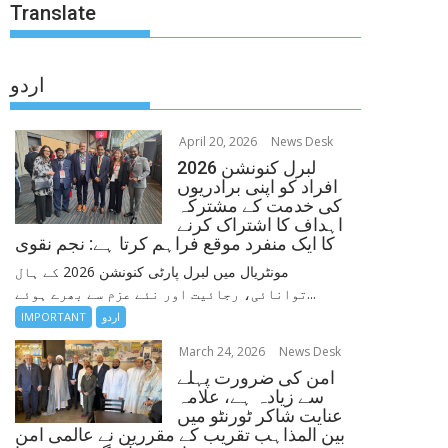
Translate
اردو
April 20, 2026
News Desk
لبرل کنونشن 2026
افراد کو اپنی برادریوں
کی خدمت کے مشترکہ
اہداف کا اشتراک کرنے
کا ایک منفرد موقع فراہم کرتا ہے: نجم نقوی
مونٹریال میں لبرل پارٹی کنونشن 2026 کے ہال
توانائی، رجائیت اور نئے عزم سے بھرے ہوئے...
اردو
IMPORTANT
March 24, 2026
News Desk
امن کی ضرورت پہلے
سے زیادہ ہے، علامہ
عنایت شاکر ٹورنٹو میں
بین المذاہب تقریب کے مقررین نے عالمی امن