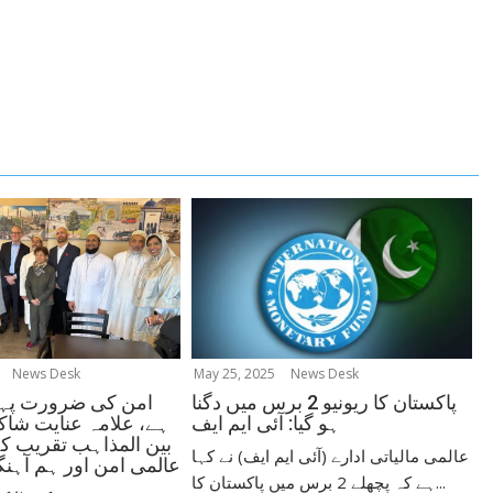
News Desk
May 25, 2025
News Desk
امن کی ضرورت پہل
پاکستان کا ریونیو 2 برس میں دگنا
ہے، علامہ عنایت شاکر
ہو گیا: آئی ایم ایف
بین المذاہب تقریب ک
عالمی مالیاتی ادارے (آئی ایم ایف) نے کہا
عالمی امن اور ہم آہنگی
ہے کہ پچھلے 2 برس میں پاکستان کا...