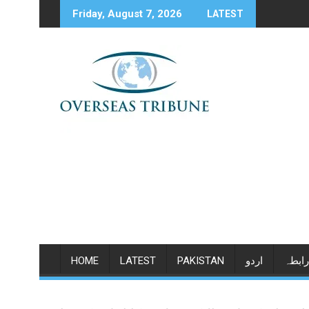
Skip
Friday, August 7, 2026
LATEST
to
content
رابطہ
اردو
PAKISTAN
LATEST
HOME