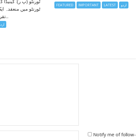
ٹورنٹو (پ ر): کینیڈا
اردو
LATEST
IMPORTANT
FEATURED
ٹورنٹو میں منعقدہ ای
تقریب کے مقررین...
اردو
Notify me of follow-