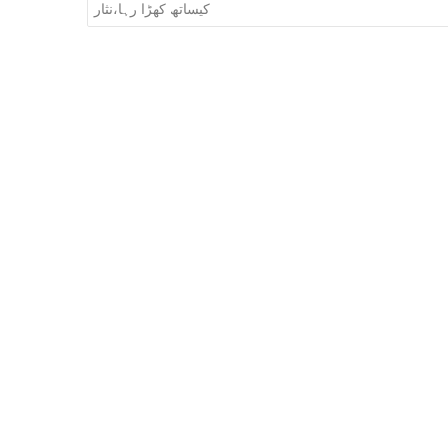
navigation
کیساتھ کھڑا رہا،نثار