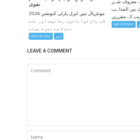
 کے معروف شہر
نقوی
ک بین المذاہب
مونٹریال میں لبرل پارٹی کنونشن 2026
کے ہال توانائی، رجائیت اور نئے
IMPORTANT
عزم سے بھرے ہوئے...
اردو
IMPORTANT
LEAVE A COMMENT