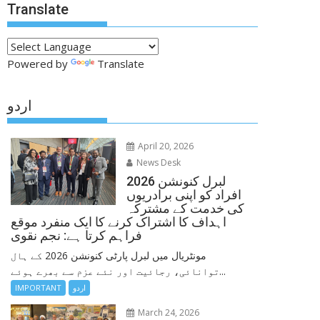
Translate
Powered by
Translate
اردو
April 20, 2026
News Desk
لبرل کنونشن 2026
افراد کو اپنی برادریوں
کی خدمت کے مشترکہ
اہداف کا اشتراک کرنے کا ایک منفرد موقع
فراہم کرتا ہے: نجم نقوی
مونٹریال میں لبرل پارٹی کنونشن 2026 کے ہال
توانائی، رجائیت اور نئے عزم سے بھرے ہوئے...
اردو
IMPORTANT
March 24, 2026