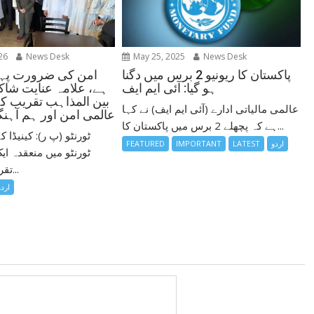
26
News Desk
May 25, 2025
News Desk
امن کی ضرورت پہل
پاکستان کا ریونیو 2 برس میں دگنا
ہے، علامہ عنایت شاکر
ہو گیا: آئی ایم ایف
بین المذاہب تقریب ک
عالمی مالیاتی ادارے (آئی ایم ایف) نے کہا
عالمی امن اور ہم آہنگی
ہے کہ پچھلے 2 برس میں پاکستان کا...
ٹورنٹو (پ ر): کینیڈا
اردو
LATEST
IMPORTANT
FEATURED
ٹورنٹو میں منعقدہ ای
تقریب کے مقررین...
اردو