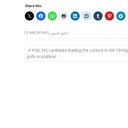
Share this:
,
,
اردو
خبریں
IMPORTANT
Post
PML-N’s candidate leading the contest in NA-154 by
navigation
polls in Lodhran