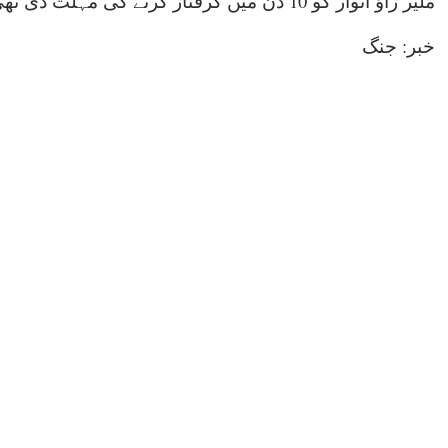
ملیر راؤ انوار کو 10 دن میں گرفتار کرنے کی مہلت دی تھی۔
خبر: جنگ