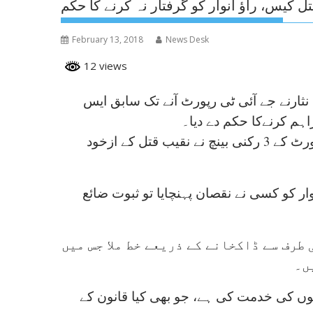
ل کیس، راؤ انوار کو گرفتار نہ کرنے کا حکم
February 13, 2018
News Desk
12 views
نے جے آئی ٹی رپورٹ آنے تک سابق ایس
راہم کرنےکا حکم دے دیا۔
چیف جسٹس میاں ثاقب نثار کی سربراہی میں سپریم کورٹ کے 3 رکنی بینچ نے نقیب قتل کے ازخود
 کو کسی نے نقصان پہنچایا تو ثبوت ضائع
طرف سے ڈاکخانے کے ذریعے خط ملا جس میں
ں۔
لوگوں کی خدمت کی ہے، جو بھی کیا قانون کے