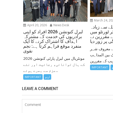
March 24, 20
April 20, 2026
News Desk
ے سے زیادہ
لبرل کنونشن 2026 افراد کو اپنی
 ٹورنٹو میں
برادریوں کی خدمت کے مشترکہ
ے مقررین نے
اہداف کا اشتراک کرنے کا ایک
 پر زور دیا
منفرد موقع فراہم کرتا ہے: نجم
 کے معروف شہر
نقوی
ک بین المذاہب
مونٹریال میں لبرل پارٹی کنونشن 2026
کے ہال توانائی، رجائیت اور نئے
IMPORTANT
عزم سے بھرے ہوئے...
اردو
IMPORTANT
LEAVE A COMMENT