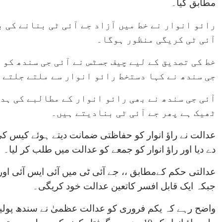
مطابق کیا۔
رائو انوار نے خط میں آزاد جے آئی ٹی بنانے کی 
آئی ٹی کریگی منظور ہوگا۔
خط کی تصدیق کے لیے چیف جسٹس نے آئی جی سندھ کو 
جی سندھ نے کہا دستخط رائو انوار سے ملتے جلتے 
آئی جی سندھ نے بھی رائو انوار کے مطالبے کی ہد
ٹھیک ہے پھر جے آئی ٹی بنادیتے ہیں۔
عدالت نے راؤ انوار کو حفاظتی ضمانت دیتے ہوئے کیس کی
دے دیا اور راؤ انوار کو جمعے کو عدالت میں طلب کر لیا۔
عدالتی حکم کےمطابق ،، جے آئی ٹی میں آئی ایس آئی اور 
جبکہ ایک قابل افسر کاتعین عدالت خود کریگی۔
واضح رہے کہ یکم فروری کو عدالت عظمیٰ نے سندھ پول