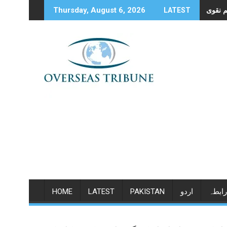
Skip
Thursday, August 6, 2026
LATEST
to
content
رابطہ
اردو
PAKISTAN
LATEST
HOME