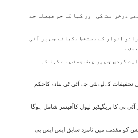
بھی درخواست کی اور کہا کہ جو فیصلہ جے
رائو انوار کے دستخط دکھائے جس پر آئی
ہیں۔
ایت کردی جس پر چیف جسٹس نے کہا کہ
 تحقیقات کےلیےنئی جے آئی ٹی بنانے کاحکم
آئی بی کا بریگیڈیر لیول کاآفیسر شامل ہوگا
یس کو مقدمے میں نامزد سابق ایس ایس پی