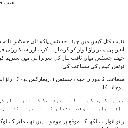
نقیب قت
نقیب قتل کیس میں چیف جسٹس پاکستان جسٹس ثاقب نثار
ایس پی ملیر راؤ انوار کو گرفتار نہ کرنے اور سیکیورٹی ف
نوٹس کیس کی سماعت کی۔
سماعت کےدوران چیف جسٹس نےریمارکس دیے کہ راؤ انوار
ہوجائے گا۔
سپریم کورٹ کے انسانی حقوق ونگ کورائوانوار کی 
راؤ انوار نے موقف اختیا ر کیا کہ وہ بے گناہ ہی
رائو انوار نے لکھا کہ موقع پر موجود نہیں تھا، ملیر کے 