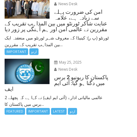
News Desk
امن کی ضرورت پہلے
سے زیادہ ہے، علامہ
عنایت شاکر ٹورنٹو میں بین المذاہب تقریب کے
مقررین نے عالمی امن اور ہم آہنگی پر زور دیا
ٹورنٹو (پ ر): کینیڈا کے معروف شہر ٹورنٹو میں منعقدہ ایک
بین المذاہب تقریب کے مقررین...
اردو
IMPORTANT
May 25, 2025
News Desk
پاکستان کا ریونیو 2 برس
میں دگنا ہو گیا: آئی ایم
ایف
عالمی مالیاتی ادارے (آئی ایم ایف) نے کہا ہے کہ پچھلے 2
برس میں پاکستان کا...
اردو
LATEST
IMPORTANT
FEATURED