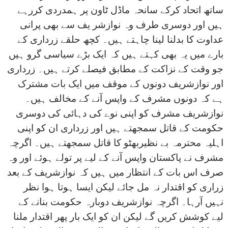
ساتھ اتحاد کرکے سانحہ ماڈل ٹاون پر ہمدردی کررہے
ہیں اور دوسری طرف وہ نوازشر یف سے بھی پرانی
عداوت کا بدلنا لینا چاہتے ہیں۔ کچھ حلقے زرداری کے
بارے میں یہ بھی کہتے ہیں کہ ایک بڑے سیاسی گرو ہیں
جو وقت کے نزاکت کے مطابق فیصلے کرتے ہیں۔ زرداری
اور نوازشریف دونوں کے موقف میں ایک بات مشترک
ہے کہ دونوں مشرف کے واپس آنے کے مخالف ہیں۔
نوازشریف مشرف کو اپنی نوے کی دہائی کی دوسری
حکومت کے قاتل سمجھتے ہیں اور زرداری ان کو اپنی
اہلیہ محترمہ بے نظیربھٹو کا قاتل سمجھتے ہیں۔ اگرچہ
مشرف نے پاکستان واپس آنے کے لیے پر تولے ہوئے اور وہ
صرف اس بات کے انتظار میں ہیں کہ نوازشریف کے بعد
زراری کو اقتدار نہ مل جائے لیکن ایسا ہوتا ہوا نظر
نہیں آرہا۔ اگرچہ نوازشریف دوبارہ حکومت بنانے کے
لیے کوشش کریں گے لیکن ان کو ایک بار پھر اقتدار ملنا