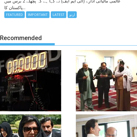
عالمی مالیاتی ادارے (آئی ایم ایف) نے کہا ہے کہ پچھلے 2 برس میں
پاکستان کا...
اردو
LATEST
IMPORTANT
FEATURED
Recommended