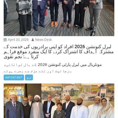
April 20, 2026
News Desk
لبرل کنونشن 2026 افراد کو اپنی برادریوں کی خدمت کے
مشترکہ اہداف کا اشتراک کرنے کا ایک منفرد موقع فراہم
کرتا ہے: نجم نقوی
مونٹریال میں لبرل پارٹی کنونشن 2026 کے ہال توانائی،
رجائیت اور نئے عزم سے بھرے ہوئے...
اردو
IMPORTANT