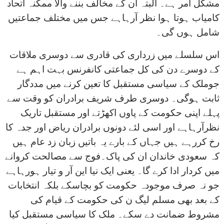
مشکل امر ہے۔ البتہ ان کے مخالف بننے والا ممکنہ اتحاد
کامیاب ہوتا ہوا نظر آرہاہے جس میں مختلف جماعتیں
شامل ہوں گی۔
اس سلسلے میں زرداری کی قادری سے دوسری ملاقات
کے دوسرے دن کی کل جماعتی کانفرنس بہت اہم ہے
جوملک کے سیاسی مستقبل کا تعین کرنے میں مددگار
ثابت ہوگی۔ دوسری طرف شریف برادران کو وقت سے
پہلے اپنی حکومت کے پاوں اکھڑتے اور مستقبل تاریک
نظرآرہاہے اور اسی لئے دونوں برادران ریاض اور جدہ کا
رخ کررہے ہیں جہاں کے بارے یہ باتیں زبان زد عام ہیں
کہ سعودی خاندان ان کی پاک۔فوج سے مصالحت کروانے
میں کردار ادا کرے گا۔ یعنی ایک نیا این آر و تیار ہورہاہے
جو نہ صرف موجودہ حکومت کو بچاسکے بلکہ انتخابات
کے بعد بھی مسلم لیگ ن کی حکومت کے قیام کی
مشروط ضمانت دے سکے۔ ملک کا سیاسی مستقبل کیا