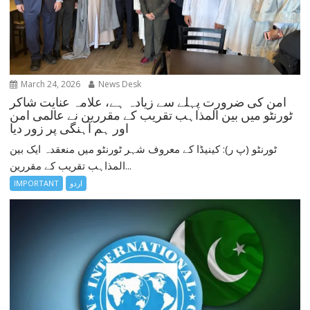
March 24, 2026
News Desk
امن کی ضرورت پہلے سے زیادہ ہے، علامہ عنایت شاکر
ٹورنٹو میں بین المذاہب تقریب کے مقررین نے عالمی امن
اور ہم آہنگی پر زور دیا
ٹورنٹو (پ ر): کینیڈا کے معروف شہر ٹورنٹو میں منعقدہ ایک بین
المذاہب تقریب کے مقررین...
اردو
IMPORTANT