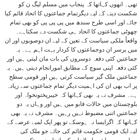
تھی۔ انھوں کہاتھا کہ پنجاب میں مسلم لیگ ن کو
شکست دینے کے لیے دیگرتمام جماعتوں کا اتحاد قائم کیا
جائے اور اسی طرح سندھ میں پی پی پی کو بھی تمام
چھوٹی جماعتوں کا اتحاد ہی شکست دے سکتاہے۔
واقعاً ملکی سیاست کے تعین کے لیے ان دوصوبوں اور ان
میں برسر ان دوجماعتوں کا کردار بہت اہم ہے۔ یہ
جماعتیں کئی دفعہ دوسروں کی بات مان لیتی ہیں اور
کئی دفعہ اپنی سوچ کے مطابق امورانجام دیتی ہیں۔ یہ
جماعتیں ملک گیر سیاست کرتی ہیں اور قومی سطح
پر اب بھی ان کی اہمیت دیگر تمام جماعتوں سے زیادہ
ہے۔ مشرف نے یہ بھی کہاتھا کہ خیبرپختونخواہ اور
بلوچستان میں حالات قابو میں ہیں اور وہاں یہ دو
جماعتیں اتنی مضبوط نہیں رہیں۔ مشرف نے یہ بھی
کہاتھا کہ اگرایسا نہ ہوسکے تو پھر ایک لمبے عرصے کے
لیے ایک قومی حکومت قائم کی جائے جو ملک کی
سیاسی و معاشی اصلاحات کی انجام دہی تک