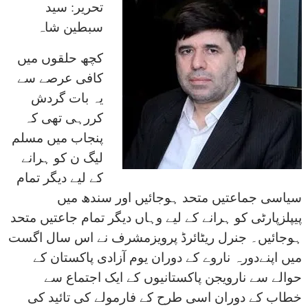
تحریر: سید
سبطین شاہ
کچھ حلقوں میں
کافی عرصے سے
یہ بات گردش
کررہی تھی کہ
پنجاب میں مسلم
لیگ ن کو ہرانے
کے لیے دیگر تمام
سیاسی جماعتیں متحد ہوجائیں اور سندھ میں
پیپلزپارٹی کو ہرانے کے لیے وہاں دیگر تمام جاعتیں متحد
ہوجائیں۔ جنرل ریٹائرڈ پرویزمشرف نے اس سال اگست
میں اپنےدورہ ناروے کے دوران یوم آزادی پاکستان کے
حوالے سے نارویجن پاکستانیوں کے ایک اجتماع سے
خطاب کے دوران اسی طرح کے فارمولے کی تائید کی