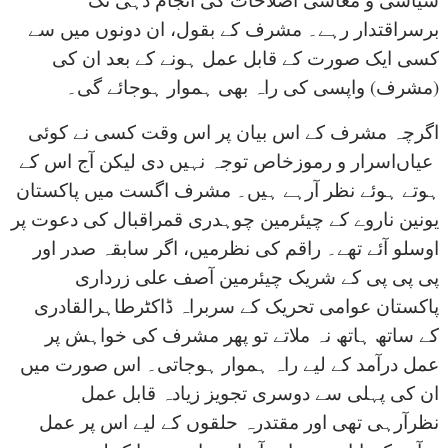
برسراقتدار رہے۔ مشرف کے بقول، ان دونوں میں سے
کسی ایک صورت کے قابل عمل ہونے کے بعد ان کی
(مشرف) واپسی کی راہ بھی ہموار ہوجائے گی۔
اگرچہ مشرف کے اس بیان پر اس وقت کسی نے کوئی
عیاں
اسرار و رموز
خاص توجہ نہیں دی لیکن آج اس کے
ہوتے ہوئے نظر آرہے ہیں۔ مشرف اگست میں پاکستان
یونین ناروے کے چیئرمین چوہدری قمراقبال کی دعوت پر
اوسلو آئے تھے۔ راقم کی نظرمیں، اگر سابقہ صدر اور
پی پی پی کے شریک چیئرمین آصف علی زرداری
پاکستان عوامی تحریک کے سربراہ ڈاکٹرطاہرالقادری
کے ساتھ ہاتھ نہ ملاتے تو پھر مشرف کی خواہش پر
عمل درآمد کے لیے راہ ہموار ہوجاتی۔ اس صورت میں
ان کی پہلی سے دوسری تجویز زیادہ قابل عمل
نظرآرہی تھی اور مقتدرہ حلقوں کے لیے اس پر عمل