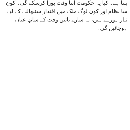
بنتا ہے۔ کیا یہ حکومت اپنا وقت پورا کرسکے گی۔ کون
سا نظام اور کون لوگ ملک میں اقتدار سنبھالنے کے لیے
تیار ہورہے ہیں، یہ سارے باتیں وقت کے ساتھ عیاں
ہوجائیں گی۔