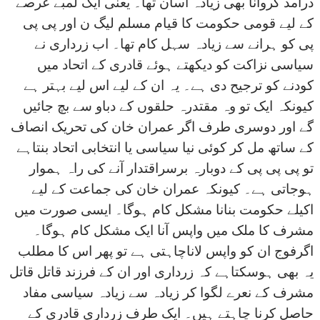
درآمد کروانا بھی زیادہ آسان تھا۔ یعنی ایک لمبے عرصے
کے لیے قومی حکومت کا قیام مسلم لیگ ن اور پی پی
پی کو ہرانے سے زیادہ سہل کام تھا۔ اب زرداری نے
سیاسی نزاکت کو دیکھتے ہوئے قادری کے اتحاد میں
کودنے کو ترجیح دی ہے۔ یہ ان کے لیے اس لیے بہتر ہے
کیونکہ ایک تو وہ مقتدرہ حلقوں کے دباو سے بچ جائیں
گے اور دوسری طرف اگر عمران خان کی تحریک انصاف
کے ساتھ مل کر کوئی نیا سیاسی یا انتخابی اتحاد بنتاہے
تو پی پی پی کے دوبارہ برسراقتدار آنے کی راہ ہموار
ہوجاتی ہے۔ کیونکہ عمران خان کی جماعت کے لیے
اکیلے حکومت بنانا مشکل کام ہوگا۔ ایسی صورت میں
مشرف کا ملک میں واپس آنا ایک مشکل کام ہوگا۔
اگرفوج ان کو واپس لاناچاہتی ہے تو پھر اس کا مطلب
یہ بھی ہوسکتاہے کہ زرداری اور ان کے فرزند قاتل قاتل
مشرف کے نعرے لگوا کر زیادہ سے زیادہ سیاسی مفاد
حاصل کرنا چاہتے ہیں۔ ایک طرف زرداری قادری کے