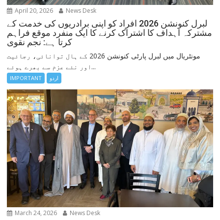
April 20, 2026
News Desk
لبرل کنونشن 2026 افراد کو اپنی برادریوں کی خدمت کے
مشترکہ اہداف کا اشتراک کرنے کا ایک منفرد موقع فراہم
کرتا ہے: نجم نقوی
مونٹریال میں لبرل پارٹی کنونشن 2026 کے ہال توانائی، رجائیت
اور نئے عزم سے بھرے ہوئے...
اردو
IMPORTANT
March 24, 2026
News Desk