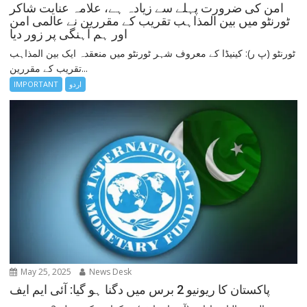
امن کی ضرورت پہلے سے زیادہ ہے، علامہ عنایت شاکر
ٹورنٹو میں بین المذاہب تقریب کے مقررین نے عالمی امن
اور ہم آہنگی پر زور دیا
ٹورنٹو (پ ر): کینیڈا کے معروف شہر ٹورنٹو میں منعقدہ ایک بین المذاہب
تقریب کے مقررین...
اردو
IMPORTANT
May 25, 2025
News Desk
پاکستان کا ریونیو 2 برس میں دگنا ہو گیا: آئی ایم ایف