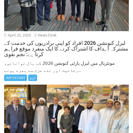
April 20, 2026
News Desk
لبرل کنونشن 2026 افراد کو اپنی برادریوں کی خدمت کے
مشترکہ اہداف کا اشتراک کرنے کا ایک منفرد موقع فراہم
کرتا ہے: نجم نقوی
مونٹریال میں لبرل پارٹی کنونشن 2026 کے ہال توانائی،
رجائیت اور نئے عزم سے بھرے ہوئے...
اردو
IMPORTANT