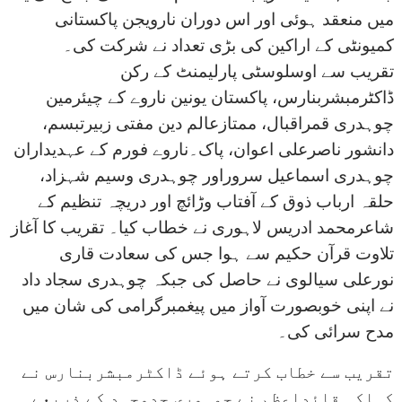
میں منعقد ہوئی اور اس دوران نارویجن پاکستانی
کمیونٹی کے اراکین کی بڑی تعداد نے شرکت کی۔
تقریب سے اوسلوسٹی پارلیمنٹ کے رکن
ڈاکٹرمبشربنارس، پاکستان یونین ناروے کے چیئرمین
چوہدری قمراقبال، ممتازعالم دین مفتی زبیرتبسم،
دانشور ناصرعلی اعوان، پاک۔ناروے فورم کے عہدیداران
چوہدری اسماعیل سروراور چوہدری وسیم شہزاد،
حلقہ ارباب ذوق کے آفتاب وڑائچ اور دریچہ تنظیم کے
شاعرمحمد ادریس لاہوری نے خطاب کیا۔ تقریب کا آغاز
تلاوت قرآن حکیم سے ہوا جس کی سعادت قاری
نورعلی سیالوی نے حاصل کی جبکہ چوہدری سجاد داد
نے اپنی خوبصورت آواز میں پیغمبرگرامی کی شان میں
مدح سرائی کی۔
تقریب سے خطاب کرتے ہوئے ڈاکٹرمبشربنارس نے
کہاکہ قائداعظم نے جمہوری جدوجہد کے ذریعے