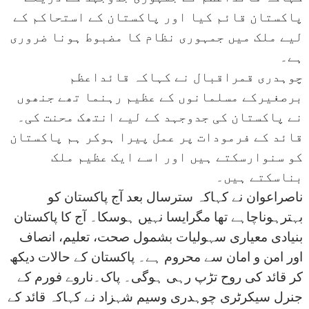
پاکستان قائم کیا اور پاکستان کے استحاکم کے
لیے ملک میں جمہوری نظام کا مضبوط ہونا ضروری
ہے۔
چوہدری قمراقبال نے کہاکہ قائداعظم
برصغیرکے مسلمانوں کے عظیم رہنما تھے جنھوں
نے پاکستان کی جدوجہد کے لیے انتھک محنت کی۔
قائد کے فرمودات پر عمل پیرا ہوکر ہم پاکستان
کو سنوارسکتے ہیں اور اسے ایک عظیم ملک
بناسکتے ہیں۔
ناصراعوان نے کہاکہ سترسال بعد آج پاکستان کو
بہترہوناچاہے تھا مگرایسا نہیں ہوسکا۔ آج کا پاکستان
بنیادی معیاری سہولیات بشمول صحت، تعلیم، انصاف
اور امن و امان سے محروم ہے۔ پاکستان کے حالات دیکھ
کر قائد کی روح تڑپ رہی ہوگی۔ پاک۔ناروے فورم کے
جنرل سیکرٹری چوہدری وسیم شہزاد نے کہاکہ قائد کے