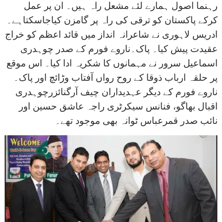
رہنما اصول ہمارے لئے مشعل راہ ہیں۔ ان پر عمل
کرکے پاکستان کو ترقی کی راہ پر گامزن کیاجاسکتاہے۔
ادریس لاہوری نے شاعرانہ انداز میں قائد اعظم کو خراج
عقیدت پیش کیا۔ پاک۔ناروے فورم کے صدر چوہدری
اسماعیل سرور نے مہمانوں کا شکریہ ادا کیا۔ اس موقع
پر حلقہ ارباب ذوقا کے روح رواں آفتاب وڑائچ اور پاک۔
ناروے فورم کے دیگر عہدیداران چیف آرگنائزرچوہدری
اقبال بھاگو، فنانس سیکرٹری راجہ عاشق حسین اور
نائب صدر قمرعباس ٹوانہ بھی موجود تھے۔