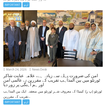
اردو
IMPORTANT
March 24, 2026
News Desk
امن کی ضرورت پہلے سے زیادہ ہے، علامہ عنایت شاکر
ٹورنٹو میں بین المذاہب تقریب کے مقررین نے عالمی امن
اور ہم آہنگی پر زور دیا
ٹورنٹو (پ ر): کینیڈا کے معروف شہر ٹورنٹو میں منعقدہ ایک بین المذاہب
تقریب کے مقررین...
اردو
IMPORTANT