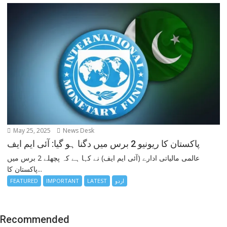
May 25, 2025
News Desk
پاکستان کا ریونیو 2 برس میں دگنا ہو گیا: آئی ایم ایف
عالمی مالیاتی ادارے (آئی ایم ایف) نے کہا ہے کہ پچھلے 2 برس میں
پاکستان کا...
اردو
LATEST
IMPORTANT
FEATURED
Recommended