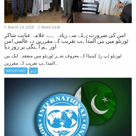
March 24, 2026
News Desk
امن کی ضرورت پہلے سے زیادہ ہے، علامہ عنایت شاکر
ٹورنٹو میں بین المذاہب تقریب کے مقررین نے عالمی امن
اور ہم آہنگی پر زور دیا
ٹورنٹو (پ ر): کینیڈا کے معروف شہر ٹورنٹو میں منعقدہ ایک بین
المذاہب تقریب کے مقررین...
اردو
IMPORTANT