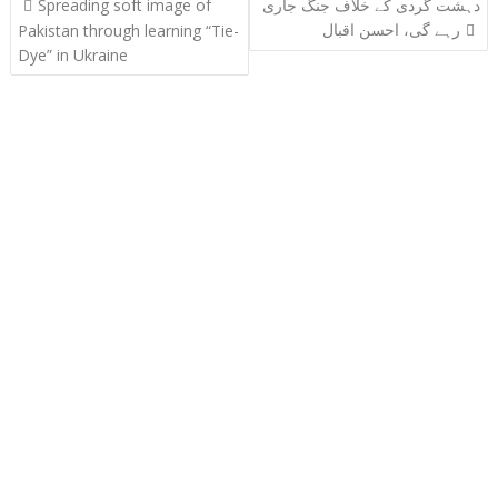
دہشت گردی کے خلاف جنگ جاری
Spreading soft image of
navigation
رہے گی، احسن اقبال
Pakistan through learning “Tie-
Dye” in Ukraine