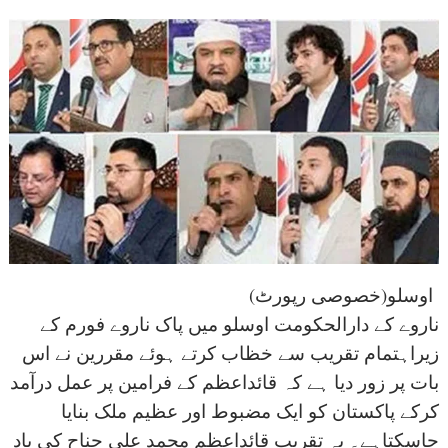
(اوسلو(خصوصی رپورٹ
ناروے کے دارالحکومت اوسلو میں پاک ناروے فورم کے
زیراہتمام تقریب سے خظاب کرتے ہوئے مقررین نے اس
بات پر زور دیا ہے کہ قائداعظم کے فرامین پر عمل درآمد
کرکے پاکستان کو ایک مضبوط اور عظیم ملک بنایا
جاسکتاہے۔ یہ تقریب قائداعظم محمد علی جناح کی یاد