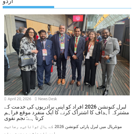
اردو
April 20, 2026
News Desk
لبرل کنونشن 2026 افراد کو اپنی برادریوں کی خدمت کے
مشترکہ اہداف کا اشتراک کرنے کا ایک منفرد موقع فراہم
کرتا ہے: نجم نقوی
مونٹریال میں لبرل پارٹی کنونشن 2026 کے ہال توانائی، رجائیت
اور نئے عزم سے بھرے ہوئے...