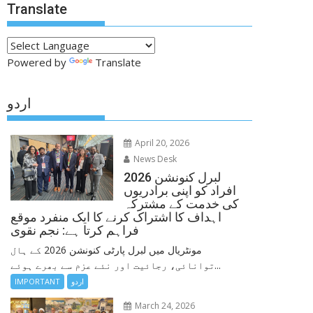
Translate
Powered by
Translate
اردو
April 20, 2026
News Desk
لبرل کنونشن 2026
افراد کو اپنی برادریوں
کی خدمت کے مشترکہ
اہداف کا اشتراک کرنے کا ایک منفرد موقع
فراہم کرتا ہے: نجم نقوی
مونٹریال میں لبرل پارٹی کنونشن 2026 کے ہال
توانائی، رجائیت اور نئے عزم سے بھرے ہوئے...
اردو
IMPORTANT
March 24, 2026