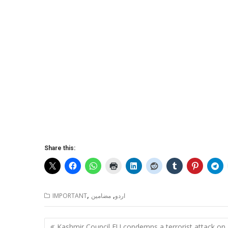
Share this:
,
,
اردو
مضامین
IMPORTANT
Post
Kashmir Council EU condemns a terrorist attack on