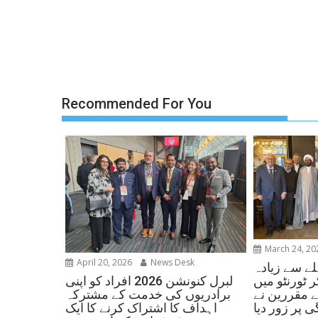
Recommended For You
March 24, 20
April 20, 2026
News Desk
ے سے زیادہ
لبرل کنونشن 2026 افراد کو اپنی
 ٹورنٹو میں
برادریوں کی خدمت کے مشترکہ
ے مقررین نے
اہداف کا اشتراک کرنے کا ایک
 پر زور دیا