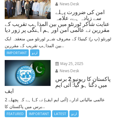
News Desk
امن کی ضرورت پہلے
سے زیادہ ہے، علامہ
عنایت شاکر ٹورنٹو میں بین المذاہب تقریب کے
مقررین نے عالمی امن اور ہم آہنگی پر زور دیا
ٹورنٹو (پ ر): کینیڈا کے معروف شہر ٹورنٹو میں منعقدہ ایک
بین المذاہب تقریب کے مقررین...
اردو
IMPORTANT
May 25, 2025
News Desk
پاکستان کا ریونیو 2 برس
میں دگنا ہو گیا: آئی ایم
ایف
عالمی مالیاتی ادارے (آئی ایم ایف) نے کہا ہے کہ پچھلے 2
برس میں پاکستان کا...
اردو
LATEST
IMPORTANT
FEATURED