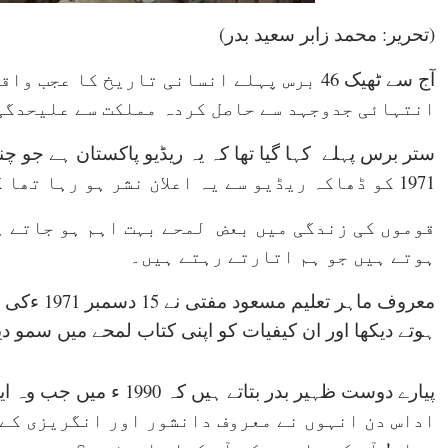
(تحریر: محمد زابر سعید بدر)
آج سے ٹھیک 46 برس پہلے انسانی تاریخ کا ع
انتہائی جدوجہد سے حاصل کردہ مملکت سے علیحدگی 
1971 کو ڈھاکہ ریڈیو سے یہ اعلان نشر ہو رہا تھا کہ یہ ریڈیو بنگلا دیش ہے۔
قوموں کی زندگی میں بعض لمحے بہت اہم ہو جاتے ہ
ہوتے ہیں جو ہم اتارتے رہتے ہیں۔
معروف ماہر 
ہوتے دیکھا اور ان کیفیات کو اپنی کتاب لمحے میں سمو دی
اداس دن انہوں نے معروف دانشور اور انگریزی کے