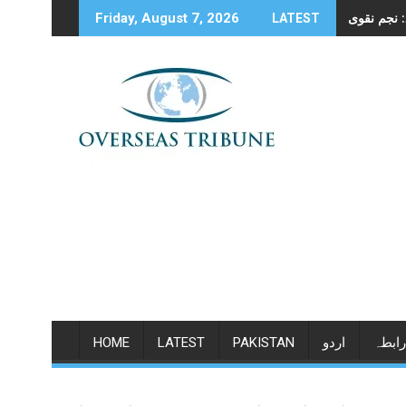
Skip
Friday, August 7, 2026
LATEST
to
content
رابطہ
اردو
PAKISTAN
LATEST
HOME