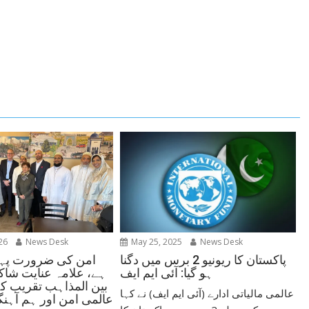
26
News Desk
May 25, 2025
News Desk
امن کی ضرورت پہل
پاکستان کا ریونیو 2 برس میں دگنا
ہے، علامہ عنایت شاکر
ہو گیا: آئی ایم ایف
بین المذاہب تقریب ک
عالمی مالیاتی ادارے (آئی ایم ایف) نے کہا
عالمی امن اور ہم آہنگی