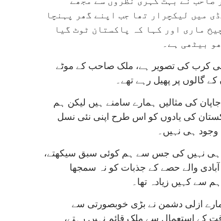
ر صاحب نے بہت گہری نظروں سے مجھے
ی میں لیکچرار تھا جب اپنے گھر پہنچا
یخ ماری اور کہا کہ پاکستان ٹوٹ گیا
ھو بیٹھی ہے۔
اسی کرب کی تصویر ہے، ملک صاحب کے موٹے
کے گالوں پر پھیل رہے تھے۔
پان کی مثالیں ہمارے سامنے ہیں لیکن ہم
ستان کی یادوں کو اس طرح اپنی نئی نسل
 وجود ہی نہیں۔
ش ہی نہیں کی جس سے ہم کوئی سبق سیکھتے،
آبادی والے حصے کے جذبات کو نہ سمجھا
ہم سے کہیں زیادہ تھا۔
مارے ازلی دشمن نے بڑی خوبصورتی سے
ت کے استعمال سے ملک قائم نہیں رہتے،