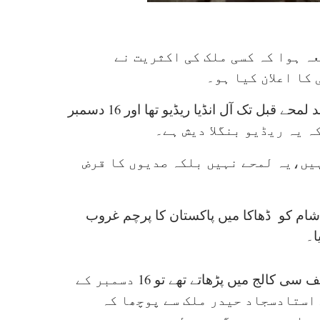
جب واقعہ ہوا کہ کسی ملک کی اکثریت نے
کا اعلان کیا ہو۔
ستر برس پہلے کہا گیا تھا کہ یہ ریڈیو پاکستان ہے جو چند لمحے قبل تک آل انڈیا ریڈیو تھا اور 16 دسمبر
یں،یہ لمحے نہیں بلکہ صدیوں کا قرض
تعلیم مسعود مفتی نے 15 دسمبر 1971 ءکی شام کو ڈھاکا میں پاکستان کا پرچم غروب
ا۔
پیارے دوست ظہیر بدر بتاتے ہیں کہ 1990 ء میں جب وہ ایف سی کالج میں پڑھاتے تھے تو 16 دسمبر کے
 استادسجاد حیدر ملک سے پوچھا کہ