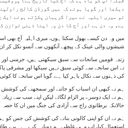
قبلہ! آپ کو یاد ہے کہ آج کیا تاریخ ہے؟ پروفیس
دیکھا اور گویا ہوئے کہ میں گورڈن کالج راولپنڈ
تو میری اہلیہ نے میرا گریبان پکڑتے ہوئے ایک چ
ہے، وہ دن ہے اور آج کا دن وہ اپنا ذہنی توازن ک
میں وہ دن کیسے بھول سکتا ہوں، میری اہلیہ آج بھی 
شیشوں والی عینک کے پیچھے آنکھوں سے آنسو نکل کر ان 
زندہ قومیں سانحات سے سبق سیکھتی ہیں، جرمنی اور جا
نے اس سانحے سے کوئی سبق نہیں سیکھا اور مشرقی پاک
کی ذہنوں سے نکال باہر کیا ہے، گویا اس سانحے کا کوئی
ہم نے کبھی ان اسباب کو جاننے اور سمجھنے کی کوش
ہم نے ایک دوسرے پر الزام لگائے لیکن اپنے سب سے زیادہ 
حالانکہ برطانوی راج سے آزادی کی جنگ میں ان کا حصہ 
ہم نے ان کو اپنی کالونی بنانے کی کوشش کی جس کو ہ
استعمال کیا، اب وہی غلطی ہم دوبارہ کر رہے ہیں، طاق