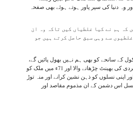
ر وہ دنیا کی سپر پاور ہوتے ہوئے بھی صفحہ
 کہ ہم نے کیا غلطیاں کیں تاکہ وہ ان
غلطیوں سے وہی سبق حاصل کرتے ہیں جو
آرمی پبلک اسکول کے سانحے کو بھی ہم نہیں بھول پائیں گے،
آج ہی کے دن معصوم طلباء اور اساتذہ کرام کو دہشت گردی کی بھینٹ چڑھانے والا اور 71ء میں ملک کو
 اپنی نسلوں کو ذہن نشین کرانے اور منہ توڑ
 نسل اس دشمن کے ان مذموم مقاصد اور