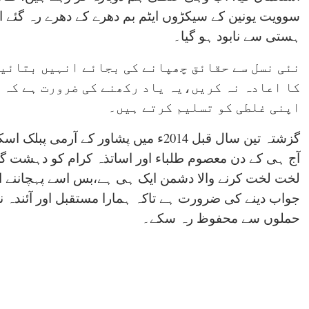
سوویت یونین کے سیکڑوں ایٹم بم دھرے کے دھرے رہ گئے او
ہستی سے نابود ہو گیا۔
نئی نسل سے حقائق چھپانے کی بجائے انہیں بتائیں
کا اعادہ نہ کریں،یہ یاد رکھنے کی ضرورت ہے کہ 
اپنی غلطی کو تسلیم کرتے ہیں۔
گزشتہ تین سال قبل 2014ء میں پشاور کے 
لخت لخت کرنے والا دشمن ایک ہی ہے،بس اسے پہچاننے اور
جواب دینے کی ضرورت ہے تاکہ ہمارا مستقبل اور آئندہ
حملوں سے محفوظ رہ سکے۔