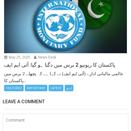
May 25, 2025
News Desk
پاکستان کا ریونیو 2 برس میں دگنا ہو گیا: آئی ایم ایف
عالمی مالیاتی ادارے (آئی ایم ایف) نے کہا ہے کہ پچھلے 2 برس میں
پاکستان کا...
اردو
LATEST
IMPORTANT
FEATURED
LEAVE A COMMENT