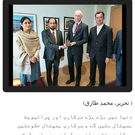
(تحریر، محمد طارق )
دنیا میں بڑے بڑے سرکاری اور پرائیویٹ
ہسپتال ملیں گے ، سرکاری ہسپتال حکومتیں
سرکاری بجٹ سے تعمیر کرتے ہیں، اسی طرح