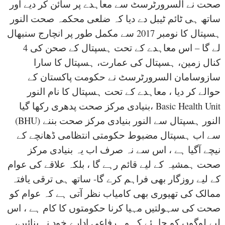
صحت نے السرورٹرسٹ سے معاہدے پر سائن کر دیے اور
ساتھ ہی ٹائم ٹیبل دے دیا کہ ضلعی محکمہ صحت النور
ہسپتال کا نومبر 2017 سے مکمل طور پر انچارج سنبھال
لے گا – اس معاہدے کے تحت ہسپتال کے صحن کی 4
کنال زمین، ہسپتال کی عمارت، ہسپتال کا سارا
سازوسامان السرورٹرسٹ نے حکومت پاکستان کے
حوالے کر دیا ، معاہدے کے تحت ہسپتال کا نام النور
بنیادی مرکز صحت پدھری رکھا گیا، Basic Health Unit
(BHU) النور ہسپتال سے النور بنیادی مرکز صحت بننے
سے اب ہسپتال مضبوط حکومتی انتظامی ڈھانچے کے
نیچے آگیا ہے ، اس سے نہ صرف اب یہ بنیادی مرکز
صحت ہمشیہ کے لیے قائم رہے گا ، بلکہ علاقے کی عوام
کے لیے روزگار بھی فراہم کرے گا- ساتھ ہی ترقی یافتہ
ممالک کی تھیوری بھی کامیاب نظر آتی ہے کہ عوام کو
صحت کی سہولتیں مہیا کرنا حکومتوں کا کام ہے ، اس
لیے لوگوں کو چاہئے کہ وہ رفاعی ادارے خود نہ بنائیں،