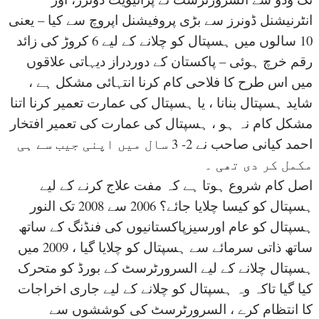
انٹرنیشنل ڈونرز سے بڑی پروفیشنل اپروچ سے کیا – یعنی
10 سالوں میں ہسپتال کو چلانے کے لیے 6 کروڑ کی زائد
رقم خرچ ہوئی – پاکستان کے دوردراز دیہاتی علاقوں
میں اس طرح کا فلاحی کام کرنا انتہائی مشکل ہے ،
شاید ہسپتال بنانا ، یا ہسپتال کی عمارت تعمیر کرنا اتنا
مشکل کام نہ ہو ، ہسپتال کی عمارت کی تعمیر افتخار
احمد کیانی صاحب نے 2- 3 سال میں اپنی جیب سے ہی
مکمل کر دی تھی ۔
اصل کام شروع ہوتا ہے کہ مفت علاج کرنے کے لیے
ہسپتال کو کیسا چلایا جائے؟ 2006 سے 2008 تک النور
ہسپتال کو عام اورسیزپاکستانیوں کی فنڈنگ کے ساتھ
ساتھ ذاتی سرمائے سے ہسپتال کو چلایا گیا ، 2009 میں
ہسپتال چلانے کے لیے السرورٹرسٹ کے بورڈ کو متحرک
کیا گیا تاکہ وہ ہسپتال کو چلانے کے لیے جاری اخراجات
کا انتظام کرے ، السرورٹرسٹ کی کوششوں سے