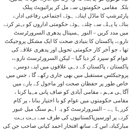
بلکہ مقامی حکومتوں سے مل کر پرائیویٹ پبلک
پارٹنرشپ کا ماڈل اپناتے ہوئے اجتماعی رفاعی ادارے
بنائے یا پہلے سے چلتے ہوئے حکومتی اداروں کو بہتر کرنے
میں مدد کریں – النور ہسپتال پدھری السرورٹرسٹ
ناروے، پاکستان کا بنیادی صحت کا ایک مشکل پروجیکٹ
تھا ، جو آخر کار حکومتی تحویل اور پدھری علاقے کی
عوام کو سپرد کر دیا گیا – لیکن السرورٹرسٹ ناروے،
پاکستان ، پاکستان کے دہی علاقوں میں اپنے دوسرے
پروجیکٹس مستقبل میں بھی جاری رکھے گا ، جس میں
خاص طور پر حفظان صحت اور ماحول کے بارے میں
آگاہی مہم ، مقامی آبادی کو صاف پانی مہیا کرنا ،
مقامی حکومتوں میں عوام کو با اختیار بنانا ، پر کام
کررہا ہے – السرورٹرسٹ کو یہ اہم سنگ میل عبور
کرنے پر اورسیزپاکستانیوں کی طرف سے بہت بہت
مبارکباد، اس کے ساتھ افتخار احمد کیانی صاحب جن کی