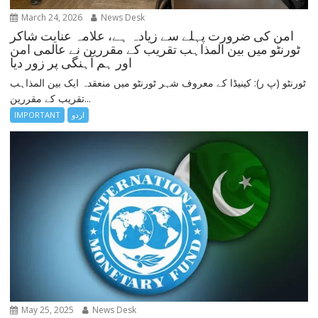
March 24, 2026
News Desk
امن کی ضرورت پہلے سے زیادہ ہے، علامہ عنایت شاکر
ٹورنٹو میں بین المذاہب تقریب کے مقررین نے عالمی امن
اور ہم آہنگی پر زور دیا
ٹورنٹو (پ ر): کینیڈا کے معروف شہر ٹورنٹو میں منعقدہ ایک بین المذاہب
تقریب کے مقررین...
اردو
IMPORTANT
May 25, 2025
News Desk