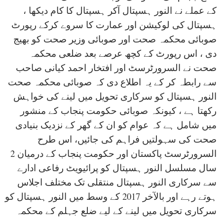
کے عملے نے النور ہسپتال آکر ہسپتال کا کام دیکھا ،
ہسپتال کی لوکیشن اور عمارت کا سروے کرکے رپورٹ
صوبائی محکمہ صحت اور صوبائی وزیر صحت کو بھیج
دی ، اس رپورٹ کے کچھ عرصے بعد ضلعی محکمہ
صحت نے السرورٹرسٹ اور افتخار احمد کیانی صاحب
سے رابطہ کر کے یہ اطلاع دی کہ صوبائی محکمہ صحت
النور ہسپتال کو سرکاری تحویل میں لینے کی خواہش
رکھتا ہے ، کیونکہ صوبائی حکومت پنجاب کے منشور
میں شامل ہے کہ عوام کو ان کے گھر کے نزدیک بنیادی
صحت کی سہولتیں فراہم کی جائیں، اس طرح
السرورٹرسٹ پاکستان اور حکومت پنجاب کے درمیان 2
سال مسلسل النور ہسپتال کو پرائیویٹ رفاعی ادارے
سے سرکاری النور ہسپتال منتقلی تک مختلف اجلاس
ہوتے رہے اور بالآخر 2017 کے وسط میں النور ہسپتال کو
سرکاری تحویل میں لینے کے لیے ضلع جہلم کے محکمہ