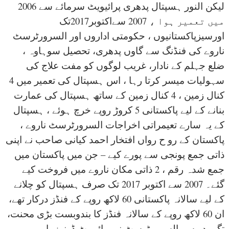
لیکن النور ہسپتال پدھری پرائیویٹ سرمائے سے 2006
میں تعمیر ہوا ، 2007 سےاکتوبر2017تک
اورسیزپاکستانیوں ، حکومتی اداروں اور السرورٹرسٹ
ناروے کی فنڈنگ سے گاوں پدھری، تحصیل سوہاوہ ،
ضلع جہلم کے نادار، غریب لوگوں کو مفت علاج کی
سہولیات میسر کرتا رہا ، اس ہسپتال کی تعمیر میں 4
کنال زمین ، 4 کنال زمین کے ساتھ ہسپتال کی عمارت
بنانے کے لیے پاکستانی 5 کروڑ روپے خرچ ہوئے ، ہسپتال
کے یہ سارے تعیمراتی اخراجات السرورٹرسٹ ناروے ،
پاکستان کے رو ح رواں افتخار احمد کیانی صاحب نے اپنی
ذاتی جمع پونجی سے پورے کیے – جن میں پاکستان میں
جمع شدہ رقم ، 2 ذاتی مکان ناروے میں فروخت کیے
گئے۔ 2007 سے اکتوبر 2017 تک صرف ہسپتال کو چلانے
کے لیے سالانہ پاکستانی 60 لاکھ روپے کے فنڈز درکار تھے،
ان 60 لاکھ روپے کے سالانہ فنڈز کا بندوبست بڑی محنت،
تگ ودو سے السرورٹرسٹ نے پرائیویٹ ڈونرز، اور