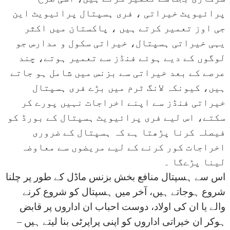
پرائیویٹ خیراتی ، فری ہسپتال پرائیویٹ این
جی اوز تعمیر کرتے ہیں ، پاکستان میں اکثر
یہی خیراتی ہسپتال، خیراتی سکول و مدارس جو
لوگوں کے دیے ہوئے فنڈز سے تعمیر ہوتے، چند
عرصے کے بعد خیراتی سے بزنس میں شامل ہو جاتے
ہیں، کیونکہ لانگ ٹرم میں بڑے فری ہسپتال
خیراتی فنڈز سے اپنے اخراجات نہیں پورے کر
سکتے، اس لیے فری پرائیویٹ ہسپتال کے بورڈ کو
فیصلہ کرنا پڑھتا ہے کہ ہسپتال کے ضروری
اخراجات کور کرنے کے لیے مریضوں سے معاوضہ
لینا پڑےگا ۔
اس سے ہسپتال منافع بخش بزنس ماڈل کے طور پر چلنا
شروع ہوجاتے ہیں، آخر میں ہسپتال کو شروع کرنے
والے یا ان کی اولاد، دوست احباب ان اداروں پر قابض
ہوکر ان خیراتی اداروں کو اپنی پراپرٹی بنا لیتے ہیں –