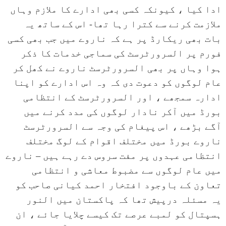
ادا کیا ، کیونکہ کسی بھی ادارے کا ملازم وہاں
ملازمت کرنے سے کترا رہا تھا- اس کے ساتھ یہ
بات بھی ریکارڈ پر ہے کہ ناروے میں جب بھی کسی
فورم پر السرورٹرسٹ کی سماجی خدمات کا ذکر
ہوا وہاں پر بھی السرورٹرسٹ ناروے نے کھل کر
عام لوگوں کو دعوت دی کہ وہ اس ادارے کو اپنا
ادارہ سمجھے ، اور السرورٹرسٹ کے انتظامی
بورڈ میں آکر نادار لوگوں کی مدد کرنے میں
آگے بڑھے ، اس پیغام کی وجہ سے السرورٹرسٹ
ناروے بورڈ میں مختلف اقوام کے لوگ مختلف
انتظامی عہدوں پر مفت سروس دے رہے ہیں – ناروے
میں عام لوگوں سے مضبوط معاشی و انتظامی
تعاون کے باوجود افتخار احمد کیانی صاحب کو
یہ مسئلہ درپیش تھا کہ پاکستان میں النور
ہسپتال کو لمبے عرصے تک کیسے چلایا جائے ، ان