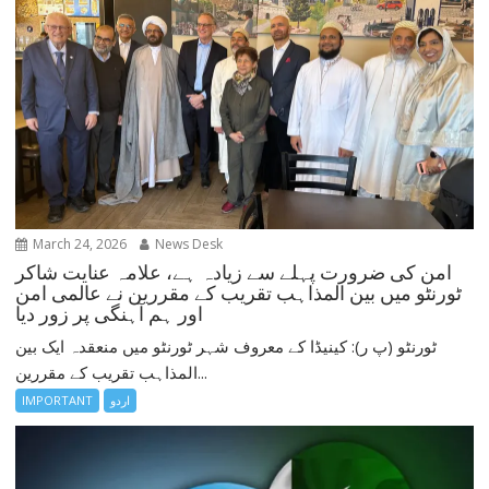
March 24, 2026
News Desk
امن کی ضرورت پہلے سے زیادہ ہے، علامہ عنایت شاکر
ٹورنٹو میں بین المذاہب تقریب کے مقررین نے عالمی امن
اور ہم آہنگی پر زور دیا
ٹورنٹو (پ ر): کینیڈا کے معروف شہر ٹورنٹو میں منعقدہ ایک بین
المذاہب تقریب کے مقررین...
اردو
IMPORTANT