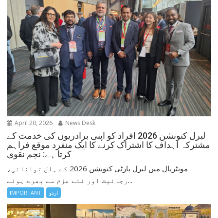
April 20, 2026
News Desk
لبرل کنونشن 2026 افراد کو اپنی برادریوں کی خدمت کے
مشترکہ اہداف کا اشتراک کرنے کا ایک منفرد موقع فراہم
کرتا ہے: نجم نقوی
مونٹریال میں لبرل پارٹی کنونشن 2026 کے ہال توانائی،
رجائیت اور نئے عزم سے بھرے ہوئے...
اردو
IMPORTANT