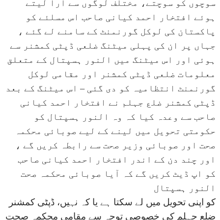
سوچوں کو سوچتے، مختلف لوگوں سے آرا لیتے
ہوئے افتخار احمد کیانی صاحب اس مسلئے کو
پاکستان کی لوکل گورنمنٹ کے سامنے لے گئے ،
جہاں پر ان کی پہلی میٹنگ ضلعی ڈپٹی کمشنر سے
ہوئی اور اس میٹنگ میں النور ہسپتال کے متعلق
معلومات ضلعی ڈپٹی کمشنر اور مقامی لوکل
گورنمنٹ انتظامیہ کو دی گئی – اس میٹنگ کے بعد
ڈپٹی کمشنر ضلع جہلم نے افتخار احمد کیانی
صاحب سے وعدہ کیا کہ وہ النور ہسپتال کو
حکومتی تحویل میں لینے کے لیے صوبائی محکمہ
صحت اور صوبائی وزیر صحت سے رابطہ کریں گے ،
اور چند دن کے اندر افتخار احمد کیانی صاحب
کو اپ ڈیٹ کریں گے کہ آیا صوبائی محکمہ صحت
النور ہسپتال
کو اپنی تحویل میں لے سکتا ہے یا کہ نہیں، ڈپٹی کمشنر
ضلع جہلم کی خصوصی توجہ سے مقامی محکمہ صحت