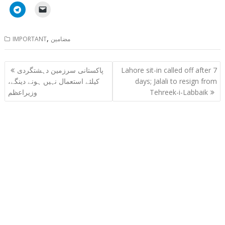
,
مضامین
IMPORTANT
Post
Lahore sit-in called off after 7
پاکستانی سرزمین دہشتگردی
navigation
days; Jalali to resign from
کیلئے استعمال نہیں ہونے دینگے،
Tehreek-i-Labbaik
وزیراعظم