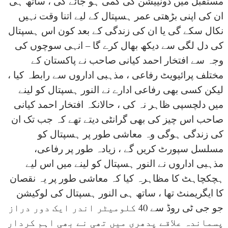
مستقبل میں ڈونییشن کی کمی ہو جائے گی ، ساتھ ہی
ان کی اپنی بڑھتی عمر ہسپتال کے لیے اتنا وقت نہیں
نکال سکے گی یا ان کی زندگی کے بعد کون اس ہسپتال
کی دل لگی سے دیکھ بھال کرے گا – انہی سوچوں کی
وجہ سے افتخار احمد کیانی صاحب نے پاکستان کے
مختلف پرائیویٹ رفاعی ، مذہبی اداروں سے رابطہ کیا ،
لیکن کسی بھی رفاعی ادارے نے النور ہسپتال کو لینے
میں دلچسپی ظاہر نہ کی ، حالانکہ افتخار احمد کیانی
صاحب اس چیز کی بھی گرانٹی دیتے تھے کہ جب تک ان
کی زندگی ہوگی وہ معاشی طور پر ہسپتال کو
مسلسل سپورٹ کریں گے ، زیادہ طور پر رفاعی،
مذہبی اداروں نے النور ہسپتال کو لینے میں اس لیے
ہچکچاہٹ کا مظاہرہ کیا کہ معاشی طور پر یہ نقصان
کا ایگریمنٹ تھا ، ساتھ ہی النور ہسپتال کی لوکیشن
جو جی ٹی روڈ سے 40 کلومیٹر اندر ایک دور دراز
پسماندہ علاقے پدھری میں تھی نے بھی اہم کردار