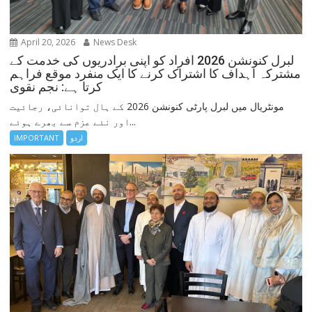
April 20, 2026
News Desk
لبرل کنونشن 2026 افراد کو اپنی برادریوں کی خدمت کے
مشترکہ اہداف کا اشتراک کرنے کا ایک منفرد موقع فراہم
کرتا ہے: نجم نقوی
مونٹریال میں لبرل پارٹی کنونشن 2026 کے ہال توانائی، رجائیت
اور نئے عزم سے بھرے ہوئے...
اردو
IMPORTANT