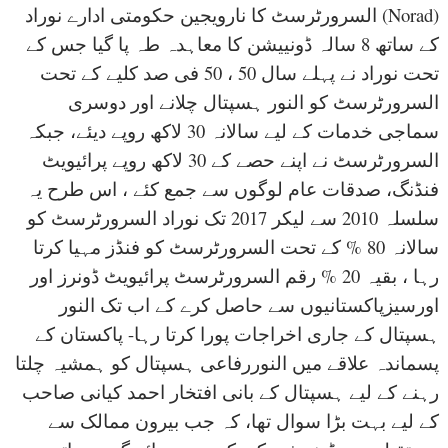
السرورٹرسٹ کا نارویجین حکومتی ادارے نوراد (Norad)
کے ساتھ 8 سالہ ڈونییشن کا معاہدہ طہ پا گیا جس کے
تحت نوراد نے پہلے سال 50 ، 50 فی صد کلیے کے تحت
السرورٹرسٹ کو النور ہسپتال چلانے اور دوسری
سماجی خدمات کے لیے سالانہ 30 لاکھ روپے دیئے، جبکہ
السرورٹرسٹ نے اپنے حصے کے 30 لاکھ روپے پرائیویٹ
فنڈنگ، صدقات عام لوگوں سے جمع کئے ، اس طرح یہ
سلسلہ 2010 سے لیکر 2017 تک نوراد السرورٹرسٹ کو
سالانہ 80 % کے تحت السرورٹرسٹ کو فنڈز مہیا کرتا
رہا ، بقیہ 20 % رقم السرورٹرسٹ پرائیویٹ ڈونرز اور
اورسیزپاکستانیوں سے حاصل کرے کے اب تک النور
ہسپتال کے جاری اخراجات پورا کرتا رہا- پاکستان کے
پسماندہ علاقے میں النوررفاعی ہسپتال کو ہمشیہ چلتا
رہنے کے لیے ہسپتال کے بانی افتخار احمد کیانی صاحب
کے لیے بہت بڑا سوال تھا، کہ جب بیرون ممالک سے