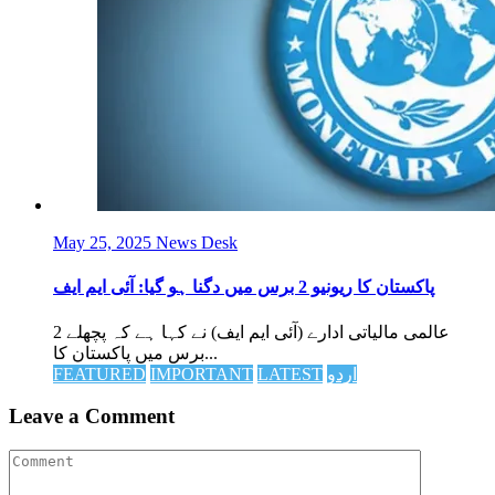
May 25, 2025
News Desk
پاکستان کا ریونیو 2 برس میں دگنا ہو گیا: آئی ایم ایف
عالمی مالیاتی ادارے (آئی ایم ایف) نے کہا ہے کہ پچھلے 2
برس میں پاکستان کا...
اردو
LATEST
IMPORTANT
FEATURED
Leave a Comment