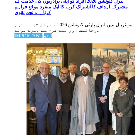
لبرل کنونشن 2026 افراد کو اپنی برادریوں کی خدمت کے
مشترکہ اہداف کا اشتراک کرنے کا ایک منفرد موقع فراہم
کرتا ہے: نجم نقوی
مونٹریال میں لبرل پارٹی کنونشن 2026 کے ہال توانائی،
رجائیت اور نئے عزم سے بھرے ہوئے...
اردو
IMPORTANT