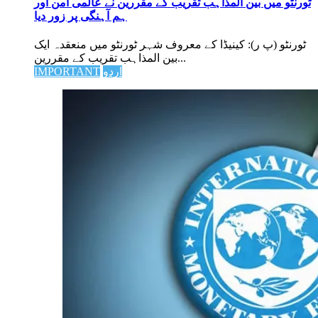
ٹورنٹو میں بین المذاہب تقریب کے مقررین نے عالمی امن اور
ہم آہنگی پر زور دیا
ٹورنٹو (پ ر): کینیڈا کے معروف شہر ٹورنٹو میں منعقدہ ایک
بین المذاہب تقریب کے مقررین...
اردو
IMPORTANT