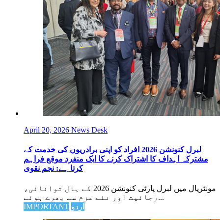
April 20, 2026
News Desk
لبرل کنونشن 2026 افراد کو اپنی برادریوں کی خدمت کے
مشترکہ اہداف کا اشتراک کرنے کا ایک منفرد موقع فراہم
کرتا ہے: نجم نقوی
مونٹریال میں لبرل پارٹی کنونشن 2026 کے ہال توانائی،
رجائیت اور نئے عزم سے بھرے ہوئے...
اردو
IMPORTANT