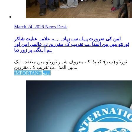
March 24, 2026
News Desk
امن کی ضرورت پہلے سے زیادہ ہے، علامہ عنایت شاکر
ٹورنٹو میں بین المذاہب تقریب کے مقررین نے عالمی امن اور
ہم آہنگی پر زور دیا
ٹورنٹو (پ ر): کینیڈا کے معروف شہر ٹورنٹو میں منعقدہ ایک
بین المذاہب تقریب کے مقررین...
اردو
IMPORTANT