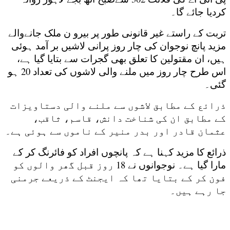
کردیا جائے گا۔
تربت کے راستے غیر قانونی طور پر بیرو ن ملک جانےوالے
مزید پانچ نوجوان کی چار روز پرانی لاشیں بر آمد ہوئی
ہیں، ان مقتولین کا تعلق بھی گجرات سے بتایا گیا ہے،
اس طرح چار روز میں ملنے والی لاشوں کی تعداد 20 ہو
گئی۔
ذرائع کے مطابق لاشوں سے ملنے والی دستاویزات
کے مطابق ان کی شناخت دانش، قاسم، ثاقب،
عثمان قادر اور بدر منیر کے ناموں سے ہوئی ہے۔
ذرائع کا مزید کہنا ہے کہ پانچوں افراد کو فائرنگ کر کے
مارا گیا ہے۔ نوجوانوں نے 18 روز قبل گھر والوں کو
فون کر کے بتایا تھا کہ ایجنٹ کے ذریعے جرمنی
جا رہے ہیں۔