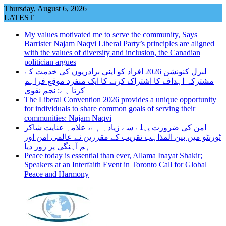
Skip
Thursday, August 6, 2026
to
LATEST
content
My values motivated me to serve the community, Says
Barrister Najam Naqvi Liberal Party’s principles are aligned
with the values of diversity and inclusion, the Canadian
politician argues
لبرل کنونشن 2026 افراد کو اپنی برادریوں کی خدمت کے
مشترکہ اہداف کا اشتراک کرنے کا ایک منفرد موقع فراہم
کرتا ہے: نجم نقوی
The Liberal Convention 2026 provides a unique opportunity
for individuals to share common goals of serving their
communities: Najam Naqvi
امن کی ضرورت پہلے سے زیادہ ہے، علامہ عنایت شاکر
ٹورنٹو میں بین المذاہب تقریب کے مقررین نے عالمی امن اور
ہم آہنگی پر زور دیا
Peace today is essential than ever, Allama Inayat Shakir;
Speakers at an Interfaith Event in Toronto Call for Global
Peace and Harmony