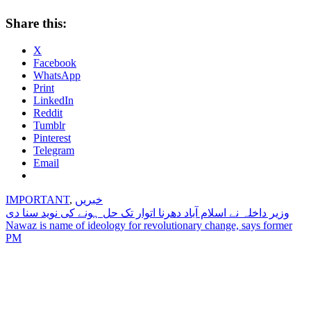
Share this:
X
Facebook
WhatsApp
Print
LinkedIn
Reddit
Tumblr
Pinterest
Telegram
Email
خبریں
,
IMPORTANT
Post
وزیر داخلہ نے اسلام آباد دھرنا اتوار تک حل ہونے کی نوید سنا دی
Nawaz is name of ideology for revolutionary change, says former
navigation
PM