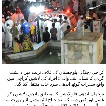
کراچی (جنگ): بلوچستان کے علاقے تربت میں دہشت
گردی کا نشانہ بننے والے 5 افراد کی لاشیں کراچی میں
واقع سہراب گوٹھ ایدھی سرد خانے منتقل کیا گیا۔
ترجمان ایدھی فاونڈیشن کے مطابق پانچوں لاشوں کو
غسل اور کفن دینے کے بعد جناح انٹرنیشنل ائیر پورٹ سے
پی آئی اے کی فلائٹ 302 سےصبح آٹھ بجے لاہور روانہ