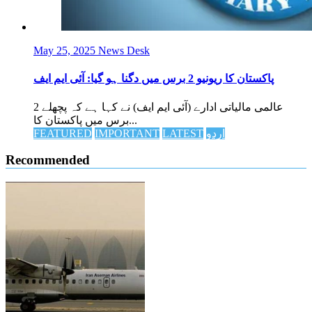
May 25, 2025
News Desk
پاکستان کا ریونیو 2 برس میں دگنا ہو گیا: آئی ایم ایف
عالمی مالیاتی ادارے (آئی ایم ایف) نے کہا ہے کہ پچھلے 2
برس میں پاکستان کا...
اردو
LATEST
IMPORTANT
FEATURED
Recommended