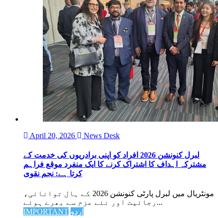
April 20, 2026
News Desk
لبرل کنونشن 2026 افراد کو اپنی برادریوں کی خدمت کے
مشترکہ اہداف کا اشتراک کرنے کا ایک منفرد موقع فراہم
کرتا ہے: نجم نقوی
مونٹریال میں لبرل پارٹی کنونشن 2026 کے ہال توانائی،
رجائیت اور نئے عزم سے بھرے ہوئے...
اردو
IMPORTANT