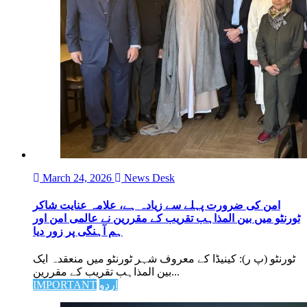
March 24, 2026
News Desk
امن کی ضرورت پہلے سے زیادہ ہے، علامہ عنایت شاکر
ٹورنٹو میں بین المذاہب تقریب کے مقررین نے عالمی امن اور
ہم آہنگی پر زور دیا
ٹورنٹو (پ ر): کینیڈا کے معروف شہر ٹورنٹو میں منعقدہ ایک
بین المذاہب تقریب کے مقررین...
اردو
IMPORTANT