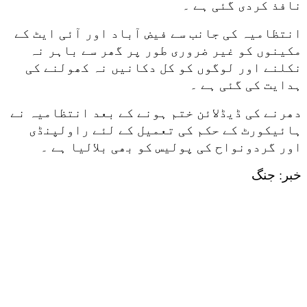
نافذ کردی گئی ہے ۔
انتظامیہ کی جانب سے فیض آباد اور آئی ایٹ کے
مکینوں کو غیر ضروری طور پر گھر سے باہر نہ
نکلنے اور لوگوں کو کل دکانیں نہ کھولنے کی
ہدایت کی گئی ہے ۔
دھرنے کی ڈیڈلائن ختم ہونے کے بعد انتظامیہ نے
ہائیکورٹ کے حکم کی تعمیل کے لئے راولپنڈی
اور گردونواح کی پولیس کو بھی بلالیا ہے ۔
خبر: جنگ