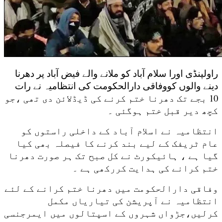
راولپنڈی اورا سلام آباد کو ملانے والے فیض آباد پر دھرنا
دینے والوں کووفاقی دارالحکومت کی انتظامیہ نے رات
10 بجے تک دھرنا ختم کرنے کی ڈیڈلائن دی تھی ،جو
کچھ دیر قبل ختم ہوگئی ۔
انتظامیہ نے اسلام آباد کے داخلی راستوں کو
عام ٹریفک کے لیے بند کرنے کا فیصلہ بھی کیا
گیا ہے ، ہائیکورٹ نے کل صبح تک ہر صورت دھرنا
ختم کرانے کی ہدایت کررکھی ہے ۔
وفاقی دارالحکومت میں دھرنا ختم کرانے کے لئے
انتظامیہ نے آپریشن کی تیاریاں مکمل
کرلیں،جڑواں شہروں کے اسپتالوں میں ایمرجنسی