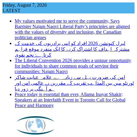
Skip
Friday, August 7, 2026
to
LATEST
content
My values motivated me to serve the community, Says
Barrister Najam Naqvi Liberal Party’s principles are aligned
with the values of diversity and inclusion, the Canadian
politician argues
لبرل کنونشن 2026 افراد کو اپنی برادریوں کی خدمت کے
مشترکہ اہداف کا اشتراک کرنے کا ایک منفرد موقع فراہم
کرتا ہے: نجم نقوی
The Liberal Convention 2026 provides a unique opportunity
for individuals to share common goals of serving their
communities: Najam Naqvi
امن کی ضرورت پہلے سے زیادہ ہے، علامہ عنایت شاکر
ٹورنٹو میں بین المذاہب تقریب کے مقررین نے عالمی امن اور
ہم آہنگی پر زور دیا
Peace today is essential than ever, Allama Inayat Shakir;
Speakers at an Interfaith Event in Toronto Call for Global
Peace and Harmony