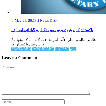
May 25, 2025
News Desk
پاکستان کا ریونیو 2 برس میں دگنا ہو گیا: آئی ایم ایف
عالمی مالیاتی ادارے (آئی ایم ایف) نے کہا ہے کہ پچھلے 2
برس میں پاکستان کا...
اردو
LATEST
IMPORTANT
FEATURED
Leave a Comment