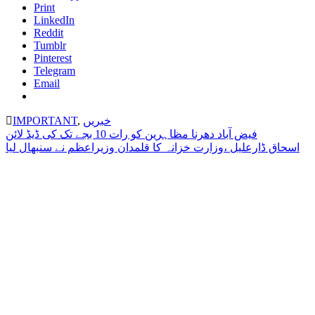
Print
LinkedIn
Reddit
Tumblr
Pinterest
Telegram
Email
خبریں
,
IMPORTANT
Post
فیض آباد دھرنا مظاہرین کو رات 10 بجے تک کی ڈیڈ لائن
اسحاق ڈارعلیل ،وزارت خزانہ کا قلمدان وزیراعظم نے سنبھال لیا
navigation