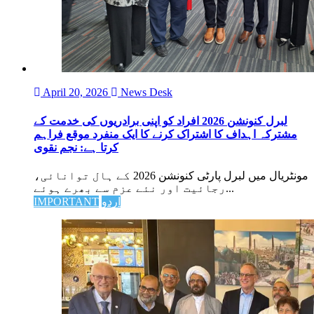
April 20, 2026
News Desk
لبرل کنونشن 2026 افراد کو اپنی برادریوں کی خدمت کے
مشترکہ اہداف کا اشتراک کرنے کا ایک منفرد موقع فراہم
کرتا ہے: نجم نقوی
مونٹریال میں لبرل پارٹی کنونشن 2026 کے ہال توانائی،
رجائیت اور نئے عزم سے بھرے ہوئے...
اردو
IMPORTANT