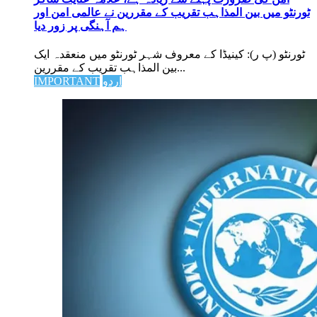
ٹورنٹو میں بین المذاہب تقریب کے مقررین نے عالمی امن اور
ہم آہنگی پر زور دیا
ٹورنٹو (پ ر): کینیڈا کے معروف شہر ٹورنٹو میں منعقدہ ایک
بین المذاہب تقریب کے مقررین...
اردو
IMPORTANT