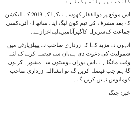
کاندھے پر ہاتھ رکھا ہے ۔
اس موقع پر ذوالفقار کھوسہ نےکہا کہ 2013 کے الیکشن
کے بعد مشرف کی ٹیم کون لیگ اپنے ساتھ لے آئی،کسی
جماعت کےسربراہ کاگھرآنامیرےلیےاعزازہے۔
انہوں نے مزید کہا کہ زرداری صاحب نے پیپلزپارٹی میں
شمولیت کی دعوت دی ہے،ان سے فیصلہ کرنے کے لئے
وقت مانگا ہے ،اس دوران دوستوں سے مشورہ کرلوں
گا،ہم جب فیصلہ کریں گے تو انشااللہ زرداری صاحب
کومایوس نہیں کریں گے۔
خبر: جنگ