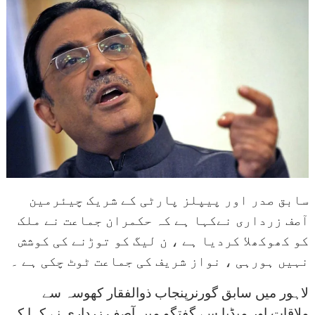
سابق صدر اور پیپلز پارٹی کے شریک چیئرمین
آصف زرداری نےکہا ہے کہ حکمران جماعت نے ملک
کو کھوکھلا کردیا ہے ، ن لیگ کو توڑنے کی کوشش
نہیں ہورہی ، نواز شریف کی جماعت ٹوٹ چکی ہے ۔
لاہور میں سابق گورنرپنجاب ذوالفقار کھوسہ سے
ملاقات اور میڈیا سے گفتگو میں آصف زرداری نے کہا کہ