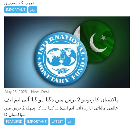
تقریب کے مقررین...
اردو
IMPORTANT
May 25, 2025
News Desk
پاکستان کا ریونیو 2 برس میں دگنا ہو گیا: آئی ایم ایف
عالمی مالیاتی ادارے (آئی ایم ایف) نے کہا ہے کہ پچھلے 2 برس میں
پاکستان کا...
اردو
LATEST
IMPORTANT
FEATURED