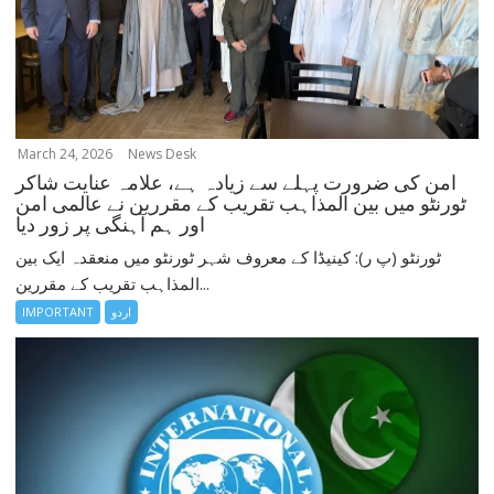
March 24, 2026
News Desk
امن کی ضرورت پہلے سے زیادہ ہے، علامہ عنایت شاکر
ٹورنٹو میں بین المذاہب تقریب کے مقررین نے عالمی امن
اور ہم آہنگی پر زور دیا
ٹورنٹو (پ ر): کینیڈا کے معروف شہر ٹورنٹو میں منعقدہ ایک بین
المذاہب تقریب کے مقررین...
اردو
IMPORTANT