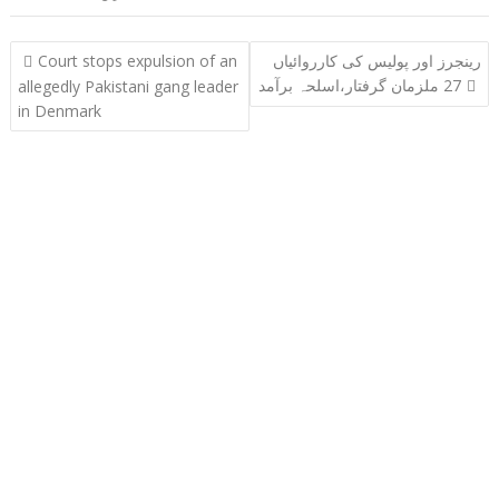
Post
رینجرز اور پولیس کی کارروائیاں
Court stops expulsion of an
navigation
27 ملزمان گرفتار،اسلحہ برآمد
allegedly Pakistani gang leader
in Denmark