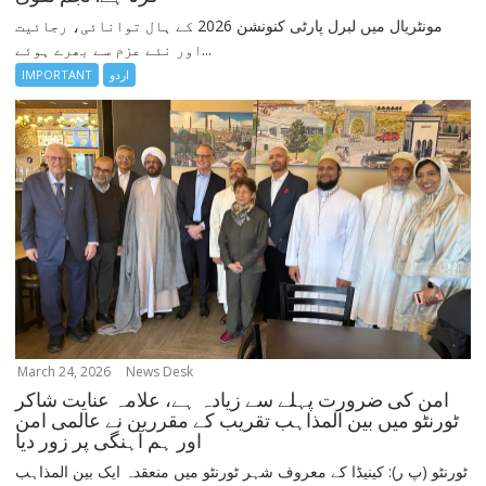
مونٹریال میں لبرل پارٹی کنونشن 2026 کے ہال توانائی، رجائیت
اور نئے عزم سے بھرے ہوئے...
اردو
IMPORTANT
March 24, 2026
News Desk
امن کی ضرورت پہلے سے زیادہ ہے، علامہ عنایت شاکر
ٹورنٹو میں بین المذاہب تقریب کے مقررین نے عالمی امن
اور ہم آہنگی پر زور دیا
ٹورنٹو (پ ر): کینیڈا کے معروف شہر ٹورنٹو میں منعقدہ ایک بین المذاہب