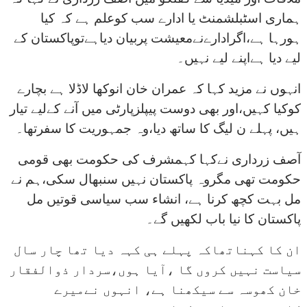
ہماری اسٹبلشمنٹ یا ادارے سب کوعلم ہے کہ کیا
ہورہا ہے،اگرادارےنےمعیشت پربیان دیاہےتوپاکستان کے
لیے دیا ہےاپنے لیے نہیں۔
انہوں نے مزید کہا کہ عمران خان انوکھا لاڈلا ہے بچارے
کوکیا کہیں،اور بھی دوست پیپلزپارٹی میں آنے کےلیے تیار
ہیں، پہلے ن لیگ کا ساتھ دیا،وہ جمہوریت کا سفرتھا۔
آصف زرداری نےکہا کہمشرف کی حکومت بھی قومی
حکومت تھی مگروہ پاکستان نہیں سنبھال سکی،ہم نے
مل بہت کچھ کرنا ہے، انشاء سب سیاسی قوتیں مل
پاکستان کا نیا باب لکھیں گے۔
ان کا کہناتھاکہ پہلے ہی کہہ دیا تھا چار سال
سیاست نہیں کروں گا ،آیا ہوں،سردار ذوالفقار
خان کھوسہ سے سیکھنا ہے، انہوں نےمیرے