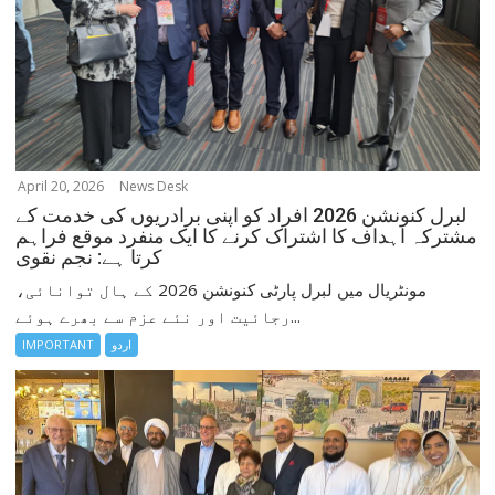
April 20, 2026
News Desk
لبرل کنونشن 2026 افراد کو اپنی برادریوں کی خدمت کے
مشترکہ اہداف کا اشتراک کرنے کا ایک منفرد موقع فراہم
کرتا ہے: نجم نقوی
مونٹریال میں لبرل پارٹی کنونشن 2026 کے ہال توانائی،
رجائیت اور نئے عزم سے بھرے ہوئے...
اردو
IMPORTANT