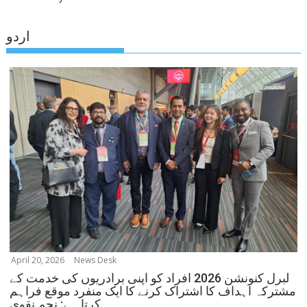
اردو
April 20, 2026
News Desk
لبرل کنونشن 2026 افراد کو اپنی برادریوں کی خدمت کے
مشترکہ اہداف کا اشتراک کرنے کا ایک منفرد موقع فراہم
کرتا ہے: نجم نقوی