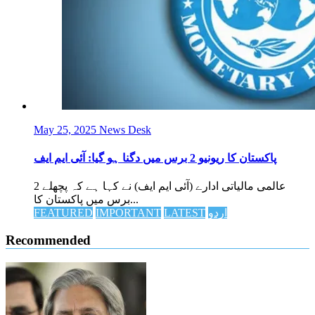
May 25, 2025
News Desk
پاکستان کا ریونیو 2 برس میں دگنا ہو گیا: آئی ایم ایف
عالمی مالیاتی ادارے (آئی ایم ایف) نے کہا ہے کہ پچھلے 2
برس میں پاکستان کا...
اردو
LATEST
IMPORTANT
FEATURED
Recommended