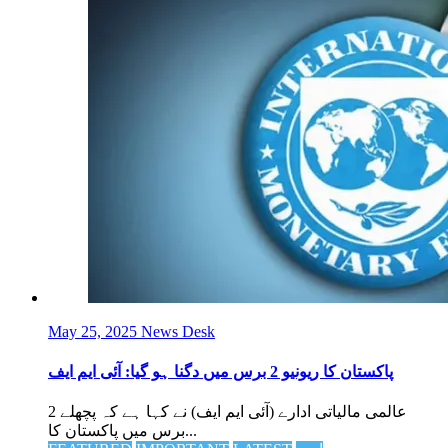
May 25, 2025
News Desk
پاکستان کا ریونیو 2 برس میں دگنا ہو گیا: آئی ایم ایف
عالمی مالیاتی ادارے (آئی ایم ایف) نے کہا ہے کہ پچھلے 2
برس میں پاکستان کا...