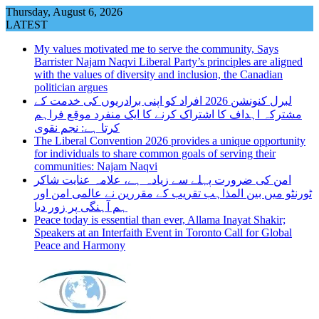
Skip
Thursday, August 6, 2026
to
LATEST
content
My values motivated me to serve the community, Says
Barrister Najam Naqvi Liberal Party’s principles are aligned
with the values of diversity and inclusion, the Canadian
politician argues
لبرل کنونشن 2026 افراد کو اپنی برادریوں کی خدمت کے
مشترکہ اہداف کا اشتراک کرنے کا ایک منفرد موقع فراہم
کرتا ہے: نجم نقوی
The Liberal Convention 2026 provides a unique opportunity
for individuals to share common goals of serving their
communities: Najam Naqvi
امن کی ضرورت پہلے سے زیادہ ہے، علامہ عنایت شاکر
ٹورنٹو میں بین المذاہب تقریب کے مقررین نے عالمی امن اور
ہم آہنگی پر زور دیا
Peace today is essential than ever, Allama Inayat Shakir;
Speakers at an Interfaith Event in Toronto Call for Global
Peace and Harmony