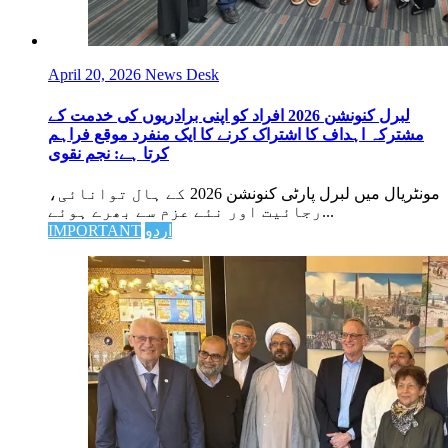
April 20, 2026
News Desk
لبرل کنونشن 2026 افراد کو اپنی برادریوں کی خدمت کے
مشترکہ اہداف کا اشتراک کرنے کا ایک منفرد موقع فراہم
کرتا ہے: نجم نقوی
مونٹریال میں لبرل پارٹی کنونشن 2026 کے ہال توانائی،
رجائیت اور نئے عزم سے بھرے ہوئے...
اردو
IMPORTANT