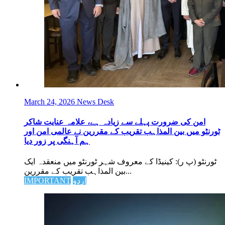
March 24, 2026
News Desk
امن کی ضرورت پہلے سے زیادہ ہے، علامہ عنایت شاکر
ٹورنٹو میں بین المذاہب تقریب کے مقررین نے عالمی امن اور
ہم آہنگی پر زور دیا
ٹورنٹو (پ ر): کینیڈا کے معروف شہر ٹورنٹو میں منعقدہ ایک
بین المذاہب تقریب کے مقررین...
اردو
IMPORTANT