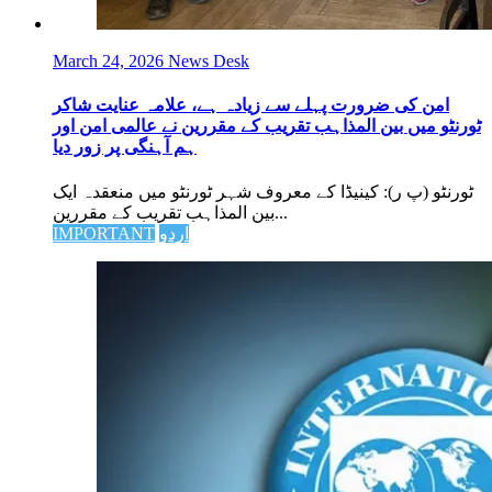
March 24, 2026
News Desk
امن کی ضرورت پہلے سے زیادہ ہے، علامہ عنایت شاکر
ٹورنٹو میں بین المذاہب تقریب کے مقررین نے عالمی امن اور
ہم آہنگی پر زور دیا
ٹورنٹو (پ ر): کینیڈا کے معروف شہر ٹورنٹو میں منعقدہ ایک
بین المذاہب تقریب کے مقررین...
اردو
IMPORTANT