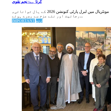
کرتا ہے: نجم نقوی
مونٹریال میں لبرل پارٹی کنونشن 2026 کے ہال توانائی،
رجائیت اور نئے عزم سے بھرے ہوئے...
اردو
IMPORTANT