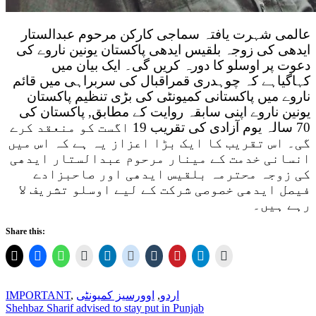
عالمی شہرت یافتہ سماجی کارکن مرحوم عبدالستار
ایدھی کی زوجہ بلقیس ایدھی پاکستان یونین ناروے کی
دعوت پر اوسلو کا دورہ کریں گی۔ ایک بیان میں
کہاگیاہے کہ چوہدری قمراقبال کی سربراہی میں قائم
ناروے میں پاکستانی کمیونٹی کی بڑی تنظیم پاکستان
یونین ناروے اپنی سابقہ روایت کے مطابق, پاکستان کی
70 سالہ یوم آزادی کی تقریب 19 اگست کو منعقد کرے
گی۔ اس تقریب کا ایک بڑا اعزاز یہ ہے کہ اس میں
انسانی خدمت کے مینار مرحوم عبدالستار ایدھی
کی زوجہ محترمہ بلقیس ایدھی اور صاحبزادے
فیصل ایدھی خصوصی شرکت کے لیے اوسلو تشریف لا
رہے ہیں۔
Share this:
اردو
,
اوورسیز کمیونٹی
,
IMPORTANT
Post
Shehbaz Sharif advised to stay put in Punjab