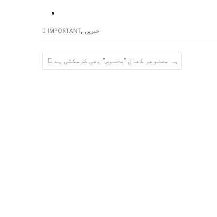
,
خبریں
IMPORTANT
Post
یہ مصنوعی کھال ’’محسوس‘‘ بھی کرسکتی ہے
navigation