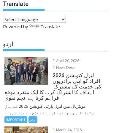
Translate
Powered by
Translate
اردو
April 20, 2026
News Desk
لبرل کنونشن 2026
افراد کو اپنی برادریوں
کی خدمت کے مشترکہ
اہداف کا اشتراک کرنے کا ایک منفرد موقع
فراہم کرتا ہے: نجم نقوی
مونٹریال میں لبرل پارٹی کنونشن 2026 کے ہال
توانائی، رجائیت اور نئے عزم سے بھرے ہوئے...
اردو
IMPORTANT
March 24, 2026