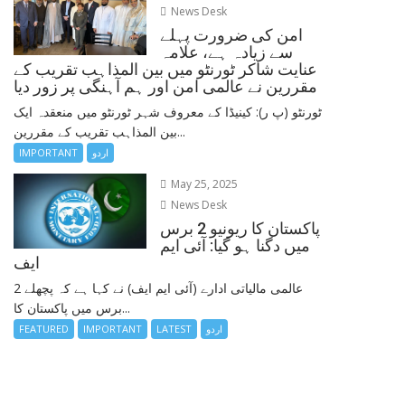
News Desk
امن کی ضرورت پہلے
سے زیادہ ہے، علامہ
عنایت شاکر ٹورنٹو میں بین المذاہب تقریب کے
مقررین نے عالمی امن اور ہم آہنگی پر زور دیا
ٹورنٹو (پ ر): کینیڈا کے معروف شہر ٹورنٹو میں منعقدہ ایک
بین المذاہب تقریب کے مقررین...
اردو
IMPORTANT
May 25, 2025
News Desk
پاکستان کا ریونیو 2 برس
میں دگنا ہو گیا: آئی ایم
ایف
عالمی مالیاتی ادارے (آئی ایم ایف) نے کہا ہے کہ پچھلے 2
برس میں پاکستان کا...
اردو
LATEST
IMPORTANT
FEATURED