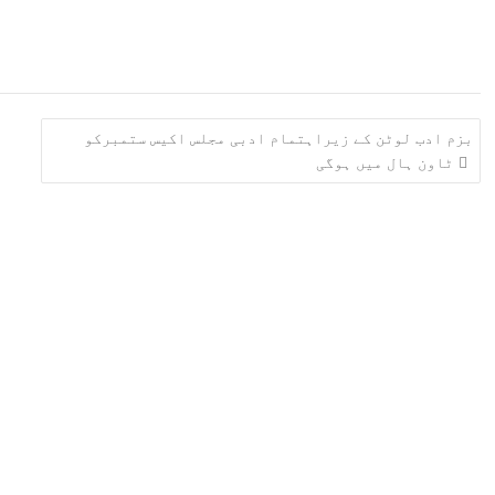
بزم ادب لوٹن کے زیراہتمام ادبی مجلس اکیس ستمبرکو
ٹاون ہال میں ہوگی