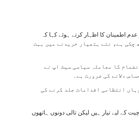
عدم اطمینان کا اظہار کرتے ہوئے کہا کہ
ہ مہنگائی بڑھ چکی ہے، نئے ہتھیار خریدنے میں بہت
نضمام کا معاملہ سیاسی سیٹ اپ نے
ساس دلانے کی ضرورت ہے۔
وہاں انتظامی اقدامات جلد کرنے کی
یت کے لیے تیار ہیں لیکن تالی دونوں ہاتھوں