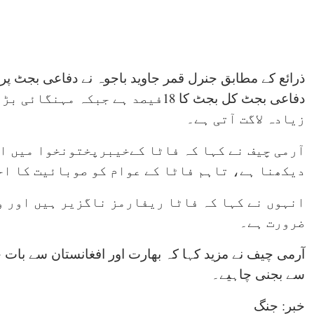
ذرائع کے مطابق جنرل قمر جاوید باجوہ نے دفاعی بجٹ پر 
دفاعی بجٹ کل بجٹ کا 18فیصد ہے جبک
زیادہ لاگت آتی ہے۔
آرمی چیف نے کہا کہ فاٹا کےخیبرپختونخوا میں ا
دیکھنا ہے، تاہم فاٹا کے عوام کو صوبائیت کا اح
انہوں نے کہا کہ فاٹا ریفارمز ناگزیر ہیں اور 
ضرورت ہے۔
آرمی چیف نے مزید کہا کہ بھارت اور افغانستان سے بات چ
سے بجنی چاہیے۔
خبر: جنگ