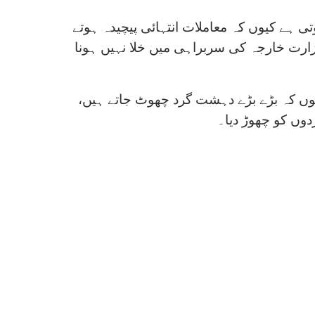
تی ہے کیوں کہ معاملات انتہائی پیچیدہ ہوتے
زارت خارجہ کی سربراہی میں خلا نہیں ہونا
 کیوں کہ بڑے بڑے دہشت گرد چھوٹ جاتے ہیں،
وں کو چھوڑ دیا۔