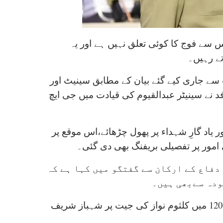
س سے فوج کا کوئی تعلق نہیں ہے اور یہ
اتے رہیں۔
ب سے جاری کیے گئے بیان کے مطابق سینیٹ اور
 نے سینیٹر عبدالقیوم کی قیادت میں جی ایچ
 یاد گارِ شہداء پر پھول چڑھائے،اس موقع پر
ور پر تفصیلی بریفنگ بھی دی گئی۔
دفاع کے ارکان سے گفتگو میں کہا ہے کہ
ودہ سےبھی ہیں۔
ذرائع نے آرمی چیف کے حوالے سے بتایا کہ انہوں نے این اے 120 میں کلثوم نواز کی جیت پر شہباز شریف