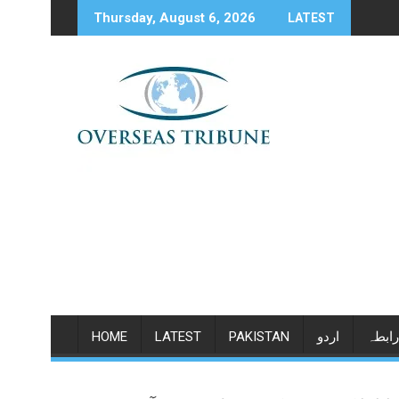
Skip
Thursday, August 6, 2026
LATEST
to
content
رابطہ
اردو
PAKISTAN
LATEST
HOME