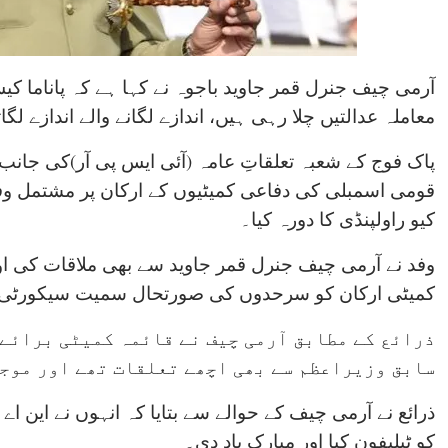
آرمی چیف جنرل قمر جاوید باجوہ نے کہا ہے کہ پاناما کی
معاملہ عدالتیں چلا رہی ہیں، اندازے لگانے والے اندازے لگ
پاک فوج کے شعبہ تعلقاتِ عامہ (آئی ایس پی آر)کی جان
قومی اسمبلی کی دفاعی کمیٹیوں کے ارکان پر مشتمل وفد
کیو راولپنڈی کا دورہ کیا۔
وفد نے آرمی چیف جنرل قمر جاوید سے بھی ملاقات کی اور
کمیٹی ارکان کو سرحدوں کی صورتحال سمیت سیکورٹی ام
ذرائع کے مطابق آرمی چیف نے قائمہ کمیٹی برائے 
سابق وزیراعظم سے بھی اچھے تعلقات تھے اور موج
کو ٹیلیفون کیا اور مبارک باد دی۔