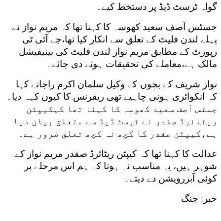
گواہ ٹرسٹ ڈیڈ پر دستخط کیے۔
جسٹس آصف سعید کھوسہ کا کہنا تھا کہ مریم نواز نے
پہلے لندن فلیٹ کے تعلق سے انکار کیا تھا،جے آئی ٹی
رپورٹ کے مطابق مریم نواز لندن فلیٹ کی بینیفیشل
مالک ہے،معاملے کی تحقیقات ہونے دی جائے۔
نواز شریف کے بچوں کے وکیل سلمان اکرم راجانے کہا
کہ انکوائری ہونی چاہیے تھی ریفرنس کا کیوں کہہ دیا۔
جسٹس آصف سعید کھوسہ کا کہنا تھا کہکیپٹن
ریٹائرڈ صفدر نے ٹرسٹ ڈیڈ سے متعلق بیان دیا
ہے،کیپٹن صفدر کا کچھ نہ کچھ تعلق ضرور ہے۔
عدالت کا کہنا تھا کہ کیپٹن ریٹائرڈ صفدر مریم نواز کے
شوہر ہیں، یہ مناسب نہ ہوتا کہ ہم اس مرحلے پر
کوئی آبزرویشن دے دیتے۔
خبر: جنگ