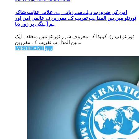
امن کی ضرورت پہلے سے زیادہ ہے، علامہ عنایت شاکر
ٹورنٹو میں بین المذاہب تقریب کے مقررین نے عالمی امن اور
ہم آہنگی پر زور دیا
ٹورنٹو (پ ر): کینیڈا کے معروف شہر ٹورنٹو میں منعقدہ ایک
بین المذاہب تقریب کے مقررین...
اردو
IMPORTANT