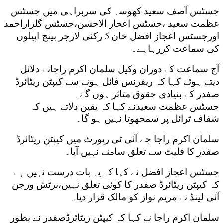
جسٹس آصف سعید کھوسہ کی سربراہی میں جسٹس
عظمت سعید ،جسٹس اعجاز الاحسن،جسٹس گلزاراحمد
اورجسٹس اعجاز افضل خان 5 رکنی لارجر بینچ اپیلوں
کی سماعت کررہاہے۔
آج سماعت کے دوران وکیل سلمان اکرم راجانے دلائل
دیتے ہوئے کہا کہ ریفرنس فائل ہونے سے کیپٹن ریٹائرڈ
صفدر کے بنیادی حقوق متاثر ہوں گے۔
جسٹس عظمت سعیدنے کہا کہ یقین دلاتے ہیں کہ
شفاف ٹرائل پر سمجھوتا نہیں ہو گا۔
سلمان اکرم راجا جے آئی ٹی رپورٹ میں کیپٹن ریٹائرڈ
صفدر کا فلیٹ سے تعلق سامنے نہیں آیا۔
جسٹس اعجاز افضل نے کہا کہ یہ بات درست نہیں ہے
کہ کیپٹن ریٹائرڈ صفدر کا کوئی تعلق نہیں،برٹش ورجن
آئی لینڈ نے مریم نواز کو مالک قرار دیا۔
سلمان اکرم راجا نے کہا کہ کیپٹن ریٹائرڈصفدر نے بطور