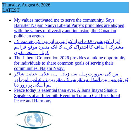
Skip
Thursday, August 6, 2026
to
LATEST
content
My values motivated me to serve the community, Says
Barrister Najam Naqvi Liberal Party’s principles are aligned
with the values of diversity and inclusion, the Canadian
politician argues
لبرل کنونشن 2026 افراد کو اپنی برادریوں کی خدمت کے
مشترکہ اہداف کا اشتراک کرنے کا ایک منفرد موقع فراہم
کرتا ہے: نجم نقوی
The Liberal Convention 2026 provides a unique opportunity
for individuals to share common goals of serving their
communities: Najam Naqvi
امن کی ضرورت پہلے سے زیادہ ہے، علامہ عنایت شاکر
ٹورنٹو میں بین المذاہب تقریب کے مقررین نے عالمی امن اور
ہم آہنگی پر زور دیا
Peace today is essential than ever, Allama Inayat Shakir;
Speakers at an Interfaith Event in Toronto Call for Global
Peace and Harmony