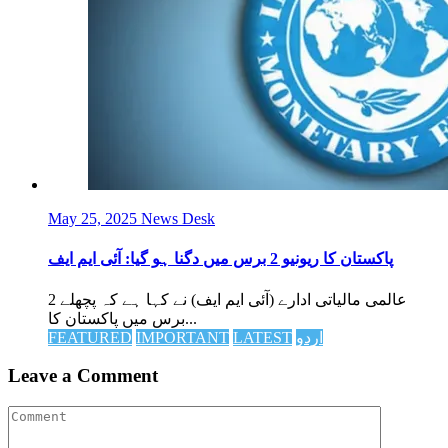
May 25, 2025
News Desk
پاکستان کا ریونیو 2 برس میں دگنا ہو گیا: آئی ایم ایف
عالمی مالیاتی ادارے (آئی ایم ایف) نے کہا ہے کہ پچھلے 2
برس میں پاکستان کا...
اردو
LATEST
IMPORTANT
FEATURED
Leave a Comment