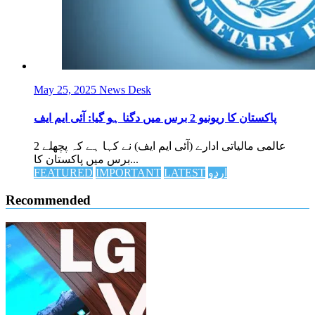
May 25, 2025
News Desk
پاکستان کا ریونیو 2 برس میں دگنا ہو گیا: آئی ایم ایف
عالمی مالیاتی ادارے (آئی ایم ایف) نے کہا ہے کہ پچھلے 2
برس میں پاکستان کا...
اردو
LATEST
IMPORTANT
FEATURED
Recommended