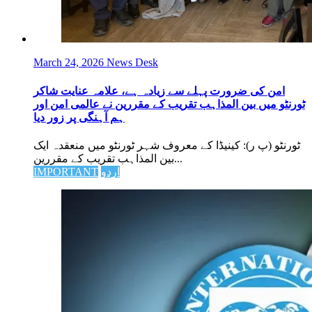
March 24, 2026
News Desk
امن کی ضرورت پہلے سے زیادہ ہے، علامہ عنایت شاکر
ٹورنٹو میں بین المذاہب تقریب کے مقررین نے عالمی امن اور
ہم آہنگی پر زور دیا
ٹورنٹو (پ ر): کینیڈا کے معروف شہر ٹورنٹو میں منعقدہ ایک
بین المذاہب تقریب کے مقررین...
اردو
IMPORTANT