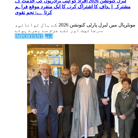
لبرل کنونشن 2026 افراد کو اپنی برادریوں کی خدمت کے
مشترکہ اہداف کا اشتراک کرنے کا ایک منفرد موقع فراہم
کرتا ہے: نجم نقوی
مونٹریال میں لبرل پارٹی کنونشن 2026 کے ہال توانائی،
رجائیت اور نئے عزم سے بھرے ہوئے...
اردو
IMPORTANT