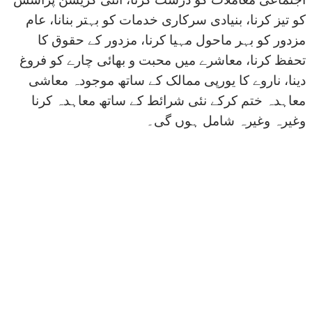
کو تیز کرنا، بنیادی سرکاری خدمات کو بہتر بنانا، عام
مزدور کو بہر ماحول مہیا کرنا، مزدور کے حقوق کا
تحفظ کرنا، معاشرے میں محبت و بھائی چارے کو فروغ
دینا، ناروے کا یورپی ممالک کے ساتھ موجودہ معاشی
معاہدہ ختم کرکے نئی شرائط کے ساتھ معاہدہ کرنا
وغیرہ وغیرہ شامل ہوں گی۔