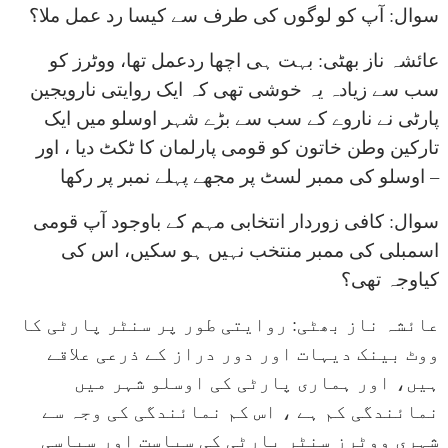
سوال: آپ کو لوگوں کی طرف سے کیسا رد عمل ملا؟
عائشہ ناز بھٹی: بہت ہی اچھا ردعمل تھا، ووٹرز کو
سب سے زیادہ یہ خوشی تھی کہ ایک روایتی نارویجین
پارٹی نے ناروے کے سب سے بڑے شہر اوسلو میں ایک
تارکین وطن خاتون کو قومی پارلمان کا ٹکٹ دیا ، اور
اوسلو کی ممبر لسٹ پر مجھے پہلے نمبر پر رکھا –
سوال: کافی زوردار انتخابی مہم کے باوجود آپ قومی
اسمبلی کی ممبر منتخب نہیں ہو سکیں، اس کی
کیاوجہ تھی؟
عائشہ ناز بھٹی: روایتی طور پر سنٹر پارٹی کا
ووٹ بینک دیہات اور دور دراز کے ذرعی علاقے
ہیں، اور ہماری پارٹی کی اوسلو شہر میں
نمائندگی کم ہے ، اس کم نمائندگی کی وجہ سے
شہری ووٹرز سنٹر پارٹی کی سیاست اور سیاسی