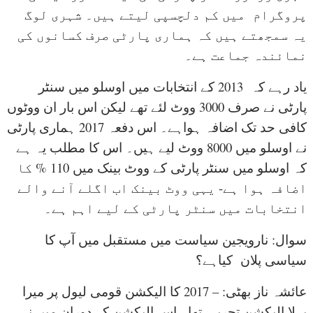
پروگرام میں کم دلچسپی لیتے ہیں۔ شہری لوگ
یہ سمجھتے ہیں کہ ہماری پارٹی صرف کسانوں کی
نمائندہ جماعت ہے۔
یاد رہے کہ 2013 کے انتخابات میں اوسلو میں سنٹر
پارٹی نے صرف 3000 ووٹ لئے تھے لیکن اس بار ان ووٹوں
کافی حد تک اضافہ ہواہے۔ اس دفعہ 2017 ہماری پارٹی
نے اوسلو میں 8000 ووٹ لیے ہیں۔ اس کا مطلب یہ ہے
کہ اوسلو میں سنٹر پارٹی کے ووٹ بینک میں 110 % کا
اضافہ ہوا ہے- یہی ووٹ بینک اب اگلے آنے والے
انتخابات میں سنٹر پارٹی کے لیے اہم ہے۔
سوال: نارویجین سیاست میں مستقبل میں آپ کا
سیاسی پلان کیاہے؟
عائشہ ناز بھٹی: – 2017 کا الیکشن قومی لیول پر میرا
پہلا الیکشن تجربہ تھا۔ اس الیکشن کے دوران میں نے