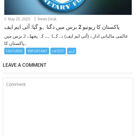
May 25, 2025
News Desk
پاکستان کا ریونیو 2 برس میں دگنا ہو گیا: آئی ایم ایف
عالمی مالیاتی ادارے (آئی ایم ایف) نے کہا ہے کہ پچھلے 2 برس میں
پاکستان کا...
اردو
LATEST
IMPORTANT
FEATURED
LEAVE A COMMENT