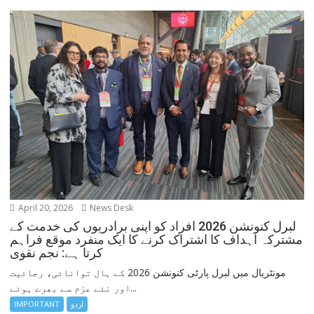
April 20, 2026
News Desk
لبرل کنونشن 2026 افراد کو اپنی برادریوں کی خدمت کے
مشترکہ اہداف کا اشتراک کرنے کا ایک منفرد موقع فراہم
کرتا ہے: نجم نقوی
مونٹریال میں لبرل پارٹی کنونشن 2026 کے ہال توانائی، رجائیت
اور نئے عزم سے بھرے ہوئے...
اردو
IMPORTANT