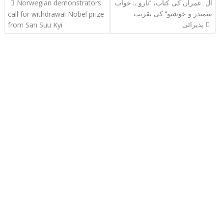
آل۔عمران کی کتاب، ’’ناروے: خواب
Norwegian demonstrators
navigation
سمندر و خوشبو‘‘ کی تقریب
call for withdrawal Nobel prize
پذیرائی
from San Suu Kyi