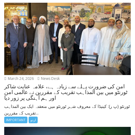
March 24, 2026
News Desk
امن کی ضرورت پہلے سے زیادہ ہے، علامہ عنایت شاکر
ٹورنٹو میں بین المذاہب تقریب کے مقررین نے عالمی امن
اور ہم آہنگی پر زور دیا
ٹورنٹو (پ ر): کینیڈا کے معروف شہر ٹورنٹو میں منعقدہ ایک بین المذاہب
تقریب کے مقررین...
اردو
IMPORTANT