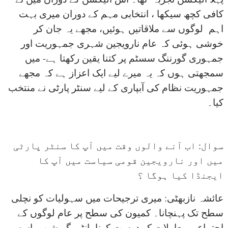
کافی کچھ سیکھا ، انتخابی مہم کے دوران میری بہت
اہم لوگوں سے ملاقاتیں ہوئیں، مجھے یہ جان کر
خوشی ہوئی کہ عام نارویجین شہری جمہوریت اور
جمہوری گورننگ سسٹم پر کتنا یقین رکھتا ہے- میں
سمجھتی ہوں کہ یہ میرے لیے ایک اعزاز ہے کہ مجھے
جمہوریت نظام کی آبپاری کے لیے سنٹر پارٹی نے منتخب
کیا۔
سوال: اب آنے والوں وقت میں آپ کا سنٹر پارٹی
میں اور نارویجین قومی سیاست میں آپ کا
ایجنڈا کیا ہوگا ؟
عائشہ نازبھٹی: میری ترجیحات میں سہولیات کو نچلی
سطح تک پہنچانا۔ کمیون کی سطح پر عام لوگوں کے
اجتماعی معاملات کو درست کرنا، انٹی گریشن پراسس