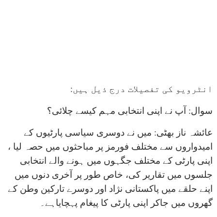
:انٹرویو کی تفصیلات درج ذیل ہیں
سوال: آپ نے اپنی انتخابی مہم کیسے چلائی؟
عائشہ ناز بھٹی: میں نے دوسری سیاسی پارٹیوں کے
امیدواروں سے مختلف فورمز پر مباحثوں میں حصہ لیا ،
اپنی پارٹی کے مختلف جگہوں میں ہونے والے انتخابی
جلسوں میں تقاریر کی، خاص طور پر آخری دنوں میں
اپنے حلقے میں پاکستانی نژاد اور دوسرے تارکین وطن کے
گھروں میں جاکر اپنی پارٹی کا پیغام پہچایاہے۔