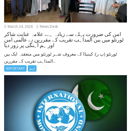
March 24, 2026
News Desk
امن کی ضرورت پہلے سے زیادہ ہے، علامہ عنایت شاکر
ٹورنٹو میں بین المذاہب تقریب کے مقررین نے عالمی امن
اور ہم آہنگی پر زور دیا
ٹورنٹو (پ ر): کینیڈا کے معروف شہر ٹورنٹو میں منعقدہ ایک بین
المذاہب تقریب کے مقررین...
اردو
IMPORTANT