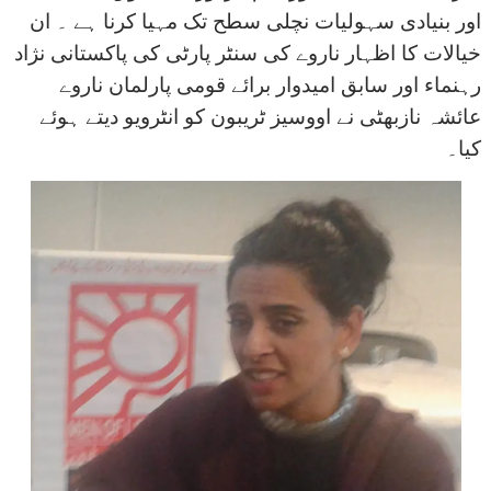
اور بنیادی سہولیات نچلی سطح تک مہیا کرنا ہے ۔ ان
خیالات کا اظہار ناروے کی سنٹر پارٹی کی پاکستانی نژاد
رہنماء اور سابق امیدوار برائے قومی پارلمان ناروے
عائشہ نازبھٹی نے اووسیز ٹریبون کو انٹرویو دیتے ہوئے
کیا۔