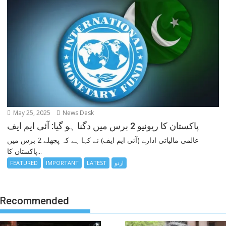
May 25, 2025
News Desk
پاکستان کا ریونیو 2 برس میں دگنا ہو گیا: آئی ایم ایف
عالمی مالیاتی ادارے (آئی ایم ایف) نے کہا ہے کہ پچھلے 2 برس میں
پاکستان کا...
اردو
LATEST
IMPORTANT
FEATURED
Recommended