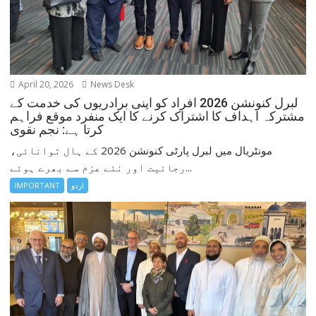
April 20, 2026
News Desk
لبرل کنونشن 2026 افراد کو اپنی برادریوں کی خدمت کے
مشترکہ اہداف کا اشتراک کرنے کا ایک منفرد موقع فراہم
کرتا ہے: نجم نقوی
مونٹریال میں لبرل پارٹی کنونشن 2026 کے ہال توانائی،
رجائیت اور نئے عزم سے بھرے ہوئے...
اردو
IMPORTANT