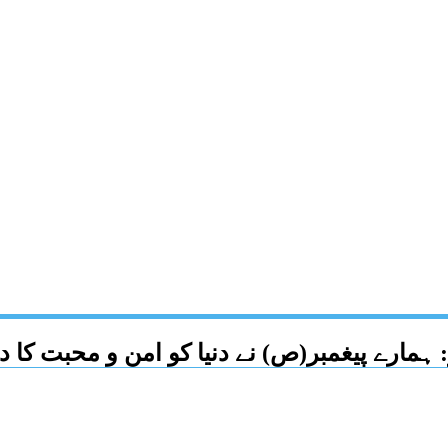
 ہمارے پیغمبر(ص) نے دنیا کو امن و محبت کا د