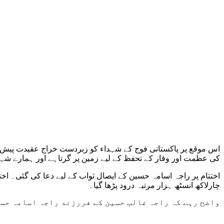
اس موقع پر پاکستانی فوج کے شہداء کو زبردست خراج عقیدت پیش ک
کی عظمت اور وقار کے تحفظ کے لیے زمین پر گرتاہے اور ہمارے شہدا
اختتام پر راجہ اسامہ حسین کے ایصال ثواب کے لیے دعا کی گئی۔ اختت
چارلاکھ انسٹھ ہزار مرتبہ درود پڑھا گیا۔
واضح رہے کہ راجہ غالب حسین کے فررزند راجہ اسامہ حسین