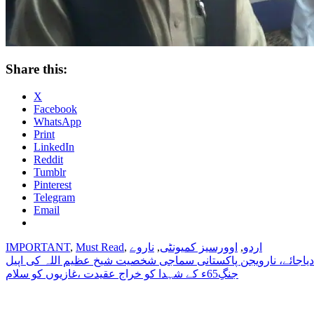
Share this:
X
Facebook
WhatsApp
Print
LinkedIn
Reddit
Tumblr
Pinterest
Telegram
Email
اردو
,
اوورسیز کمیونٹی
,
ناروے
,
Must Read
,
IMPORTANT
Post
اجائے، نارویجن پاکستانی سماجی شخصیت شیخ عظیم اللہ کی اپیل
جنگِ65ء کے شہدا کو خراج عقیدت ،غازیوں کو سلام
navigation