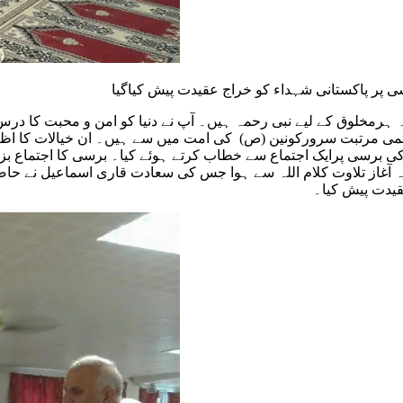
 پر پاکستانی شہداء کو خراج عقیدت پیش کیاگیا
مخلوق کے لیے نبی رحمہ ہیں۔ آپ نے دنیا کو امن و محبت کا درس دیا
ی مرتبت سرورکونین (ص) کی امت میں سے ہیں۔ ان خیالات کا اظہار 
سی پرایک اجتماع سے خطاب کرتے ہوئے کیا۔ برسی کا اجتماع بزم 
عدہ آغاز تلاوت کلام اللہ سے ہوا جس کی سعادت قاری اسماعیل نے 
قیدت پیش کیا۔