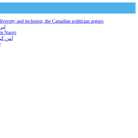
iversity and inclusion, the Canadian politician argues
لبرل کنونشن 2026 افراد ک
jam Naqvi
امن کی
y