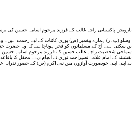
نارویجن پاکستانی راجہ غالب کے فرزند مرحوم اسامہ حسین کی برسی
اوسلو (پ۔ر) ہمارے پیغمبر (ص) پوری کائنات کے لیے رحمت ہیں۔ وہ ہر
بن سکتی ہے۔ آج کے مسلمانوں کو فخر ہوناچاہیے کہ وہ حضرت ختم
سماجی شخصیت راجہ غالب حسین کے فرزند مرحوم اسامہ حسین کی بر
نقشبند کے امام علامہ نصیراحمد نوری نے انجام دیے۔ محفل کا باقا
نے اپنی اپنی خوبصورت آوازوں میں نبی اکرم (ص) کے حضور نذرانہ ع