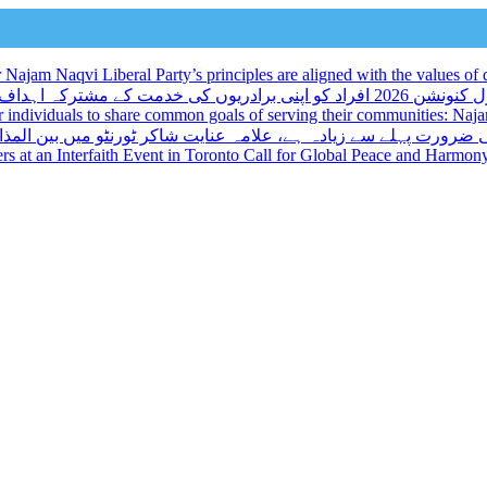
ajam Naqvi Liberal Party’s principles are aligned with the values of d
و اپنی برادریوں کی خدمت کے مشترکہ اہداف کا اشتراک کرنے کا ایک منفرد موقع فراہم کرتا ہے: نجم نقوی
r individuals to share common goals of serving their communities: Na
 ضرورت پہلے سے زیادہ ہے، علامہ عنایت شاکر ٹورنٹو میں بین المذا
kers at an Interfaith Event in Toronto Call for Global Peace and Harmon