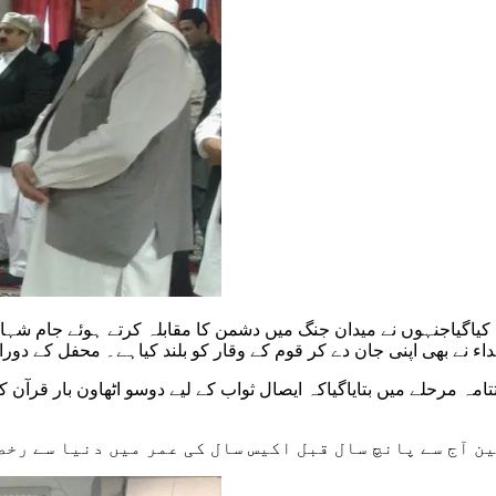
یاگیاجنہوں نے میدان جنگ میں دشمن کا مقابلہ کرتے ہوئے جام شہا
ء نے بھی اپنی جان دے کر قوم کے وقار کو بلند کیاہے۔ محفل کے دو
امہ مرحلے میں بتایاگیاکہ ایصال ثواب کے لیے دوسو اٹھاون بار قرآن
 آج سے پانچ سال قبل اکیس سال کی عمر میں دنیا سے رخص