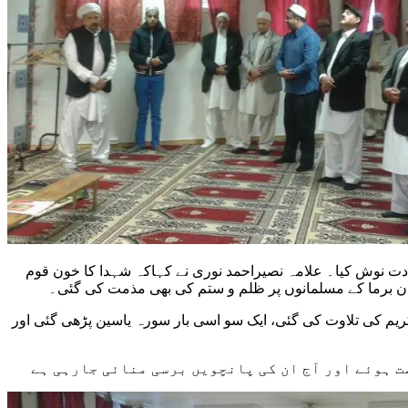
دت نوش کیا۔ علامہ نصیراحمد نوری نے کہاکہ شہدا کا خون قوم
ران برما کے مسلمانوں پر ظلم و ستم کی بھی مذمت کی گئی۔
 کریم کی تلاوت کی گئی، ایک سو اسی بار سورہ یاسین پڑھی گئی اور
ت ہوئے اور آج ان کی پانچویں برسی منائی جارہی ہے