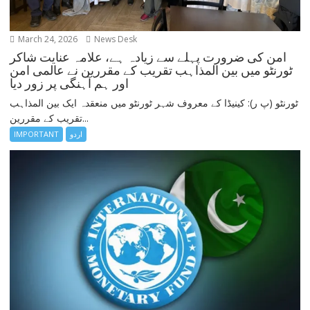
March 24, 2026
News Desk
امن کی ضرورت پہلے سے زیادہ ہے، علامہ عنایت شاکر
ٹورنٹو میں بین المذاہب تقریب کے مقررین نے عالمی امن
اور ہم آہنگی پر زور دیا
ٹورنٹو (پ ر): کینیڈا کے معروف شہر ٹورنٹو میں منعقدہ ایک بین المذاہب
تقریب کے مقررین...
اردو
IMPORTANT