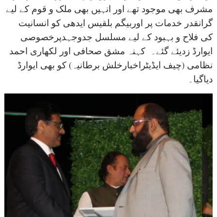
مشرف بھی موجود تھے اور انہیں بھی ملک و قوم کے لیے
گرانقدر خدمات پر اوربیگم بلقیس ایدھی کو انسانیت
کی فلاح و بہبود کے لیے مسلسل جدوجہدپرخصوصی
ایوارڈ زدیئے گئے۔ کہنہ مشق صحافی اور لکھاری احمد
نظامی (چیف ایڈیٹراخبارخلش برطانیہ) کو بھی ایوارڈ
دیاگیا۔