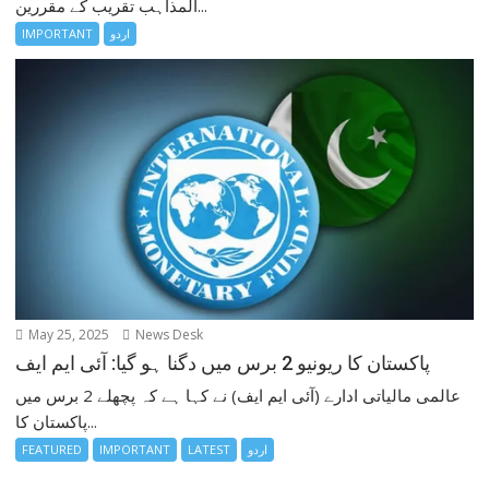
المذاہب تقریب کے مقررین...
اردو
IMPORTANT
May 25, 2025
News Desk
پاکستان کا ریونیو 2 برس میں دگنا ہو گیا: آئی ایم ایف
عالمی مالیاتی ادارے (آئی ایم ایف) نے کہا ہے کہ پچھلے 2 برس میں
پاکستان کا...
اردو
LATEST
IMPORTANT
FEATURED