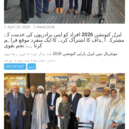
April 20, 2026
News Desk
لبرل کنونشن 2026 افراد کو اپنی برادریوں کی خدمت کے
مشترکہ اہداف کا اشتراک کرنے کا ایک منفرد موقع فراہم
کرتا ہے: نجم نقوی
مونٹریال میں لبرل پارٹی کنونشن 2026 کے ہال توانائی، رجائیت
اور نئے عزم سے بھرے ہوئے...
اردو
IMPORTANT