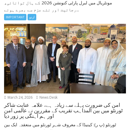
مونٹریال میں لبرل پارٹی کنونشن 2026 کے ہال توانائی،
رجائیت اور نئے عزم سے بھرے ہوئے...
اردو
IMPORTANT
March 24, 2026
News Desk
امن کی ضرورت پہلے سے زیادہ ہے، علامہ عنایت شاکر
ٹورنٹو میں بین المذاہب تقریب کے مقررین نے عالمی امن
اور ہم آہنگی پر زور دیا
ٹورنٹو (پ ر): کینیڈا کے معروف شہر ٹورنٹو میں منعقدہ ایک بین