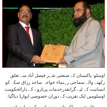
اوسلو: پاکستان کے صنعتی شہر فیصل آباد سے تعلق
رکھنے والے سماجی رہنماء خواجہ ساجد رزاق سکہ کو
انسانیت کے لیے گرانقدرخدمات پرناروے کے دارالحکومت
اوسلومیں ایک تقریب کے دوران خصوصی ایوارڈ دیاگیا۔
یہ پروقار تقریب پاکستان یونین ناروے کے زیراہتمام