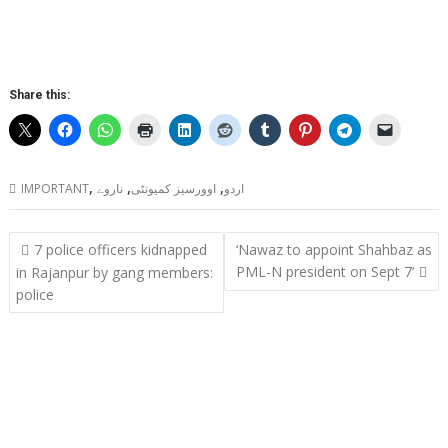
Share this:
,
,
,
اردو
اوورسیز کمیونٹی
ناروے
IMPORTANT
Post
7 police officers kidnapped
‘Nawaz to appoint Shahbaz as
navigation
PML-N president on Sept 7’
in Rajanpur by gang members:
police