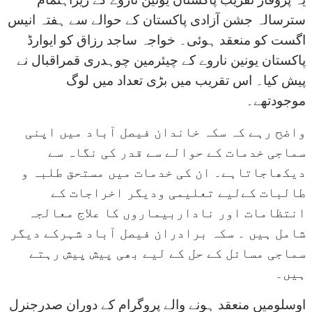
سترسالہ جشن آزادی پاکستان کے حوالے سے ہفتہ انیس
اگست کو منعقد ہوئی۔ خواجہ ساجد رزاق کو ایوارڈ
پاکستان یونین ناروے کے چیئرمین چوہدری قمراقبال نے
پیش کیا۔ اس تقریب میں بڑی تعداد میں لوگ
موجودتھے۔
واضح رہے کہ سکہ خاندان فیصل آباد میں اپنی
سماجی خدمات کے حوالے سے قدر کی نگاہ سے
دیکھاجاتاہے۔ ان کی خدمات میں مستحق طلبہ و
طالبات کےلیے تعلیمی ودیگر اخراجات کے
انتظامات اور ناداربیماروں کا علاج معالجہ
شامل ہیں ۔ سکہ برادران فیصل آباد شہرکے دیگر
سماجی مسائل کے حل کے لیے بھی پیش پیش رہتے
ہیں۔
اوسلومیں منعقد ہونے والے پروگرام کے دوران صدرجنرل