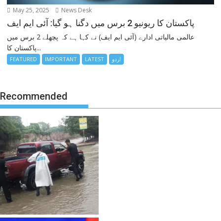
May 25, 2025
News Desk
پاکستان کا ریونیو 2 برس میں دگنا ہو گیا: آئی ایم ایف
عالمی مالیاتی ادارے (آئی ایم ایف) نے کہا ہے کہ پچھلے 2 برس میں
پاکستان کا...
اردو
LATEST
IMPORTANT
FEATURED
Recommended