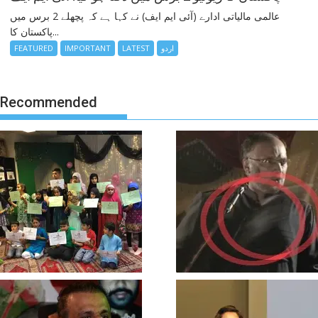
عالمی مالیاتی ادارے (آئی ایم ایف) نے کہا ہے کہ پچھلے 2 برس میں
پاکستان کا...
اردو
LATEST
IMPORTANT
FEATURED
Recommended