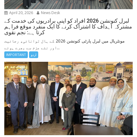
April 20, 2026
News Desk
لبرل کنونشن 2026 افراد کو اپنی برادریوں کی خدمت کے
مشترکہ اہداف کا اشتراک کرنے کا ایک منفرد موقع فراہم
کرتا ہے: نجم نقوی
مونٹریال میں لبرل پارٹی کنونشن 2026 کے ہال توانائی، رجائیت
اور نئے عزم سے بھرے ہوئے...
اردو
IMPORTANT