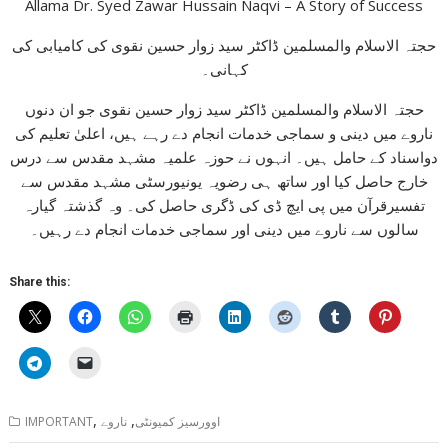
Allama Dr. Syed Zawar Hussain Naqvi – A Story of Success
حجتہ الاسلام والمسلمین ڈاکٹر سید زوار حسین نقوی کی کامیابی کی
کہانی۔
حجتہ الاسلام والمسلمین ڈاکٹر سید زوار حسین نقوی جو ان دنوں
ناروے میں دینی و سماجی خدمات انجام دے رہے ہیں، اعلیٰ تعلیم کی
دواسناد کے حامل ہیں۔ انہوں نے حوزہ علمیہ مشہد مقدس سے درس
خارج حاصل کیا اور ساتھ ہی رضویہ یونیورسٹی مشہد مقدس سے
تفسیرقرآن میں پی ایچ ڈی کی ڈگری حاصل کی۔ وہ گذشتہ گیارہ
سالوں سے ناروے میں دینی اور سماجی خدمات انجام دے رہیں۔
Share this:
,
,
اوورسیز کمیونٹی
ناروے
IMPORTANT