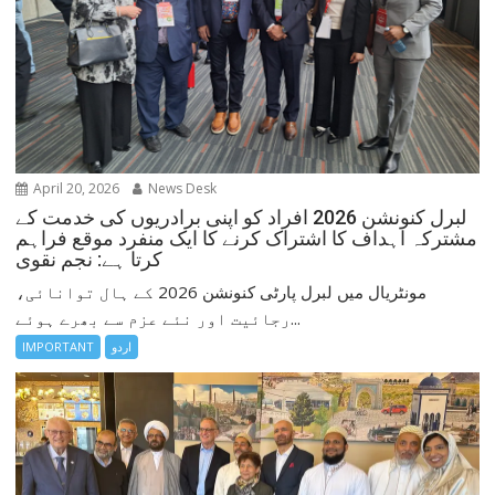
April 20, 2026
News Desk
لبرل کنونشن 2026 افراد کو اپنی برادریوں کی خدمت کے
مشترکہ اہداف کا اشتراک کرنے کا ایک منفرد موقع فراہم
کرتا ہے: نجم نقوی
مونٹریال میں لبرل پارٹی کنونشن 2026 کے ہال توانائی،
رجائیت اور نئے عزم سے بھرے ہوئے...
اردو
IMPORTANT