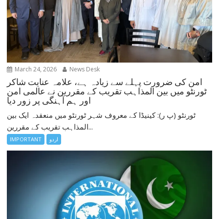
March 24, 2026
News Desk
امن کی ضرورت پہلے سے زیادہ ہے، علامہ عنایت شاکر
ٹورنٹو میں بین المذاہب تقریب کے مقررین نے عالمی امن
اور ہم آہنگی پر زور دیا
ٹورنٹو (پ ر): کینیڈا کے معروف شہر ٹورنٹو میں منعقدہ ایک بین
المذاہب تقریب کے مقررین...
اردو
IMPORTANT