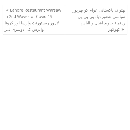
Post
بھٹو نے پاکستانی عوام کو بھرپور
Lahore Restaurant Warsaw
navigation
سیاسی شعور دیا، پی پی پی
in 2nd Waves of Covid-19:
رہنماء جاوید اقبال و الیاس
لاہور ریسٹورنٹ وارسا اور کرونا
کھوکھر
وائرس کی دوسری لہر