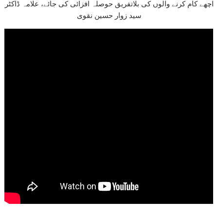
اچھے کام کرنے والوں کی بلاتفریق حوصلہ افزائی کی جائے، علامہ ڈاکٹر
سید زوار حسین نقوی