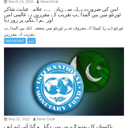
March 24, 2026
News Desk
امن کی ضرورت پہلے سے زیادہ ہے، علامہ عنایت شاکر
ٹورنٹو میں بین المذاہب تقریب کے مقررین نے عالمی امن
اور ہم آہنگی پر زور دیا
ٹورنٹو (پ ر): کینیڈا کے معروف شہر ٹورنٹو میں منعقدہ ایک بین المذاہب
تقریب کے مقررین...
اردو
IMPORTANT
May 25, 2025
News Desk
پاکستان کا ریونیو 2 برس میں دگنا ہو گیا: آئی ایم ایف