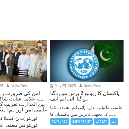
26
News Desk
May 25, 2025
News Desk
امن کی ضرورت پہل
پاکستان کا ریونیو 2 برس میں دگنا
ہے، علامہ عنایت شاکر
ہو گیا: آئی ایم ایف
بین المذاہب تقریب ک
عالمی مالیاتی ادارے (آئی ایم ایف) نے کہا
عالمی امن اور ہم آہنگی
ہے کہ پچھلے 2 برس میں پاکستان کا...
ٹورنٹو (پ ر): کینیڈا
اردو
LATEST
IMPORTANT
FEATURED
ٹورنٹو میں منعقدہ ای