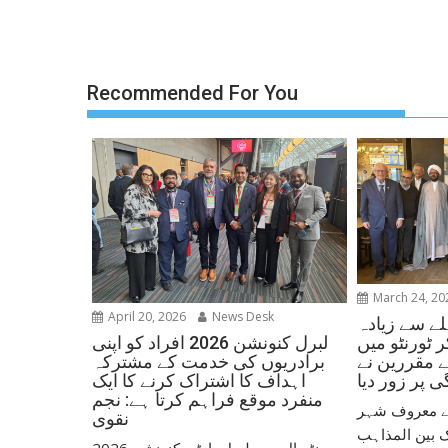
Recommended For You
March 24, 20
April 20, 2026
News Desk
ے سے زیادہ
لبرل کنونشن 2026 افراد کو اپنی
 ٹورنٹو میں
برادریوں کی خدمت کے مشترکہ
ے مقررین نے
اہداف کا اشتراک کرنے کا ایک
 پر زور دیا
منفرد موقع فراہم کرتا ہے: نجم
 کے معروف شہر
نقوی
ک بین المذاہب
مونٹریال میں لبرل پارٹی کنونشن 2026