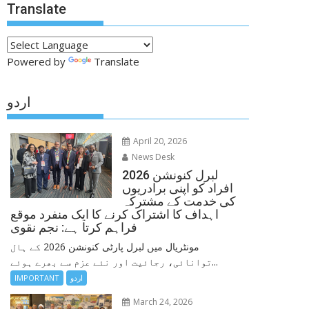
Translate
Powered by
Translate
اردو
April 20, 2026
News Desk
لبرل کنونشن 2026
افراد کو اپنی برادریوں
کی خدمت کے مشترکہ
اہداف کا اشتراک کرنے کا ایک منفرد موقع
فراہم کرتا ہے: نجم نقوی
مونٹریال میں لبرل پارٹی کنونشن 2026 کے ہال
توانائی، رجائیت اور نئے عزم سے بھرے ہوئے...
اردو
IMPORTANT
March 24, 2026