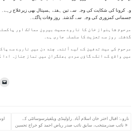
وہ کرونا کی شکایت کی وجہ سے تین ہفتے ہسپتال بھی زیرعلاج رہے۔ اگرچ
جسمانی کمزوری کی وجہ سے گذشتہ روز وفات پاگئے۔
مرحوم شاہنواز خان کا ناروے سمیت بیرون ممالک اور پاکستان
گذشتہ روز سے تعزیت کا سلسلہ جاری ہے۔
مرحوم کی میت تدفین کے لیے آئندہ چند دن میں ناروے سے پاکس
میں واقع کے انکے گاؤں سردی بھلگران میں نماز جنازہ ادا ک
ناروے: اقبال اختر خان اسلام آباد۔راولپنڈی ویلفیئرسوسائٹی کے
اوس
نائب صدرمنتخب، سابق نائب صدر ریاض احمد کو خراج تحسین