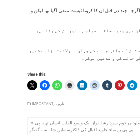
ہ چند دن قبل ان کا کرونا ٹیسٹ منفی آگیا تھا لیکن وہ
 میں وسیع حلقہ احباب ہے اور ان کی وفات پر
تان لے جائی جائے گی جہاں راولاکوٹ آزاد کشمیر
ی جائے گی و تدفین ہوگی۔
Share this:
,
ناروے
IMPORTANT
Post
لو: مرحوم سردارشاہنواز ایک وسیع القلب انسان تھے، پی
navigation
پی پی رہنماء جاوید اقبال کی ڈاکٹرسبطین شاہ سے گفتگو