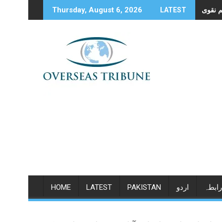
Skip
Thursday, August 6, 2026
LATEST
to
content
رابطہ
اردو
PAKISTAN
LATEST
HOME