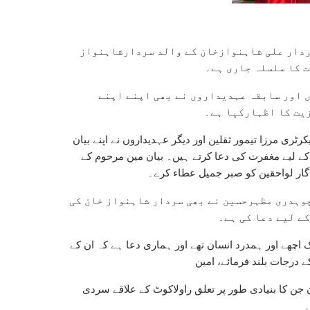
دار علی شاہنوازخان کے والد سردارشاہنواز
 کا سلسلہ جاری ہے۔
 اور سابقہ عہدیداروں نے بھی اپنے اپنے
یت کا اظہارکیا ہے۔
ی مرزا تیمور ثقلین اور دیگر عہدیداروں نے اپنے بیان
کے لیے مغفرت کی دعا کرتے ہیں۔ بیان میں مرحوم کے
دگار لواحقین کو صبر جمیل عطاء کرے۔
چوہدری مظہرحسین نے بھی سردار شاہنواز خان کی
ے لیے دعا کی ہے۔
ک اچھے اور ہمدرد انسان تھے اور ہماری دعا ہے کہ ان کے
 درجات بلند فرمائے، امین
ن جن کا بنیادی طور پر تعلق راولاکوٹ کے علاقے سردی
۔