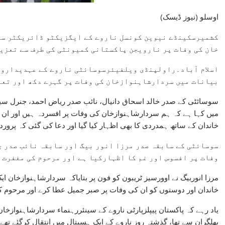
(اوسلو (نیوز ڈیسک
کشمیرسکینڈے نیوین کونسل ناروے کے ایگزیکٹو ڈائریکٹر سر
خان کی وفات پر نارویجن پاکستانی کمیونٹی کی طرف سے تعزیت
اسلام آباد۔راولپنڈی ویلفیئرسوسائٹی ناروے کے عہدیداروں
بیانات میں سردارشاہنوازخان کی وفات پر گہرے دکھ اور تعز
سوسائٹی کے صدر خالد اسحاق دانیال، نائب صدر ریاض احمد، جنرل سیکرٹر
میں کہا ہے کہ ہم سردارشاہنوازخان کی وفات پر افسردہ ہیں اور ان 
خاندان کے ساتھ ہمدردی کا بھی اظہار کیا گیا اور دعا کی گئی کہ پرور
سوسائٹی کے سابقہ صدر مرزا انور بیگ اور سابقہ نائب صدر 
وفات پر افسوس اور غم کا اظہارکیا ہے اور مرحوم کی مغفرت ک
مرزا انوربیگ نے اوورسیز ٹریبون کو فون پر بتایاکہ سردارشاہنوازخان ای
خاندان اور دوستوں کو ان کی وفات پر صبر جمیل عطا کرے اور مرحوم کے
یاد رہے کہ پاکستان پیپلزپارٹی ناروے کے سینئررہنماء سردارشاہنوازخا
بھلگران سے تھا، گذشتہ روز ناروے کے ایک ہسپتال میں انتقال کرگئے تھے