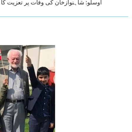
اوسلو: شاہنوازخان کی وفات پر تعزیت کا س