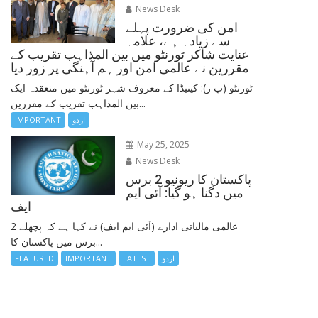
News Desk
امن کی ضرورت پہلے
سے زیادہ ہے، علامہ
عنایت شاکر ٹورنٹو میں بین المذاہب تقریب کے
مقررین نے عالمی امن اور ہم آہنگی پر زور دیا
ٹورنٹو (پ ر): کینیڈا کے معروف شہر ٹورنٹو میں منعقدہ ایک
بین المذاہب تقریب کے مقررین...
اردو
IMPORTANT
May 25, 2025
News Desk
پاکستان کا ریونیو 2 برس
میں دگنا ہو گیا: آئی ایم
ایف
عالمی مالیاتی ادارے (آئی ایم ایف) نے کہا ہے کہ پچھلے 2
برس میں پاکستان کا...
اردو
LATEST
IMPORTANT
FEATURED