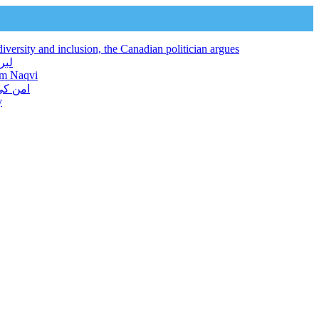
iversity and inclusion, the Canadian politician argues
لبرل کنونشن 2026 افراد ک
jam Naqvi
امن کی
y