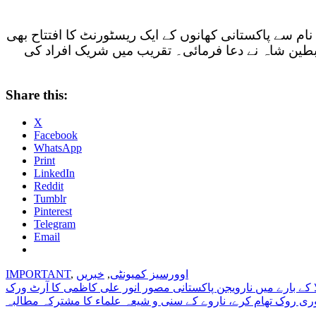
نام سے پاکستانی کھانوں کے ایک ریسٹورنٹ کا افتتاح بھی
سبطین شاہ نے دعا فرمائی۔ تقریب میں شریک افراد کی
Share this:
X
Facebook
WhatsApp
Print
LinkedIn
Reddit
Tumblr
Pinterest
Telegram
Email
اوورسیز کمیونٹی
,
خبریں
,
IMPORTANT
Post
ا کے بارے میں نارویجن پاکستانی مصور انور علی کاظمی کا آرٹ ورک
ی روک تھام کرے، ناروے کے سنی و شیعہ علماء کا مشترکہ مطالبہ
navigation