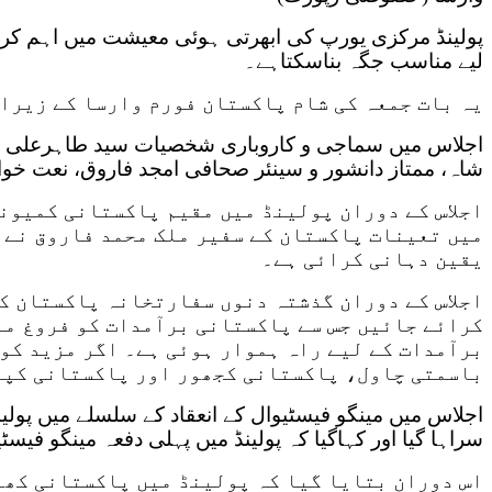
پولینڈ مرکزی یورپ کی ابھرتی ہوئی معیشت میں اہم کردار 
لیے مناسب جگہ بناسکتاہے۔
یہ بات جمعہ کی شام پاکستان فورم وارسا کے زیراہ
اجلاس میں سماجی و کاروباری شخصیات سید طاہرعلی شاہ
شاہ، ممتاز دانشور و سینئر صحافی امجد فاروق، نعت خو
اجلاس کے دوران پولینڈ میں مقیم پاکستانی کمیون
میں تعینات پاکستان کے سفیر ملک محمد فاروق نے 
یقین دہانی کرائی ہے۔
اجلاس کے دوران گذشتہ دنوں سفارتخانہ پاکستان ک
کرائے جائیں جس سے پاکستانی برآمدات کو فروغ مل
برآمدات کے لیے راہ ہموار ہوئی ہے۔ اگر مزید کو
باسمتی چاول، پاکستانی کجھور اور پاکستانی کپڑے
اجلاس میں مینگو فیسٹیوال کے انعقاد کے سلسلے میں پولی
سراہا گیا اور کہاگیا کہ پولینڈ میں پہلی دفعہ مینگو ف
اس دوران بتایا گیا کہ پولینڈ میں پاکستانی کھا