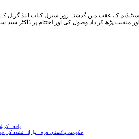
ل سیٹیڈیم کے عقب میں گذشتہ روز سیزل کباب اینڈ گریل کے 
ور منقبت پڑھ کر داد وصول کی اور اختتام پر ڈاکٹر سید 
واقعہ کربل
حکومت پاکستان فرقہ وارانہ تشدد کی فور