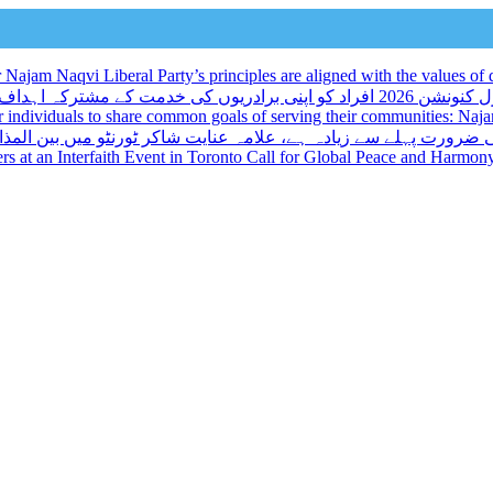
ajam Naqvi Liberal Party’s principles are aligned with the values of d
و اپنی برادریوں کی خدمت کے مشترکہ اہداف کا اشتراک کرنے کا ایک منفرد موقع فراہم کرتا ہے: نجم نقوی
r individuals to share common goals of serving their communities: Na
 ضرورت پہلے سے زیادہ ہے، علامہ عنایت شاکر ٹورنٹو میں بین المذا
kers at an Interfaith Event in Toronto Call for Global Peace and Harmon