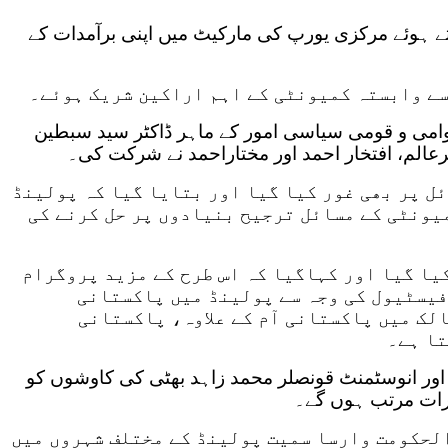
تے ہوئے مرکزی یورپ کی مارکیٹ میں اپنی برآمدات کے
سے وابستہ کمیونٹی کے اہم اراکین شریک ہوئے۔
امی و قومی سیاسی امور کے ماہر ڈاکٹر سید سبطین
الم، افتخار احمد اور مختاراحمد نے شرکت کی۔
ل پر بھی غور کیا گیا اور بتایا گیا کہ پولینڈ
یونٹی کے مسائل ترجیح بنیادوں پر حل کرنے کی
یا گیا اور کہاگیا کہ اس طرح کے مزید پروگرام
 فیسٹیول کی وجہ سے پولینڈ میں پاکستانی
لک میں پاکستانی آم کے علاوہ، پاکستانی
تا ہے۔
ڈ اور انوسٹمنٹ قونصلر محمد زاہد بھٹی کی کاوشوں کو
اثرات مرتب ہوں گے۔
لحکومت وارسا سمیت پولینڈ کے مختلف شہروں میں