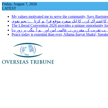
Skip
Friday, August 7, 2026
to
LATEST
content
My values motivated me to serve the community, Says Barrister N
The Liberal Convention 2026 provides a unique opportunity fo
ہب تقریب کے مقررین نے عالمی امن اور ہم آہنگی پر زور دیا
Peace today is essential than ever, Allama Inayat Shakir; Spea