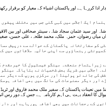
ادا کررہا ہے اور پاکستان اشیاء کے معیار کو برقرار رکھ
تمام ایک اجلاس میں کہی گئی جس میں مختلف پیشوں 
 اور سید عثمان سجاد شاہ، سینئر صحافی اور بین الاقو
اں میاں رضوان، حمزہ ملک، محمد طلحہ، علی حسن، صغیرع
ٹی کو سفارتخانہ پاکستان کے حوالے سے درپیش مسائ
کمیونٹی رہنماؤوں سے اپنی حالیہ ملاقاتوں میں کم
ے زیراہتمام منعقدہ مینگو فیسٹیول کا خیرمقدم ک
ے۔ اجلاس میں شریک بعض شخصیات نے بتایاکہ مینگو
شش کی جائے تو پولینڈ اور مرکزی یورپ کے دیگر مما
 اور دیگر مصنوعات کی مانگ میں بھی اضافہ ہوسک
نڈ میں تعینات پاکستان کے سفیر ملک محمد فاروق اور ٹری
یسٹیوال کا انعقاد بہت ہی اہم کارنامہ ہے جس کے دور رس 
نوں کے رحجانات میں بھی اضافہ ہورہاہے اور دارا