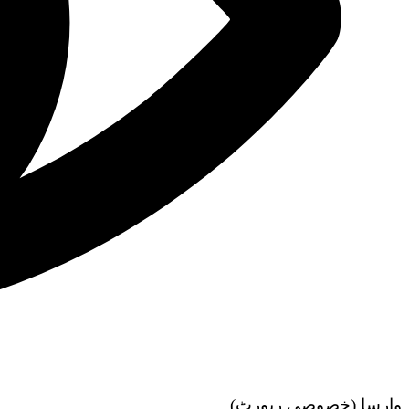
(وارسا (خصوصی رپورٹ