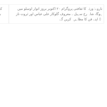
ناروے: ورثہ کا ثقافتی پروگرام ۲۰ اکتوبر بروز اتوار اوسلو میں
کش
ہوگا، شاہ رخ سہیل .. معروف گلوکار علی عباس اور ثروت ناز
س
اپنے فن کا مظاہرہ کریں گے