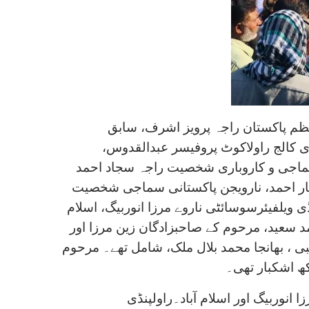
عظم پاکستان راجہ پرویز اشرف، سابق
 کالج راولاکوٹ پروفیسر عبدالقدوس،
سماجی و کاروباری شخصیت راجہ سجاد احمد
ر احمد، نارویجن پاکستانی سماجی شخصیت
ی ویلفیئرسوسائٹی ناروے مرزا انوربیگ، اسلام
د سعید، مرحوم کے صاحبزادگان زین مرزا اور
یبی ، بھانجا محمد بلال ملک، شامل تھے۔
مرحوم
کھ اشکبار تھی۔
 انوربیگ اور اسلام آباد۔راولپنڈی