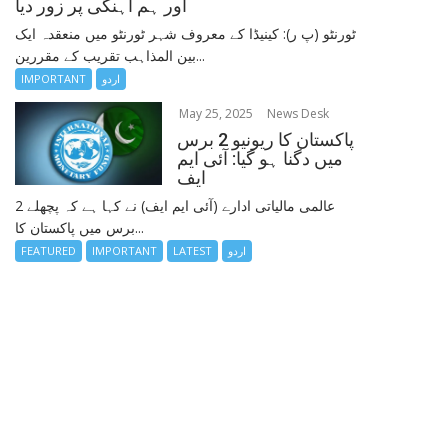
اور ہم آہنگی پر زور دیا
ٹورنٹو (پ ر): کینیڈا کے معروف شہر ٹورنٹو میں منعقدہ ایک
بین المذاہب تقریب کے مقررین...
اردو
IMPORTANT
May 25, 2025
News Desk
پاکستان کا ریونیو 2 برس
میں دگنا ہو گیا: آئی ایم
ایف
عالمی مالیاتی ادارے (آئی ایم ایف) نے کہا ہے کہ پچھلے 2
برس میں پاکستان کا...
اردو
LATEST
IMPORTANT
FEATURED