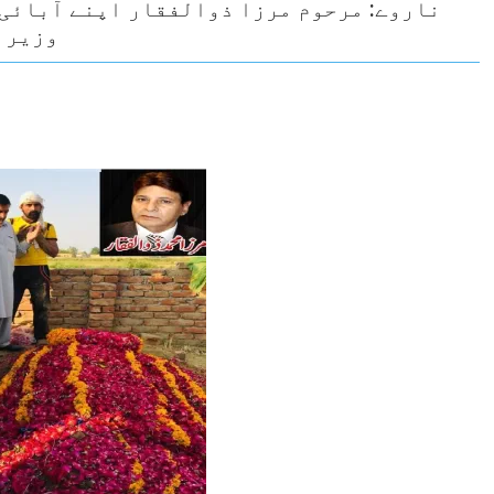
ناروے: مرحوم مرزا ذوالفقار اپنے آبائی
وزیرا