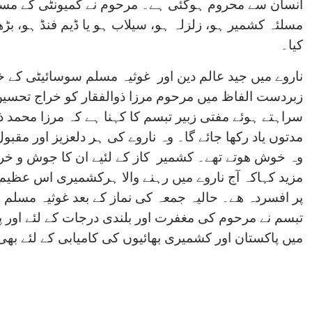
انسان سے محروم ہوگئی ہے۔ مرحوم نے کمیونٹی کے مسا
مسلئہ کشمیر ہو، زلزلہ ہو، سیلاب ہو یا ڈیم فنڈ ہو، ب
کیا۔
ناروے میں جید عالم دین اور غوثیہ مسلم سوسائیٹی کے 
زبردست الفاظ میں مرحوم مرزا ذوالفقار کو خراج تحسی
سراہتے ہوئے مفتی زبیر تبسم کا کہنا ہے کہ مرزا محم
مدتوں یاد رکھا جائے گا۔ وہ ناروے کی ہر دلعزیز اور 
وہ خوش ھوتے تھے۔ کشمیر کاز کے لئیے ان کا جوش و خرو
مزید کہاکہ آج ناروے میں رہنے والا ہرکشمیری اس عظیم
پر افسردہ ھے۔ حالیہ جمعہ کی نماز کے بعد غوثیہ مسلم 
تبسم نے مرحوم کی مغفرت اور بلندی درجات کے لئے اور 
میں پاکستان اور کشمیری بھائیوں کی کامیابی کے لئے بھ