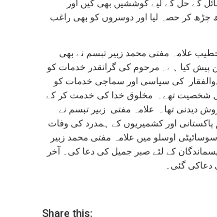
ئل کے حل کے لیے کوششیں بھی کیں اور
ڑھ چڑھ کر حصہ لیا اور دوسروں کو بھی راغب
خطیب علامہ مفتی محمد زبیر تبسم نے بھی
ن پیش کیا ہے۔ مرحوم کی گرانقدر خدمات کو
د ذوالفقار کی سیاسی اور سماجی خدمات کو
مقبول شخصیت تھے۔ مخلوق خدا کی خدمت کر کے
ش دیدنی تھا۔ علامہ مفتی زبیر تبسم نے
 پاکستانی اور کشمیریوں کے ہمدرد کی وفات
سوسائیٹی اوسلو میں علامہ مفتی محمد زبیر
پسماندگان کے لئے صبر جمیل کی دعا کی۔ آخر
ی دعاکی گئی۔
Share this: