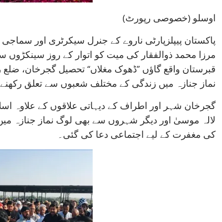
اوسلو (خصوصی رپورٹ)
پاکستان پیپلزپارٹی ناروے کے جنرل سیکرٹری اور سماجی 
مرزا محمد ذوالفقار کی میت کو اتوار کے روز سینکڑوں س
قبرستان واقع گاؤں ’’ڈھوک مغلاں‘‘ تحصیل گجرخان، ضلع 
نماز جنازہ میں زندگی کے مختلف شعبوں سے تعلق رکھنے 
گجرخان شہر اور اطراف کے دیہاتی علاقوں کے علاوہ اسلام 
لالہ موسیٰ اور دیگر شہروں سے بھی لوگ نماز جنازہ میں
کی مغفرت کے لیے اجتماعی دعا کی گئی۔