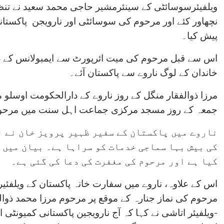
ویلفیئرسوسائٹی کے سینئرمشیر حاجی محمد سعید نے تن
نچھاور کئے اور مرحوم کی سوسائٹی اور نارویجن پاکستان
پیش کیا۔
اس سے قبل مرحوم کی میت ائرپورٹ سے ایمبولانس کے ذر
خاندان کے لوگ ناروے سے پاکستان آئے۔
مرزا ذوالفقار منگل کے روز ناروے کے دارالحکومت اوسلو 
جمعہ کے روز مسجد مرکزی جماعت اہل سنت میں مرحوم 
ناروے میں پاکستان کے سفیر ظہیر پرویز خان نے 
کی بیش بہا سماجی خدمات کو سراہا ہے۔ بیان میں 
کیا ہے اور مرحوم کی مغفرت کی دعا کی گئی ہے۔
اس کے علاوہ، ناروے میں سفارت خانہ پاکستان کے ویلفئی
مرحوم کی نماز جنارہ کے موقع پر مرحوم مرزا محمد ذوا
-ویلفیئر اتاشی نے کہا کہ آج نارویجین پاکستانی کمی