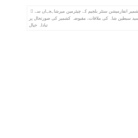
Post
میر انفارمیشن سنٹر بلجیم کے چیئرمین میرشاہجہاں سے
navigation
ید سبطین شاہ کی ملاقات، مقبوضہ کشمیر کی صورتحال پر
تبادلہ خیال