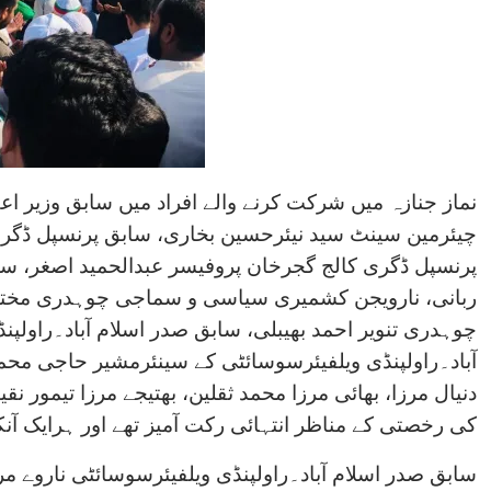
نماز جنازہ میں شرکت کرنے والے افراد میں سابق وزیر ا
چیئرمین سینٹ سید نیئرحسین بخاری، سابق پرنسپل ڈگری
پرنسپل ڈگری کالج گجرخان پروفیسر عبدالحمید اصغر، 
ربانی، نارویجن کشمیری سیاسی و سماجی چوہدری مختا
چوہدری تنویر احمد بھیبلی، سابق صدر اسلام آباد۔راولپنڈ
آباد۔راولپنڈی ویلفیئرسوسائٹی کے سینئرمشیر حاجی محم
دنیال مرزا، بھائی مرزا محمد ثقلین، بھتیجے مرزا تیمور نق
کی رخصتی کے مناظر انتہائی رکت آمیز تھے اور ہرایک آن
سابق صدر اسلام آباد۔راولپنڈی ویلفیئرسوسائٹی ناروے مرزا