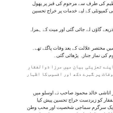
ظیم کی طرف سے مرحوم کی قبر پر پھول
ی کمیونٹی کے لیے خدمات پر خراج تحسین
یعے گاؤں لے جائی گئی اور میت کے ہمراہ
میں مختصر علالت کے بعد وفات پاگئے تھے۔
کی نماز جنازہ پڑھائی گئی۔
اپنے تعزیتی بیان میں مرزا ذوالفقار
وفات پر گہرے دکھ اور افسوس کا اظہار
ر اتاشی خالد محمود صاحب نے اوسلو میں
لفقار کو زبردست خراج تحسین پیش کیا
ونٹی ایک سرگرم سماجی شخصیت اور محب وطن