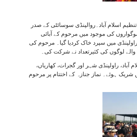
تنظیم اسلام آباد۔روالپنڈی سوسائٹی کے صدر
وگواروں کی موجود میں مرحوم کے آبائی
راولپنڈی میں سپرد خاک کردیا گیا۔ مرحوم کی
والے لوگوں کی کثیرتعداد نے شرکت کی۔
آباد، راولپنڈی شہر اور گجرات، کھاریاں،
 شریک ہوئے۔ نماز جنازہ کے اختتام پر مرحوم