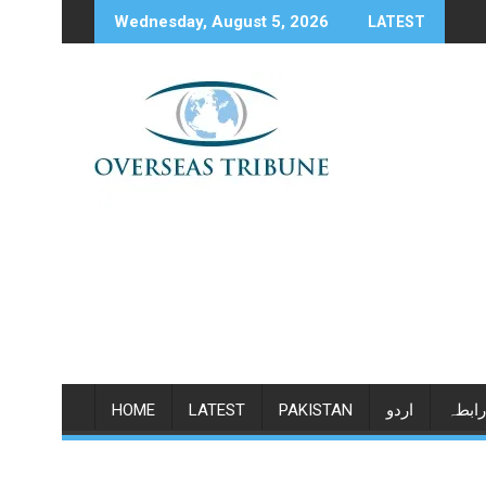
Skip
Wednesday, August 5, 2026
LATEST
to
content
رابطہ
اردو
PAKISTAN
LATEST
HOME