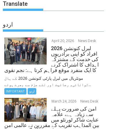
Translate
اردو
April 20, 2026
News Desk
لبرل کنونشن 2026
افراد کو اپنی برادریوں
کی خدمت کے مشترکہ
اہداف کا اشتراک کرنے
کا ایک منفرد موقع فراہم کرتا ہے: نجم نقوی
مونٹریال میں لبرل پارٹی کنونشن 2026 کے ہال
توانائی، رجائیت اور نئے عزم سے بھرے ہوئے...
اردو
IMPORTANT
March 24, 2026
News Desk
امن کی ضرورت پہلے
سے زیادہ ہے، علامہ
عنایت شاکر ٹورنٹو میں
بین المذاہب تقریب کے مقررین نے عالمی امن