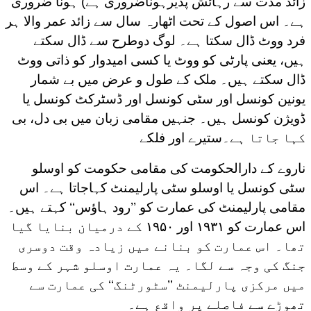
زائد مدت سے رہائش پذیرہوناضروری ہے) ہونا ضروری
ہے۔ اس اصول کے تحت اٹھارہ سال سے زائد عمر والا ہر
فرد ووٹ ڈال سکتا ہے۔ لوگ دوطرح سے ڈال سکتے
ہیں، یعنی پارٹی کو ووٹ یا کسی امیدوار کو ذاتی ووٹ
ڈال سکتے ہیں۔ ملک کے طول و عرض میں بے شمار
یونین کونسل اور سٹی کونسل اور ڈسٹرکٹ کونسل یا
ڈویژن کونسل ہیں۔ جنہیں مقامی زبان میں بی دل، بی
کہا جاتا ہے۔
ستیرے اور فلکے
ناروے کے دارالحکومت کی مقامی حکومت کو اوسلو
سٹی کونسل یا اوسلو سٹی پارلیمنٹ کہاجاتا ہے۔ اس
مقامی پارلیمنٹ کی عمارت کو ’’رود ہاؤس‘‘ کہتے ہیں۔
اس عمارت کو ۱۹۳۱ اور ۱۹۵۰ کے درمیان بنایا گیا
تھا۔ اس عمارت کو بنانے میں زیادہ وقت دوسری
جنگ کی وجہ سے لگا۔ یہ عمارت اوسلو شہر کے وسط
میں مرکزی پارلیمنٹ ’’سٹورٹنگ‘‘ کی عمارت سے
تھوڑے سے فاصلے پر واقع ہے۔