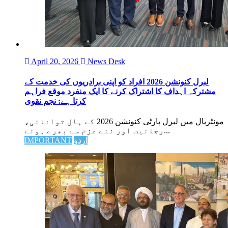
April 20, 2026
News Desk
لبرل کنونشن 2026 افراد کو اپنی برادریوں کی خدمت کے
مشترکہ اہداف کا اشتراک کرنے کا ایک منفرد موقع فراہم
کرتا ہے: نجم نقوی
مونٹریال میں لبرل پارٹی کنونشن 2026 کے ہال توانائی،
رجائیت اور نئے عزم سے بھرے ہوئے...
اردو
IMPORTANT