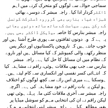
سماجی حوالے سے لوگوں کو متحرک کرنے میں اہم
ڈاکٹر
کردار ادا کیا۔ راجہ مبشر کے دوسرے بھائی
شہزاد ضیاء بنارس بھی گرورود ڈسٹرکٹ کونسل
کے رکن ہیں۔ سیاست کے ساتھ ساتھ دونوں بھائی
راجہ مبشر بنارس کا خاصہ
میڈیکل ڈاکٹر بھی ہیں۔
یہ ہے کہ وہ دونوں ثقافتوں سے پوری طرح آشنا ہیں اور
خوب جانتے ہیں کہ نارویجن پاکستانیوں اور دیگر پس
منظر رکھنے والی کمیونٹیز کے کیا مسائل ہیں اور ناروے
کے نظام میں ان مسائل کا حل کیا ہے۔ راجہ مبشر
بنارس سے جب بھی ملاقات ہوئی، راقم نے مشاہدہ کیا
کہ انتہائی کسر نفسی اور انکساری سے کام لیتے ہیں۔
ہوسکتا ہے، میری اس رائے سے کچھ لوگوں کو اختلاف
ہو لیکن یہ بات راقم نے خود مشاہدہ کی ہے۔ اگرچہ
راجہ مبشر سے آخری ملاقات کئی ماہ پہلے ہوئی تھی
لیکن راقم نے ان کی انتخابی مہم کو سوشل میڈیا پر
بغور مطالعہ کیا ہے۔ راجہ مبشر اپنی انتخابی مہم کے