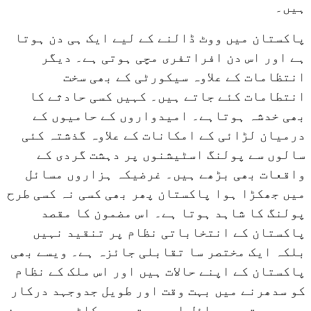
ہیں۔
پاکستان میں ووٹ ڈالنے کے لیے ایک ہی دن ہوتا
ہے اور اس دن افراتفری مچی ہوتی ہے۔ دیگر
انتظامات کے علاوہ سیکورٹی کے بھی سخت
انتطامات کئے جاتے ہیں۔ کہیں کسی حادثے کا
بھی خدشہ ہوتاہے۔ امیدواروں کے حامیوں کے
درمیان لڑائی کے امکانات کے علاوہ گذشتہ کئی
سالوں سے پولنگ اسٹیشنوں پر دہشت گردی کے
واقعات بھی بڑھے ہیں۔ غرضیکہ ہزاروں مسائل
میں جھکڑا ہوا پاکستان پھر بھی کسی نہ کسی طرح
پولنگ کا شاہد ہوتا ہے۔ اس مضمون کا مقصد
پاکستان کے انتخاباتی نظام پر تنقید نہیں
بلکہ ایک مختصر سا تقابلی جائزہ ہے۔ ویسے بھی
پاکستان کے اپنے حالات ہیں اور اس ملک کے نظام
کو سدھرنے میں بہت وقت اور طویل جدوجہد درکار
ہیں۔ بہت سے مسائل اور بہت سی روکاٹیں ہیں۔ جن