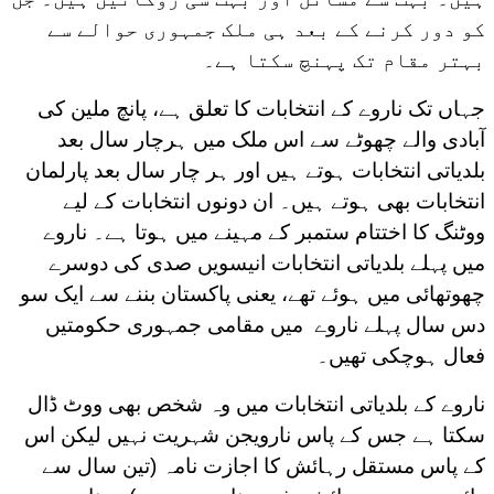
کو دور کرنے کے بعد ہی ملک جمہوری حوالے سے
بہتر مقام تک پہنچ سکتا ہے۔
جہاں تک ناروے کے انتخابات کا تعلق ہے، پانچ ملین کی
آبادی والے چھوٹے سے اس ملک میں ہرچار سال بعد
بلدیاتی انتخابات ہوتے ہیں اور ہر چار سال بعد پارلمان
انتخابات بھی ہوتے ہیں۔ ان دونوں انتخابات کے لیے
ووٹنگ کا اختتام ستمبر کے مہینے میں ہوتا ہے۔ ناروے
میں پہلے بلدیاتی انتخابات انیسویں صدی کی دوسرے
چھوتھائی میں ہوئے تھے، یعنی پاکستان بننے سے ایک سو
دس سال پہلے ناروے میں مقامی جمہوری حکومتیں
فعال ہوچکی تھیں۔
ناروے کے بلدیاتی انتخابات میں وہ شخص بھی ووٹ ڈال
سکتا ہے جس کے پاس نارویجن شہریت نہیں لیکن اس
کے پاس مستقل رہائش کا اجازت نامہ (تین سال سے