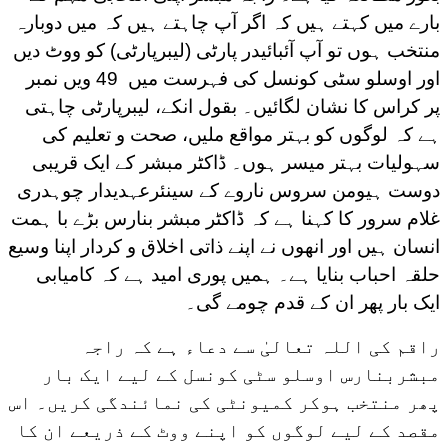
بارے میں کہتے ہیں کہ اگر آپ چاہتے ہیں کہ میں دوبارہ
منتخب ہوں تو آپ آئبائیدر پارٹی (لیبرپارٹی) کو ووٹ دیں
اور اوسلو سٹی کونسل کی فہرست میں 49 ویں نمبر
پر کراس کا نشان لگائیں۔ بقول انکے، لیبرپارٹی چاہتی
ہے کہ لوگوں کو بہتر مواقع ملیں، صحت و تعلیم کی
سہولیات بہتر میسر ہوں۔ ڈاکٹر مبشر کے ایک قریبی
دوست ہیومن سروس ناروے کے سینئرعہدیدار چوہدری
غلام سرور کا کہنا ہے کہ ڈاکٹر مبشر بنارس بڑے با ہمت
انسان ہیں اور انھوں نے اپنے ذاتی اخلاق و کردار اپنا وسیع
حلقہ احباب بنایا ہے۔ ہمیں پوری امید ہے کہ کامیابی
ایک بار پھر ان کے قدم چومے گی۔
راقم کی اللہ تعالیٰ سے دعاء ہے کہ راجہ
مبشربنارس اوسلو سٹی کونسل کے لیے ایک بار
پھر منتخب ہوکر کمیونٹی کی نمائندگی کریں۔ اس
مقصد کے لیے لوگوں کو اپنے ووٹ کے ذریعے ان کا