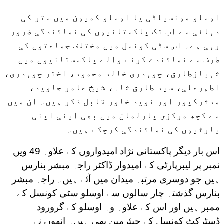
اوسلو مونسپلٹی یا اوسلو کمیون میں ستر کی
دہائی سے اب تک پاکستانیوں کی نمائندگی ضرور
رہی ہے۔ اس سٹی کونسل میں مختلف جماعتوں کی
طرف سے نمائندے کرنے والے پاکسستانیوں میں
شہبازطارق، چوہدری خالد محمود، اختر چوہدری،
اطہرعلی، سید طارق شاہ، شیخ عامر جاوید،
مدثرکپور اور نوید خاور قابل ذکر ہیں۔ ان میں
سے کچھ مرکزی پارلمان میں بھی اپنی اپنی
پارٹیوں کی نمائندگی کرچکے ہیں۔
اس بار دیگر پاکستانی نژاد امیدواروں کے علاوہ 49 ویں
نمبر پر لیبرپارٹی کے امیدوار ڈاکٹر راجہ مبشر بنارس
ہیں جو دوسری مرتبہ میدان میں آئے ہیں۔ راجہ مبشر
بنارس گذشتہ چار سالوں سے اوسلو سٹی کونسل کے
ممبر ہیں اور اس کے علاوہ وہ اوسلو کے گرورود
ڈسٹرکٹ کونسل کے چیئرمین بھی ہیں۔ انھوں نے