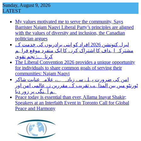
Skip
Sunday, August 9, 2026
to
LATEST
content
My values motivated me to serve the community, Says
Barrister Najam Naqvi Liberal Party’s principles are aligned
with the values of diversity and inclusion, the Canadian
politician argues
لبرل کنونشن 2026 افراد کو اپنی برادریوں کی خدمت کے
مشترکہ اہداف کا اشتراک کرنے کا ایک منفرد موقع فراہم
کرتا ہے: نجم نقوی
The Liberal Convention 2026 provides a unique opportunity
for individuals to share common goals of serving their
communities: Najam Naqvi
امن کی ضرورت پہلے سے زیادہ ہے، علامہ عنایت شاکر
ٹورنٹو میں بین المذاہب تقریب کے مقررین نے عالمی امن اور
ہم آہنگی پر زور دیا
Peace today is essential than ever, Allama Inayat Shakir;
Speakers at an Interfaith Event in Toronto Call for Global
Peace and Harmony