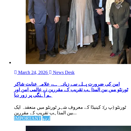
March 24, 2026
News Desk
امن کی ضرورت پہلے سے زیادہ ہے، علامہ عنایت شاکر
ٹورنٹو میں بین المذاہب تقریب کے مقررین نے عالمی امن اور
ہم آہنگی پر زور دیا
ٹورنٹو (پ ر): کینیڈا کے معروف شہر ٹورنٹو میں منعقدہ ایک
بین المذاہب تقریب کے مقررین...
اردو
IMPORTANT