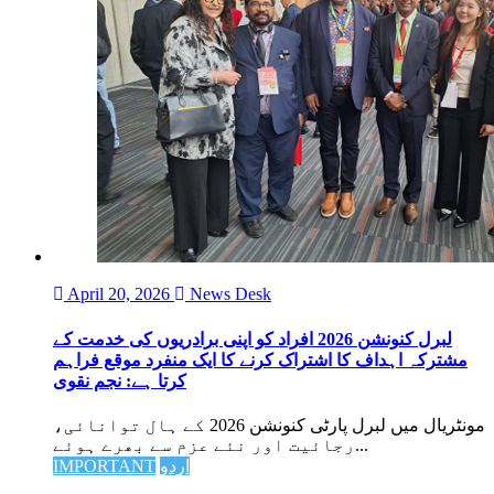
April 20, 2026
News Desk
لبرل کنونشن 2026 افراد کو اپنی برادریوں کی خدمت کے
مشترکہ اہداف کا اشتراک کرنے کا ایک منفرد موقع فراہم
کرتا ہے: نجم نقوی
مونٹریال میں لبرل پارٹی کنونشن 2026 کے ہال توانائی،
رجائیت اور نئے عزم سے بھرے ہوئے...
اردو
IMPORTANT