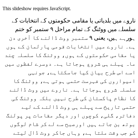
This slideshow requires JavaScript.
ناروے میں بلدیاتی یا مقامی حکومتوں کے انتخابات کے
سلسلے میں ووٹنگ کے تمام مراحل ۹ ستمبر کو ختم
ہورہے ہیں، یعنی ۹ ستمبر ووٹ ڈالنے کا آخری دن
ہے۔ ناروے میں انتخابات قومی پارلمان کے ہوں
یا مقامی حکومتوں کے ہوں، ووٹنگ کا سلسلہ چند
ماہ پہلے ہی شروع ہوجاتا ہے۔ دوسرے لفظوں میں
اسے اس طرح بیان کیا جاسکتاہے، جونہی
امیواروں کی فہرست حتمی ہوتی ہے، ووٹنگ کا
سلسلہ شروع ہوجاتا ہے۔ ناروے میں ووٹ ڈالنے
کا نظام پاکستان کی طرح نہیں بلکہ ووٹنگ کی
حتمی تاریخ سے پہلے ہی ووٹ ڈالنے کے لیے
دفاتر، گلی، کوچوں اور دیگر مقامات پر پولنگ
بوتھ بن جاتے ہیں اورصبح سے لے کر شام لوگوں
کو جب وقت ملتا ہے، وہاں جاکر ووٹ ڈال لیتے