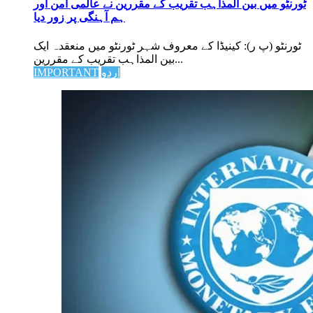
ٹورنٹو میں بین المذاہب تقریب کے مقررین نے عالمی امن اور
ہم آہنگی پر زور دیا
ٹورنٹو (پ ر): کینیڈا کے معروف شہر ٹورنٹو میں منعقدہ ایک
بین المذاہب تقریب کے مقررین...
اردو
IMPORTANT