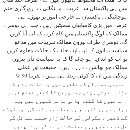
میں ہی پاکستان سے غربت ، مہنگائی ، بےروزگاری ختم
ہوجائیگی ، پاکستان نے خارجی امور پر تھوڑے ہی
عرصے میں بڑی کامیابیاں سمیٹیں ہیں ، جلد ہی دوسرے
ممالک کے لوگ پاکستان میں کام کرنے کے لیے آیا کریں
گے، دوسری طرف بیرون ممالک تقریبات میں مدعو
سیاست دانوں کے اپنے اپنے حلقے کے حالات معلوم کریں
تو آپ کو اندازہ ہو جائے گا کہ یہ سیاست دان بیرون
ممالک جو بھاشن دے رہے ہیں ، حقیقت اور عملی
زندگی میں ان کا کوئی ربط ہی نہیں ، تقریبا 90 %
اسمبلی ممبران کے حلقوں میں یہ حالت ہے ، کہ
سڑکیں ٹوٹی ہوئی ، سیوریج کا کوئی نظام نہیں
، نالیوں کا گندہ پانی باہر گلیوں میں بہہ
رہا ہے ، ہر گاوں ، ہر محلے میں گندگی اور کوڑے
کے ڈھیر ، سکولوں کی حالٹ زار جیسے مسائل کو
حل کرنے میں یہی سیاست دان نا کوئی دلچسپی