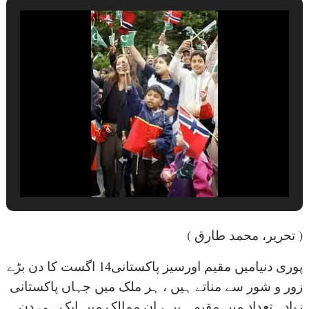
( تحریر، محمد طارق )
پوری دنیامیں مقیم اورسیز پاکستانی14 اگست کا دن بڑے
زور و شور سے مناتے ہیں ، ہر ملک میں جہاں پاکستانی
زیادہ تعداد میں مقیم ہیں ، ان ممالک میں ایک ہی دن