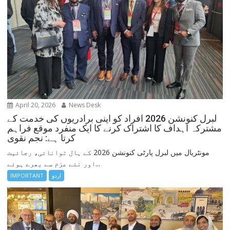
April 20, 2026
News Desk
لبرل کنونشن 2026 افراد کو اپنی برادریوں کی خدمت کے
مشترکہ اہداف کا اشتراک کرنے کا ایک منفرد موقع فراہم
کرتا ہے: نجم نقوی
مونٹریال میں لبرل پارٹی کنونشن 2026 کے ہال توانائی، رجائیت
اور نئے عزم سے بھرے ہوئے...
اردو
IMPORTANT