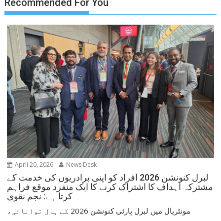
Recommended For You
April 20, 2026
News Desk
لبرل کنونشن 2026 افراد کو اپنی برادریوں کی خدمت کے
مشترکہ اہداف کا اشتراک کرنے کا ایک منفرد موقع فراہم
کرتا ہے: نجم نقوی
مونٹریال میں لبرل پارٹی کنونشن 2026 کے ہال توانائی،