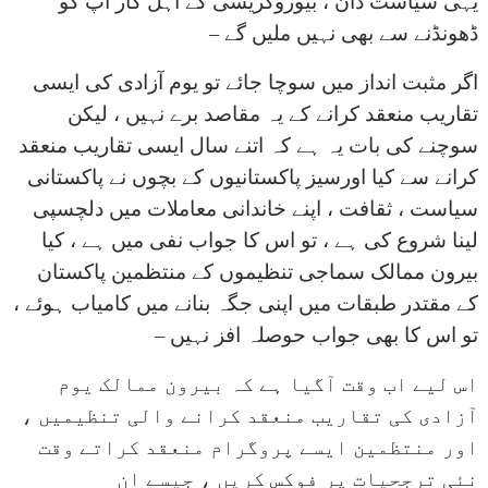
یہی سیاست دان ، بیوروکریسی کے اہل کار آپ کو
ڈھونڈنے سے بھی نہیں ملیں گے –
اگر مثبت انداز میں سوچا جائے تو یوم آزادی کی ایسی
تقاریب منعقد کرانے کے یہ مقاصد برے نہیں ، لیکن
سوچنے کی بات یہ ہے کہ اتنے سال ایسی تقاریب منعقد
کرانے سے کیا اورسیز پاکستانیوں کے بچوں نے پاکستانی
سیاست ، ثقافت ، اپنے خاندانی معاملات میں دلچسپی
لینا شروع کی ہے ، تو اس کا جواب نفی میں ہے ، کیا
بیرون ممالک سماجی تنظیموں کے منتظمین پاکستان
کے مقتدر طبقات میں اپنی جگہ بنانے میں کامیاب ہوئے ،
تو اس کا بھی جواب حوصلہ افز نہیں –
اس لیے اب وقت آگیا ہے کہ بیرون ممالک یوم
آزادی کی تقاریب منعقد کرانے والی تنظیمیں ،
اور منتظمین ایسے پروگرام منعقد کراتے وقت
نئی ترجحیات پر فوکس کریں ، جیسے ان