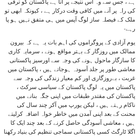
ہے ، جس سے وہ اس نتیجے پر آتا ہے پاکستان کو ترقی
کی راہ پر آنے میں کافی وقت درکار ہے ، کیونکہ ابھی تو
ملک کے فیصلہ ساز لوگ آپس میں ہی متفق نہیں ہو پا
رہے-
یوم آزادی کے پروگراموں کی اہم بات یہ ہے کہ بیرون
ممالک میں روزگار کے بہتر مواقع ہونے ، سرمایہ کاری
کا سازگار ماحول ہونے کی وجہ سے اورسیز پاکستانی
معاشی طور پر جلد آسودہ ہوجاتے ہیں ، پاکستان میں
غربت ، بےروزگاری اور کم معیار زندگی کی وجہ سے
پاکستان میں یہ لوگ پاکستان کے سیاسی سرکٹ ،
پاکستان کی مقتدر طبقات میں اپنی جگہ بنانے میں
ناکام رہتے ہیں ، لیکن یورپ میں آکر چند سال کی
محنت کے بعد اپنی آمدن میں خاطر خواہ اضافہ کرلیتے
ہیں ، معاشی آسودگی حاصل کرنے کے بعد چند ایک کا
اگلا ٹارگٹ کسی پاکستانی سماجی تنظیم کی بنیاد رکھنا