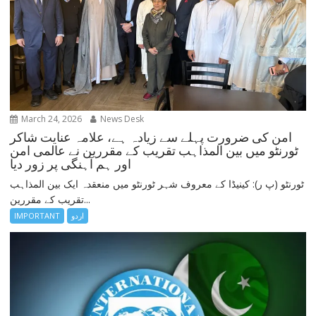
March 24, 2026
News Desk
امن کی ضرورت پہلے سے زیادہ ہے، علامہ عنایت شاکر
ٹورنٹو میں بین المذاہب تقریب کے مقررین نے عالمی امن
اور ہم آہنگی پر زور دیا
ٹورنٹو (پ ر): کینیڈا کے معروف شہر ٹورنٹو میں منعقدہ ایک بین المذاہب
تقریب کے مقررین...
اردو
IMPORTANT