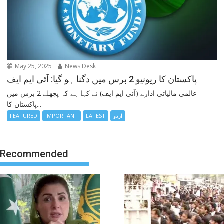
May 25, 2025
News Desk
پاکستان کا ریونیو 2 برس میں دگنا ہو گیا: آئی ایم ایف
عالمی مالیاتی ادارے (آئی ایم ایف) نے کہا ہے کہ پچھلے 2 برس میں
پاکستان کا...
اردو
LATEST
IMPORTANT
FEATURED
Recommended