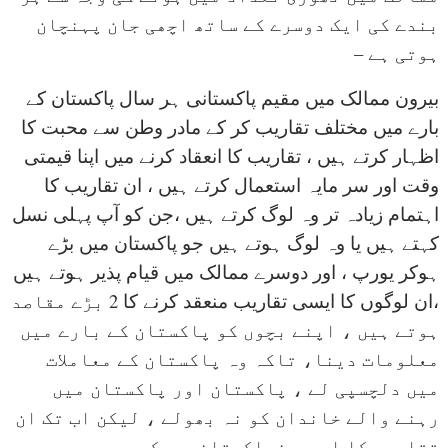
بندے کی ایک دوسرے کے ساتھ اچھی جان پہنچان
ہوتی ہے –
بیرون ممالک میں مقیم پاکستانی ہر سال پاکستان کے
بارے میں مختلف تقاریب کر کے مادر وطن سے محبت کا
اظہار کرتے ہیں ، تقاریب کا انعقاد کرنے میں اپنا قیمتی
وقت اور سر مایہ استعمال کرتے ہیں ، ان تقاریب کا
اہتمام زیادہ تر وہ لوگ کرتے ہیں ،جن کو آپ پہلی نسل
کہتے ہیں یا وہ لوگ ہوتے ہیں جو پاکستان میں بڑے
ہوکر یورپ ، اور دوسرے ممالک میں قیام پذیر ہوتے ہیں
،ان لوگوں کا ایسی تقاریب منعقد کرنے کا 2 بڑے مقاصد
ہوتے ہیں ، اپنے بچوں کو پاکستان کے بارے میں
معلومات دینا، تاکہ وہ پاکستان کے معاملات
میں دلچسپی لے ، پاکستان اور پاکستان میں
رہنے والے خاندان کو نہ بھولے ، لیکن اب تک ان
تقاریب کا اورسیزپاکستانیوں کے یورپ میں