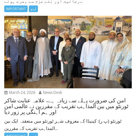
رجائیت اور نئے عزم سے بھرے ہوئے...
اردو
IMPORTANT
March 24, 2026
News Desk
امن کی ضرورت پہلے سے زیادہ ہے، علامہ عنایت شاکر
ٹورنٹو میں بین المذاہب تقریب کے مقررین نے عالمی امن
اور ہم آہنگی پر زور دیا
ٹورنٹو (پ ر): کینیڈا کے معروف شہر ٹورنٹو میں منعقدہ ایک بین
المذاہب تقریب کے مقررین...
اردو
IMPORTANT