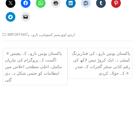
,
,
,
اردو
اوورسیز کمیونٹی
ناروے
IMPORTANT
Post
پاکستان یونین ناروے کی فنڈریزنگ
پاکستان یونین ناروے کے پچیس
navigation
کمیٹی نے ایک کروڑ تیس لاکھ کی
اگست کے پروگرام کی تیاریاں
رقم کڈنی سنٹر گجرات کے صدر
مکمل، اعلیٰ سطحی اجلاس میں
کے حوالے کردی
انتظامات کو حتمی شکل دے دی
گئی