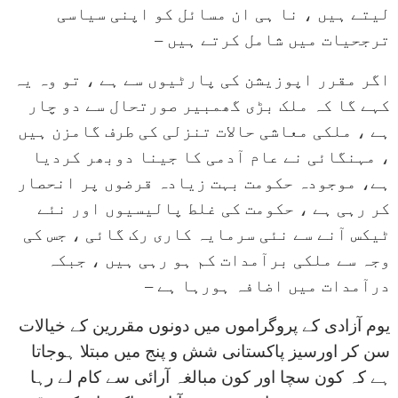
لیتے ہیں ، نا ہی ان مسائل کو اپنی سیاسی
ترجحیات میں شامل کرتے ہیں –
اگر مقرر اپوزیشن کی پارٹیوں سے ہے ، تو وہ یہ
کہے گا کہ ملک بڑی گھمبیر صورتحال سے دو چار
ہے ، ملکی معاشی حالات تنزلی کی طرف گامزن ہیں
، مہنگائی نے عام آدمی کا جینا دوبھر کردیا
ہے، موجودہ حکومت بہت زیادہ قرضوں پر انحصار
کر رہی ہے ، حکومت کی غلط پالیسیوں اور نئے
ٹیکس آنے سے نئی سرمایہ کاری رک گائی ، جس کی
وجہ سے ملکی برآمدات کم ہو رہی ہیں ، جبکہ
درآمدات میں اضافہ ہورہا ہے –
یوم آزادی کے پروگراموں میں دونوں مقررین کے خیالات
سن کر اورسیز پاکستانی شش و پنج میں مبتلا ہوجاتا
ہے کہ کون سچا اور کون مبالغہ آرائی سے کام لے رہا