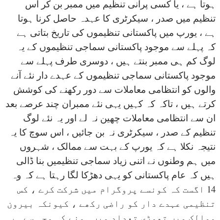
ہوتا ہے ، یا کسی پرانی تنظیم میں ممبر بن کر اس
تنظیم میں صدر ، سیکرٹری کا عہدہ حاصل کرنا ہوتا
ہے ، یورپ میں پاکستانی تنظیموں کی تاریخ بتاتی ہے
کہ پہلے سے موجود پاکستانی سماجی تنظیموں کے یہ
لوگ کم ہی ممبر بنتے ہیں ، دوسری طرف پہلے سے
موجود پاکستانی سماجی تنظیموں کے عہدے دار نئے آنے
والوں کو انتظامی معاملات سے دور رکھنے کی کوشش
کرتے ہیں ، تاکہ کہ کہیں یہی نئے ممبران چند عرصے بعد
ان سے انتظامی معاملات چھین نہ لے اور یہ نئے لوگ
تنظیم کے صدر ، سیکرٹری نہ بن جائیں ، اس سوچ کا یہ
نتیجہ نکلا ہے کہ یورپ کے بہت سے ممالک ، شہروں
میں ہم وطنوں نے اتنی زیاد سماجی تنظیمیں بنا ڈالی
ہیں کہ عام پاکستانی کو یہی دھڑکا لگا رہتا ہے کہ وہ
14 اگست کہ کونسے پروگرام میں شرکت کرے ، کس
تنظیمی عہدے دار کو راضی رکھے ، کیونکہ بیرون
ممالک میں تھوڑی تعداد میں ہونے کی وجہ سے ہر