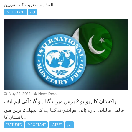
المذاہب تقریب کے مقررین...
اردو
IMPORTANT
May 25, 2025
News Desk
پاکستان کا ریونیو 2 برس میں دگنا ہو گیا: آئی ایم ایف
عالمی مالیاتی ادارے (آئی ایم ایف) نے کہا ہے کہ پچھلے 2 برس میں
پاکستان کا...
اردو
LATEST
IMPORTANT
FEATURED