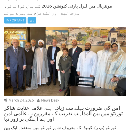
مونٹریال میں لبرل پارٹی کنونشن 2026 کے ہال توانائی،
رجائیت اور نئے عزم سے بھرے ہوئے...
اردو
IMPORTANT
March 24, 2026
News Desk
امن کی ضرورت پہلے سے زیادہ ہے، علامہ عنایت شاکر
ٹورنٹو میں بین المذاہب تقریب کے مقررین نے عالمی امن
اور ہم آہنگی پر زور دیا
ٹورنٹو (پ ر): کینیڈا کے معروف شہر ٹورنٹو میں منعقدہ ایک بین