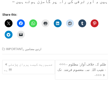
ہیں ، اور ترقی کی راہ پر گامزن ہوتے ہیں –
Share this:
,
,
اردو
مضامین
IMPORTANT
Post
<<<-- ظلم کے خلاف آواز: مظلوم
جمہوریت کیسے پروان چڑھتی
navigation
نقیب اللہ سے معصوم فرشتہ تک -
ہے !!!!
->>>