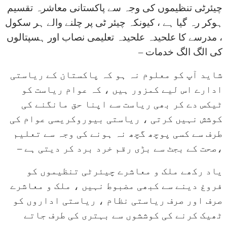
چیئرٹی تنظیموں کی وجہ سے پاکستانی معاشرہ تقسیم
ہوکر رہ گیا ہے ، کیونکہ چیئر ٹی پر چلنے والے ہر سکول
، مدرسے کا علحیدہ علحیدہ تعلیمی نصاب اور ہسپتالوں
کی الگ الگ خدمات –
شاید آپ کو معلوم نہ ہو کہ پاکستان کے ریاستی
ادارے اس لیے کمزور ہیں ، کہ عوام ریاست کو
ٹیکس دے کر بھی ریاست سے اپنا حق مانگنے کی
کوشش نہیں کرتی ، ریاستی بیوروکریسی عوام کی
طرف سے کسی پوچھ گچھ نہ ہونے کی وجہ سے تعلیم
،صحت کے بجٹ سے بڑی رقم خرد برد کر دیتی ہے –
یاد رکھے ملک و معاشرے چیئرٹی تنظیموں کو
فروغ دینے سے کبھی مضبوط نہیں ، ملک و معاشرے
صرف اور صرف ریاستی نظام ، ریاستی اداروں کو
ٹھیک کرنے کی کوششوں سے بہتری کی طرف جاتے