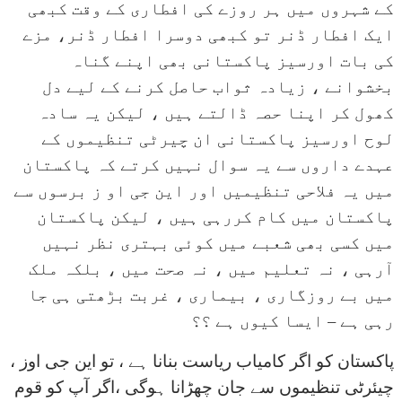
کے شہروں میں ہر روزے کی افطاری کے وقت کبھی
ایک افطار ڈنر تو کبھی دوسرا افطار ڈنر، مزے
کی بات اورسیز پاکستانی بھی اپنے گناہ
بخشوانے ، زیادہ ثواب حاصل کرنے کے لیے دل
کھول کر اپنا حصہ ڈالتے ہیں ، لیکن یہ سادہ
لوح اورسیز پاکستانی ان چیرٹی تنظیموں کے
عہدے داروں سے یہ سوال نہیں کرتے کہ پاکستان
میں یہ فلاحی تنظیمیں اور این جی او ز برسوں سے
پاکستان میں کام کررہی ہیں ، لیکن پاکستان
میں کسی بھی شعبے میں کوئی بہتری نظر نہیں
آرہی ، نہ تعلیم میں ، نہ صحت میں ، بلکہ ملک
میں بے روزگاری ، بیماری ، غربت بڑھتی ہی جا
رہی ہے – ایسا کیوں ہے ؟؟
پاکستان کو اگر کامیاب ریاست بنانا ہے ، تو این جی اوز ،
چیئرٹی تنظیموں سے جان چھڑانا ہوگی ،اگر آپ کو قوم