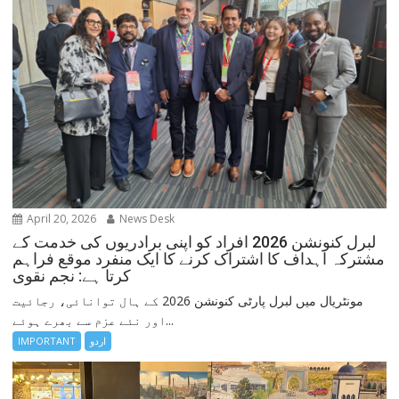
April 20, 2026
News Desk
لبرل کنونشن 2026 افراد کو اپنی برادریوں کی خدمت کے
مشترکہ اہداف کا اشتراک کرنے کا ایک منفرد موقع فراہم
کرتا ہے: نجم نقوی
مونٹریال میں لبرل پارٹی کنونشن 2026 کے ہال توانائی، رجائیت
اور نئے عزم سے بھرے ہوئے...
اردو
IMPORTANT