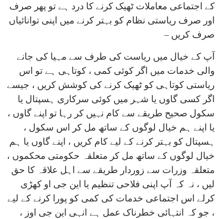
کے اجتماعی معاملات ٹھیک کرنے کا درد ہے تو پھر صرف
اور صرف ریاستی نظام کو بہتر کرنے میں اپنی توانائیاں
صرف کریں –
آپ کے خیال میں ریاست کی طرف سے مہیا کی جانے
والی خدمات میں اگر کوئی کمی ، کوتاہی ہے تو اس
ریاستی کوتاہی کو ٹھیک کرنے کی کوشش کریں ، جیسے
اگر کسی گاوں یا شہر میں کوئی سرکاری ہسپتال یا
سکول صحیح طریقے سے کام نہیں کر رہا تو اپنے گاوں ،
یا اپنے ہم خیال لوگوں کے ساتھ مل کر اس سکول ،
ہسپتال کو بہتر کرنے کے لیے کام کریں ، اپنے گاوں یا ہم
خیال لوگوں کے ساتھ مل کر متعلقہ حکومتی محکموں ،
متعلقہ وزرات سے زوردار طریقے سے اہل علاقہ کا حق
لیں ، نہ کہ آپ اپنی فلاحی تنظیم یا این جی او کھڑی
کرلے اس اجتماعی خدمات کی کمی کو پورا کرنے کے لیے
، جو کہ انتہائی خطرناک عمل ہے انہی این جی اوز ،