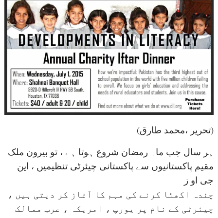
(تحریر ،محمد طارق)
ہر سال جب ماہ رمضان شروع ہوتا ہے ، تو بیرون ملک
مقیم پاکستانیوں سے پاکستانی چیئرٹی تنظیمیں ، این
جی او ز
چندہ اکھٹا کرنے کی مہم کا آغاز کر دیتی ہیں ،
چیئرٹی کے نام پر یورپ ، امریکہ ، عرب ممالک