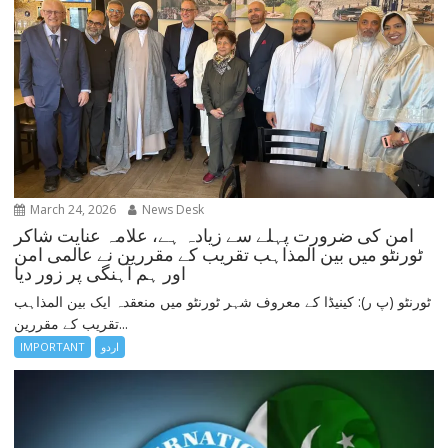
March 24, 2026
News Desk
امن کی ضرورت پہلے سے زیادہ ہے، علامہ عنایت شاکر
ٹورنٹو میں بین المذاہب تقریب کے مقررین نے عالمی امن
اور ہم آہنگی پر زور دیا
ٹورنٹو (پ ر): کینیڈا کے معروف شہر ٹورنٹو میں منعقدہ ایک بین المذاہب
تقریب کے مقررین...
اردو
IMPORTANT