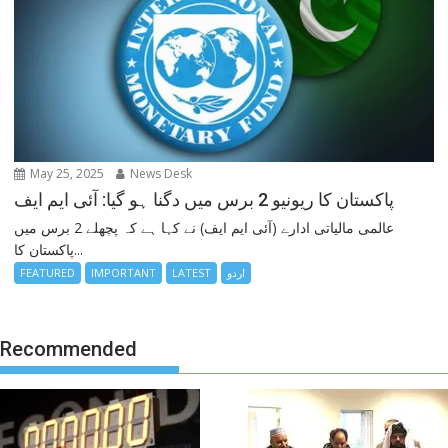
May 25, 2025
News Desk
پاکستان کا ریونیو 2 برس میں دگنا ہو گیا: آئی ایم ایف
عالمی مالیاتی ادارے (آئی ایم ایف) نے کہا ہے کہ پچھلے 2 برس میں
پاکستان کا...
اردو
LATEST
IMPORTANT
FEATURED
Recommended