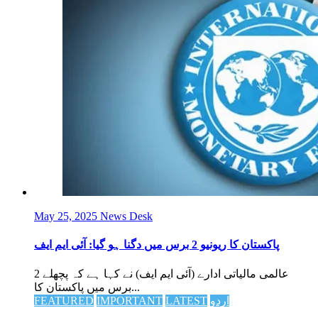
May 25, 2025
News Desk
پاکستان کا ریونیو 2 برس میں دگنا ہو گیا: آئی ایم ایف
عالمی مالیاتی ادارے (آئی ایم ایف) نے کہا ہے کہ پچھلے 2
برس میں پاکستان کا...
اردو
LATEST
IMPORTANT
FEATURED