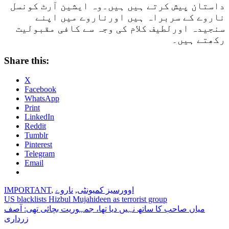
داستان پیش کرتے ہیں ہیں۔وہ ایشین آرٹ کونسل
ناروے کے سربراہ ہیں اورناروے میں اپنے
سنجیدہ اورلطیف کلام کی وجہ سے کافی مقبولیت
رکھتے ہیں۔
Share this:
X
Facebook
WhatsApp
Print
LinkedIn
Reddit
Tumblr
Pinterest
Telegram
Email
اوورسیز کمیونٹی
,
ناروے
,
IMPORTANT
Post
US blacklists Hizbul Mujahideen as terrorist group
میاں صاحب کا ساتھ نہیں دیا تھا، جمہوریت بچائی تھی: آصف
navigation
زرداری