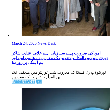
March 24, 2026
News Desk
امن کی ضرورت پہلے سے زیادہ ہے، علامہ عنایت شاکر
ٹورنٹو میں بین المذاہب تقریب کے مقررین نے عالمی امن اور
ہم آہنگی پر زور دیا
ٹورنٹو (پ ر): کینیڈا کے معروف شہر ٹورنٹو میں منعقدہ ایک
بین المذاہب تقریب کے مقررین...
اردو
IMPORTANT