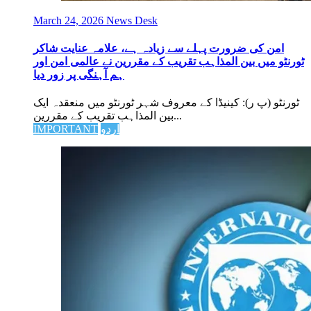
March 24, 2026
News Desk
امن کی ضرورت پہلے سے زیادہ ہے، علامہ عنایت شاکر
ٹورنٹو میں بین المذاہب تقریب کے مقررین نے عالمی امن اور
ہم آہنگی پر زور دیا
ٹورنٹو (پ ر): کینیڈا کے معروف شہر ٹورنٹو میں منعقدہ ایک
بین المذاہب تقریب کے مقررین...
اردو
IMPORTANT