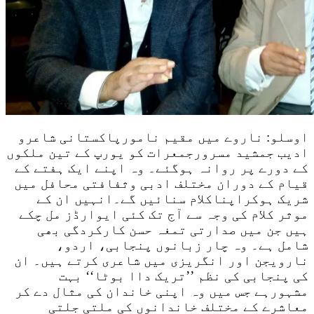
اوسلو: ناروے میں مقیم نامورپاکستانی شاعرو
ادیب جمشید مسرورجمعرات کو یورپ کے تین ملکوں
کے دورے پر روانہ ہوگئے۔ وہ اپنے ایک ہفتے کے
قیام کے دوران مختلف ادبی وثفافتی محافل میں
شریک ہوکراپناکلام سنائیں گے۔انہیں ان کے
موثر کلام کی وجہ سے آج تک کئی ایوارڈز مل چکے
ہیں جن میں صدارتی تمغہ حسن کارکردگی بھی
شامل ہے۔ وہ چار زبانوں پنجابی، اردو،
نارویجن اور انگریزی میں شاعری کرتے ہیں۔ ان
کی پنجابی کی نظم ’’تریک داا بوٹا‘‘ بہت
مشہورہے جس میں وہ اپنی خاندان کی مثال دے کر
معاشرے کے مختلف خاندانوں کی ملتی جلتی