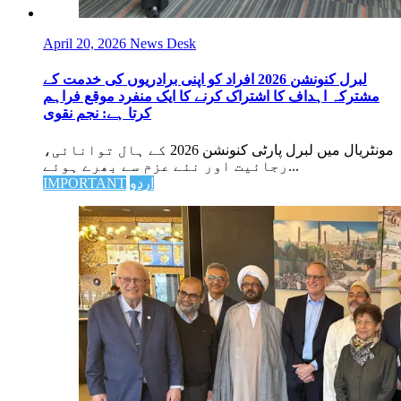
April 20, 2026
News Desk
لبرل کنونشن 2026 افراد کو اپنی برادریوں کی خدمت کے
مشترکہ اہداف کا اشتراک کرنے کا ایک منفرد موقع فراہم
کرتا ہے: نجم نقوی
مونٹریال میں لبرل پارٹی کنونشن 2026 کے ہال توانائی،
رجائیت اور نئے عزم سے بھرے ہوئے...
اردو
IMPORTANT