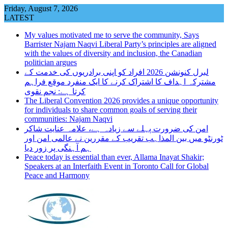
Skip
Friday, August 7, 2026
to
LATEST
content
My values motivated me to serve the community, Says
Barrister Najam Naqvi Liberal Party’s principles are aligned
with the values of diversity and inclusion, the Canadian
politician argues
لبرل کنونشن 2026 افراد کو اپنی برادریوں کی خدمت کے
مشترکہ اہداف کا اشتراک کرنے کا ایک منفرد موقع فراہم
کرتا ہے: نجم نقوی
The Liberal Convention 2026 provides a unique opportunity
for individuals to share common goals of serving their
communities: Najam Naqvi
امن کی ضرورت پہلے سے زیادہ ہے، علامہ عنایت شاکر
ٹورنٹو میں بین المذاہب تقریب کے مقررین نے عالمی امن اور
ہم آہنگی پر زور دیا
Peace today is essential than ever, Allama Inayat Shakir;
Speakers at an Interfaith Event in Toronto Call for Global
Peace and Harmony