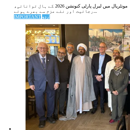
مونٹریال میں لبرل پارٹی کنونشن 2026 کے ہال توانائی،
رجائیت اور نئے عزم سے بھرے ہوئے...
اردو
IMPORTANT