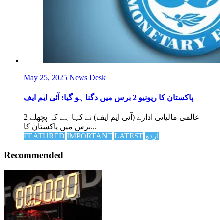
May 25, 2025
News Desk
پاکستان کا ریونیو 2 برس میں دگنا ہو گیا: آئی ایم ایف
عالمی مالیاتی ادارے (آئی ایم ایف) نے کہا ہے کہ پچھلے 2
برس میں پاکستان کا...
اردو
LATEST
IMPORTANT
FEATURED
Recommended