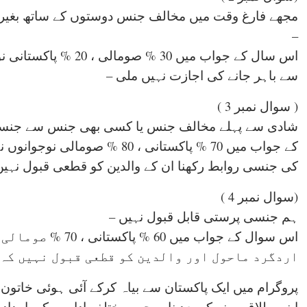
مجھے فارغ وقت میں مخالف جنس دوستوں کے ساتھ بغیر 
–
اس سال کے جواب میں 30
سے باہر جانے کی اجازت نہیں ملی –
( سوال نمبر 3 )
شادی سے پہلے مخالف جنس یا کسی بھی جنس سے جنسی 
کے جواب میں 70 % پاکستانی ، 80
کی جنسی روابط رکھنا ان کے والدین کو قطعی قبول نہیں
(سوال نمبر 4 )
ہم جنسی پرستی قابل قبول نہیں –
اس سوال کے جواب میں
اردگرد ماحول اور والدین کو قطعی قبول نہیں کہ ا
پروگرام میں ایک پاکستان سے بیاہ کرکے آئی ہوئی خاتون 
اپنی طلاق ہونے کے بعد نارویجین مختلف اداروں کی امداد