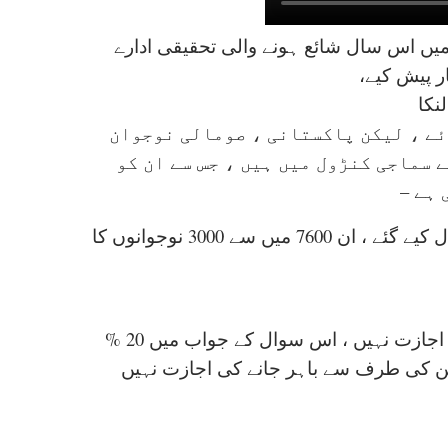
میں اس سال شائع ہونے والی تحقیقی ادارے
ار پیش کیے،
لنکا
ئے ، لیکن پاکستانی ، صومالی نوجوان
 سماجی کنڑول میں ہیں ، جس سے ان کو
ہے –
اس ریسرچ رپورٹ میں 7600 نوجوانوں سے 4 مختلف سوال کیے گئے ، ان 7600 میں سے 3000 نوجوانوں کا
مجھے فارغ وقت میں اپنے دوستوں کے ساتھ باہر جانے کی اجازت نہیں ، اس سوال کے جواب میں 20 %
دین کی طرف سے باہر جانے کی اجازت نہیں