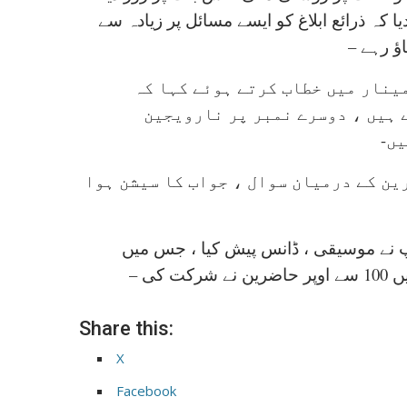
 کہ ذرائع ابلاغ کو ایسے مسائل پر زیادہ سے
اؤ رہے –
ینار میں خطاب کرتے ہوئے کہا کہ
 ہیں ، دوسرے نمبر پر نارویجین
ں-
ن کے درمیان سوال ، جواب کا سیشن ہوا
وپ نے موسیقی ، ڈانس پیش کیا ، جس میں
ی –
Share this:
X
Facebook