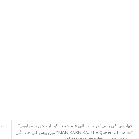
’’جھانسی کی رانی‘‘ پر بننے والی فلم جمعہ کو نارویجن سینماووں
میں پیش کی جائے گی “MANIKARNIKA: The Queen of Jhansi”