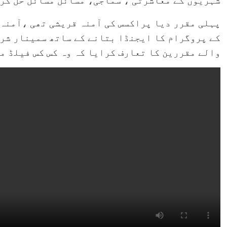
پہلی مقرر دیا پراکسس کی آمنہ قریشی تھی ،آمنہ 
کے پروگرام کا ایجنڈا بتانے کے ساتھ سمینار شرک
والے مقررین کا تعارف کرایا کہ وہ کس کس فیلڈ می