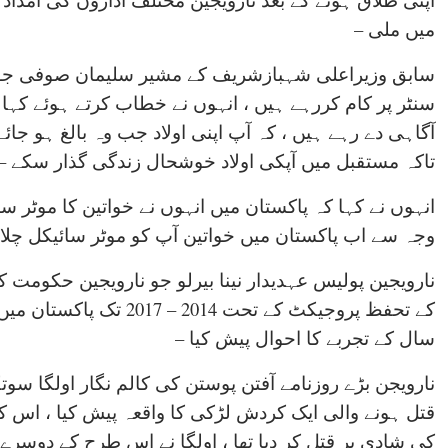
میں ملی –
سابق وزیراعلی شہبازشریف کے مشیر سلیمان صوفی جو آ
سنٹر پر کام کررہے ہیں ، انہوں نے خطاب کرتے ہوئے کہا
آگاہی دے رہے ہیں ، کہ آپ اپنی اولاد جب وہ بالغ ہو جائے 
تاکہ مستقبل میں آپکی اولاد خوشحال زندگی گذار سکے –
انہوں نے کہا کہ پاکستان میں انہوں نے خواتین کا موٹر 
وجہ سے اب پاکستان میں خواتین آپ کو موٹر سائیکل چلات
نارویجین پولیس عہدیدار نینا بیرلو جو نارویجین حکو
سال کے تجربے کا احوال پیش کیا –
قتل ہونے والی ایک کردش لڑکی کا واقعہ پیش کیا ، ا
کی شادی پر قتل کر دیا تھا ، اولگا نے اس طرح کے دوسرے 