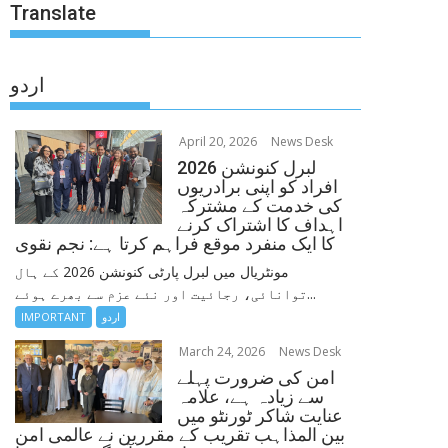
Translate
اردو
April 20, 2026
News Desk
لبرل کنونشن 2026
افراد کو اپنی برادریوں
کی خدمت کے مشترکہ
اہداف کا اشتراک کرنے
کا ایک منفرد موقع فراہم کرتا ہے: نجم نقوی
مونٹریال میں لبرل پارٹی کنونشن 2026 کے ہال
توانائی، رجائیت اور نئے عزم سے بھرے ہوئے...
اردو
IMPORTANT
March 24, 2026
News Desk
امن کی ضرورت پہلے
سے زیادہ ہے، علامہ
عنایت شاکر ٹورنٹو میں
بین المذاہب تقریب کے مقررین نے عالمی امن