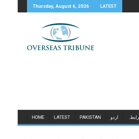
Skip
Thursday, August 6, 2026
LATEST
to
content
رابطہ
اردو
PAKISTAN
LATEST
HOME