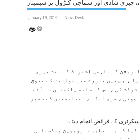
،، جبری شادی اور سماجی کنڑول پر سیمینار
January 19, 2019
News Desk
ئزیشن کے باہمی اشتراک کے تحت میری
ا ، جس میں ناروے میں خواتین کے حقوق
شرکت کی ، اس کے ساتھ پاکستان سے آئے
صوفی ، سری لنکا ، افغانستان کے سفیر
سیکرٹری کے فرائض انجام دیئے-
 کہا کہ یہ تنظیم نارویجین پاکستانی
ے کے لیے میدان عمل میں ہے –