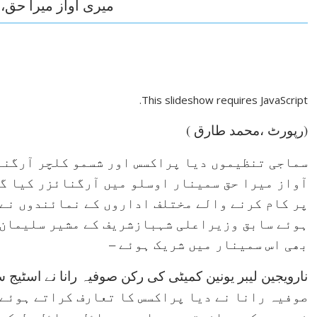
میری آواز میرا حق،
This slideshow requires JavaScript.
(رپورٹ ،محمد طارق )
سماجی تنظیموں دیا پراکسس اور شسمو کلچر آرگنا
آواز میرا حق سمینار اوسلو میں آرگنائزر کیا گی
پر کام کرنے والے مختلف اداروں کے نمائندوں نے 
ہوئے سابق وزیراعلی شہبازشریف کے مشیر سلیمان 
بھی اس سمینار میں شریک ہوئے –
نارویجین لیبر یونین کمیٹی کی رکن صوفیہ رانا نے اسٹیج 
صوفیہ رانا نے دیا پراکسس کا تعارف کراتے ہوئے
شہریوں کے معاشرتی ، سماجی، مسائل مسائل حل کرن