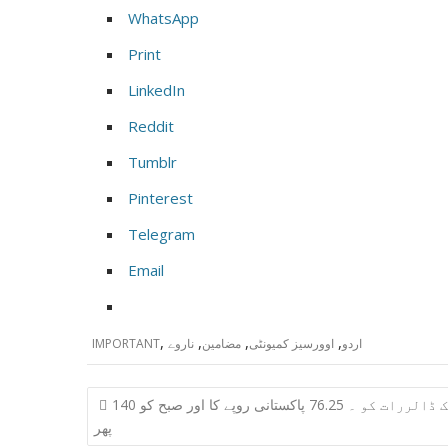
WhatsApp
Print
LinkedIn
Reddit
Tumblr
Pinterest
Telegram
Email
,
,
,
,
اردو
اوورسیز کمیونٹی
مضامین
ناروے
IMPORTANT
Post
140 ایک ڈالررات کو ۔ 76.25 پاکستانی روپے کا اور صبح کو
navigation
پھر