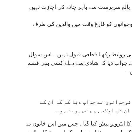
بالغ سرپرست سے باہر جانے کی اجازت نہیں
 % صومالی ، 20 % پاکستانی نوجوانوں کو فارغ وقت میں والدین کی طرف
روابط رکھنا قطعی قبول نہیں – اس سوال
 % صومالی نوجوانوں نے جواب دیا کہ شادی سے پہلے کسی بھی قسم
 –
 60 % پاکستانی ، 70 % صومالی نوجوانوں نے جواب دیا کہ کہ ان کے
ن کی اولاد ہم جنس پرست ہو –
کا انٹرویو پیش کیا گیا ، جس میں اس خاتون نے
 کے بارے میں بتایا ، جو اس کو اس مشکل وقت