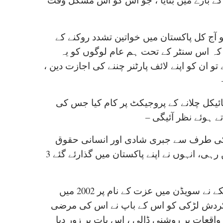
ج کل پاکستان میں خواتین تشدد روکنے کے
 کہ اس سنٹر کے تحت ہم عام لوگوں کو یہ
تو ان کو اپنے لائف پارٹنر چننے کی اجازت دین ،
سائیکل چلانے کے پروجیکٹ پر کام کیا جس کی
ے ہوئے نظر آئیگی –
مت کی طرف سے جبری شادی اور انسانی حقوق
کے تحفظ پروجیکٹ کے تحت 2014 – 2017 تک پاکستان میں رہی، انہوں نے اپنے پاکستان میں گذارئے گئے 3
نارویجن بڑے روزنامے آفتن پوستن کی کالم نگار اولگا سوتکے نے سویڈن میں عزت کے نام پر 2002 میں
س کردش لڑکی کو اس کے باپ نے اس کی مرضی
واقعات پر روشنی ڈالی ، اس بات پر زور دیا