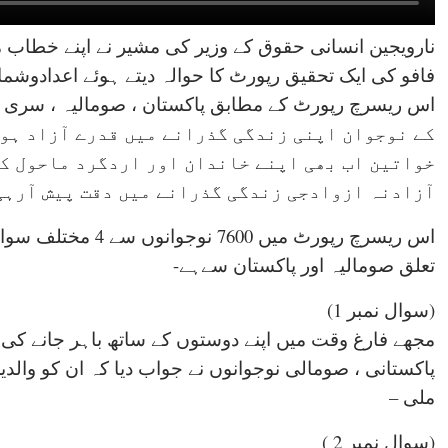
نارویجین انسانی حقوق کے وزیر کی مشیر نے اپنے خطاب 
فافو کی ایک تحقیق رپورٹ کا حوالہ دیتے ہوئے اعدادوشم
اس ریسرچ رپورٹ کے مطابق پاکستان ، صومالیہ ، سری 
کے نوجوان اپنی زندگی گذرانے میں قدرے آزاد ہو
خواتین اب بھی اپنے خاندان اور اردگرد ماحول
کے
آزادنہ ازوادجی زندگی گذرانے میں دقت پیش آرہی 
تعلق صومالیہ اور پاکستان سےہے-
(سوال نمبر 1)
پاکستانی ، صومالی نوجوانوں نے جواب دیا کہ ان کو وال
ملی –
(سوال نمبر 2 )