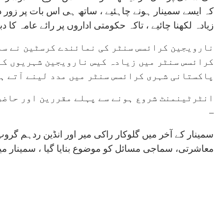
کہ ایسے سمینار ہونے چاہئیے ، ساتھ ہی اس بات پر زور دیا
زیادہ لکھنا چائیے ، تاکہ حکومتی اداروں پر رائے عامہ کا دب
نارویجین کرائسس سنٹر کی نمائندے کرسٹین نے سم
کرائسس سنٹر میں زیادہ کیس نارویجین شہریوں کے
پاکستانی شہری کرائسس سنٹر میں مدد لینے آتے ہی
انٹرٹینمنٹ شروع ہونے سے پہلے مقررین اور حاضری
–
سمینار کے آخر میں گلوکار راکی میر اور انڈین ردہم گر
معاشرتی، سماجی مسائل کو موضوع بنایا گیا ، سمینار میں 100 سے اوپر حاضرین نے شرکت ک