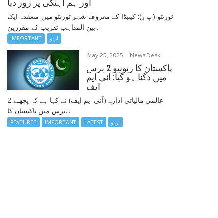
اور ہم آہنگی پر زور دیا
ٹورنٹو (پ ر): کینیڈا کے معروف شہر ٹورنٹو میں منعقدہ ایک
بین المذاہب تقریب کے مقررین...
اردو
IMPORTANT
May 25, 2025
News Desk
پاکستان کا ریونیو 2 برس
میں دگنا ہو گیا: آئی ایم
ایف
عالمی مالیاتی ادارے (آئی ایم ایف) نے کہا ہے کہ پچھلے 2
برس میں پاکستان کا...
اردو
LATEST
IMPORTANT
FEATURED