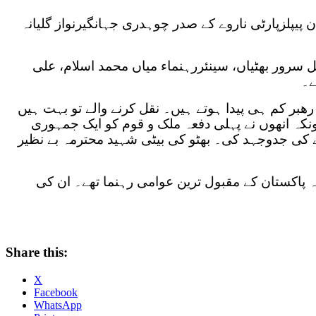
 پیپلزپارٹی ناروے کے صدر چوہدری جہانگیرنواز گلیانہ
سرور بھٹیاں، سینئررہنماء میاں محمد اسلام، علی
ے۔
رھبر کم ہی پیدا ہوتے ہیں۔ نقل کرنے والے تو بہت ہیں
یونکہ انھوں نے پہلی دفعہ ملک و قوم کو ایک جمہوری
ے کی جدوجہد کی۔ بھٹو کی بیٹی شہید محترمہ بے نظیر
ہ پاکستان کے مقبول ترین عوامی رہنما تھے۔ ان کی
Share this:
X
Facebook
WhatsApp