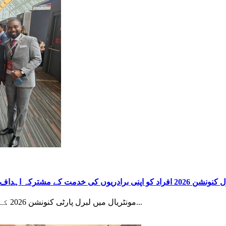
اپنی برادریوں کی خدمت کے مشترکہ اہداف کا اشتراک کرنے کا ایک منفرد موقع فراہم کرتا ہے: نجم نقوی
مونٹریال میں لبرل پارٹی کنونشن 2026 کے ہال توانائی، رجائیت اور نئے عزم سے بھرے ہوئے...