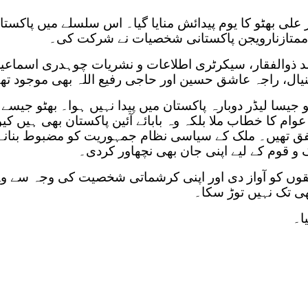
علی بھٹو کا یوم پیدائش منایا گیا۔ اس سلسلے میں پاکستان
ممتازنارویجن پاکستانی شخصیات نے شرکت کی۔
 ذوالفقار، سیکرٹری اطلاعات و نشریات چوہدری اسماعیل 
ھنیال، راجہ عاشق حسین اور حاجی رفیع اللہ بھی موجود تھ
جیسا لیڈر دوبارہ پاکستان میں پیدا نہیں ہوا۔ بھٹو جیسے 
وام کا خطاب ملا بلکہ وہ بابائے آئین پاکستان بھی ہیں ک
متفق تھیں۔ ملک کے سیاسی نظام جمہوریت کو مضبوط بنان
ک و قوم کے لیے اپنی جان بھی نچھاور کردی۔
بقوں کو آواز دی اور اپنی کرشماتی شخصیت کی وجہ سے و
ی تک نہیں توڑ سکا۔
ا۔