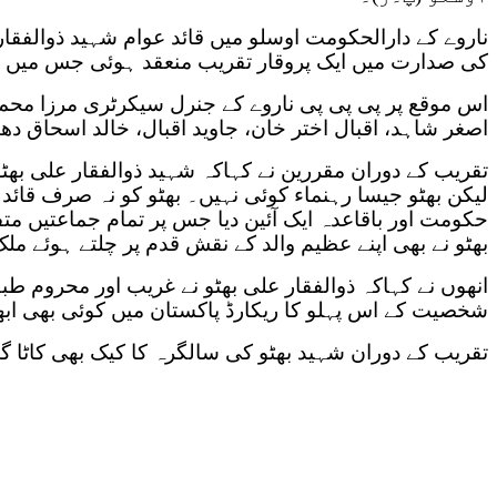
ناروے کے دارالحکومت اوسلو میں قائد عوام شہید ذوالفقار 
کی صدارت میں ایک پروقار تقریب منعقد ہوئی جس میں 
اس موقع پر پی پی پی ناروے کے جنرل سیکرٹری مرزا محمد
اصغر شاہد، اقبال اختر خان، جاوید اقبال، خالد اسحاق د
تقریب کے دوران مقررین نے کہاکہ شہید ذوالفقار علی بھٹو 
لیکن بھٹو جیسا رہنماء کوئی نہیں۔ بھٹو کو نہ صرف قائد ع
حکومت اور باقاعدہ ایک آئین دیا جس پر تمام جماعتیں 
بھٹو نے بھی اپنے عظیم والد کے نقش قدم پر چلتے ہوئے مل
انھوں نے کہاکہ ذوالفقار علی بھٹو نے غریب اور محروم ط
شخصیت کے اس پہلو کا ریکارڈ پاکستان میں کوئی بھی ابھ
تقریب کے دوران شہید بھٹو کی سالگرہ کا کیک بھی کاٹا گی