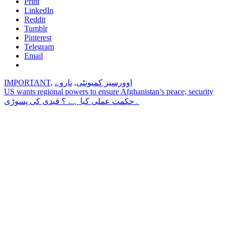
Print
LinkedIn
Reddit
Tumblr
Pinterest
Telegram
Email
اوورسیز کمیونٹی
,
ناروے
,
IMPORTANT
Post
US wants regional powers to ensure Afghanistan’s peace, security
۔حکمت عملی کیا ہے ؟ قیدی کی پسوڑی
navigation