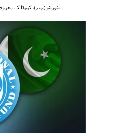
ٹورنٹو (پ ر): کینیڈا کے معروف شہر ٹورنٹو میں منعقدہ ایک بین المذاہب تقریب کے مقررین...