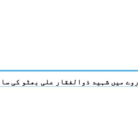
وے میں شہید ذوالفقار علی بھٹو کی سال