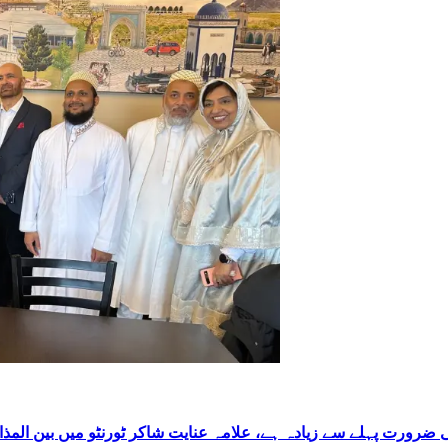
 ضرورت پہلے سے زیادہ ہے، علامہ عنایت شاکر ٹورنٹو میں بین المذا