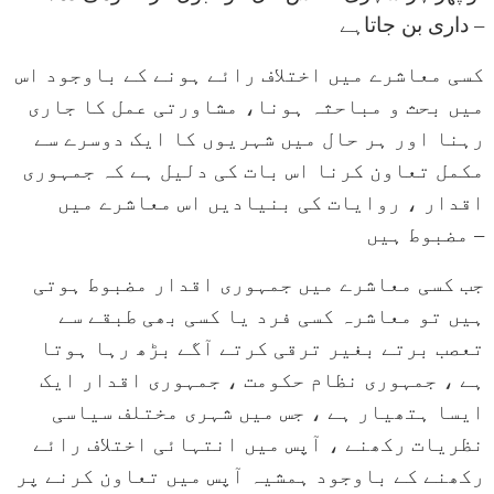
داری بن جاتاہے –
کسی معاشرے میں اختلاف رائے ہونے کے باوجود اس
میں بحث و مباحثہ ہونا، مشاورتی عمل کا جاری
رہنا اور ہر حال میں شہریوں کا ایک دوسرے سے
مکمل تعاون کرنا اس بات کی دلیل ہے کہ جمہوری
اقدار ، روایات کی بنیادیں اس معاشرے میں
مضبوط ہیں –
جب کسی معاشرے میں جمہوری اقدار مضبوط ہوتی
ہیں تو معاشرہ کسی فرد یا کسی بھی طبقے سے
تعصب برتے بغیر ترقی کرتے آگے بڑھ رہا ہوتا
ہے ، جمہوری نظام حکومت ، جمہوری اقدار ایک
ایسا ہتھیار ہے ، جس میں شہری مختلف سیاسی
نظریات رکھنے ، آپس میں انتہائی اختلاف رائے
رکھنے کے باوجود ہمشیہ آپس میں تعاون کرنے پر