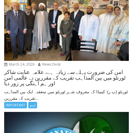
March 24, 2026
News Desk
امن کی ضرورت پہلے سے زیادہ ہے، علامہ عنایت شاکر
ٹورنٹو میں بین المذاہب تقریب کے مقررین نے عالمی امن
اور ہم آہنگی پر زور دیا
ٹورنٹو (پ ر): کینیڈا کے معروف شہر ٹورنٹو میں منعقدہ ایک بین المذاہب
تقریب کے مقررین...
اردو
IMPORTANT