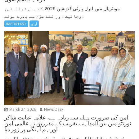
مونٹریال میں لبرل پارٹی کنونشن 2026 کے ہال توانائی،
رجائیت اور نئے عزم سے بھرے ہوئے...
اردو
IMPORTANT
March 24, 2026
News Desk
امن کی ضرورت پہلے سے زیادہ ہے، علامہ عنایت شاکر
ٹورنٹو میں بین المذاہب تقریب کے مقررین نے عالمی امن
اور ہم آہنگی پر زور دیا
ٹورنٹو (پ ر): کینیڈا کے معروف شہر ٹورنٹو میں منعقدہ ایک بین