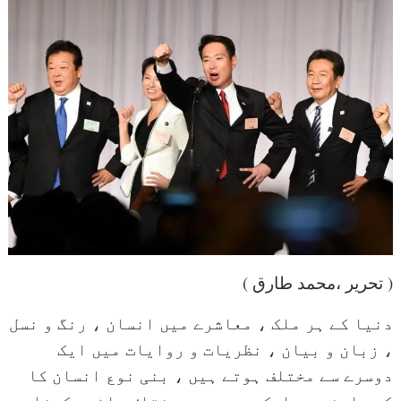
( تحریر ،محمد طارق )
دنیا کے ہر ملک ، معاشرے میں انسان ، رنگ و نسل
، زبان و بیان ، نظریات و روایات میں ایک
دوسرے سے مختلف ہوتے ہیں ، بنی نوع انسان کا
کسی ایشو پر ایک دوسرے سے مختلف رائے رکھنا