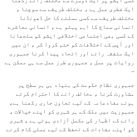
ایک فطری عمل ہے ، مختلف طریقے سے سوچنا ،
مختلف طریقے سے کسی مسلئے کا حل ڈھونڈنا
انسانی سماج کا اہم پہلو ہے ، انسانی معاشرے
کے کسی بھی اجتماعی اختلافی ایشو کو سلجھانا
اور آپس کے اختلافات کو ختم کروا کر ، ان میں
ایک متفقہ رائے اور اتحاد پیدا کرنا جمہوری
روایات پر عمل ، جمہوری طرز عمل سے ہی ممکن ہے
–
جمہوری نظام حکومت کی بنیاد ہی ہر سطح پر
مشاورت کرنا ، مخالف رائے کا احترام کرتے
ہوئے مفادعامہ کے لیے تعاون جاری رکھنا ہے،
جمہوریت میں ملک کے ہر شہری کو اپنے خیالات ،
رائے کے اظہار کی مکمل آزادی ہوتی ہے ، شہری
کو اپنے مفادات کے تحفظ کے لیے عملی کام کرنے