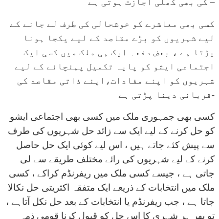
کی بھی کھلی اجازت ہوتی ہے –
کسی بھی معاشرے کو خوشحالی کی طرف لے جانے کے
لیے شہریوں کو بڑے مقاصد کے لیے یکجا ہونا
پڑتا ہے ، بعض دفعہ ایک ہی ملک میں کسی ایک
اجتماعی ایشو کو پایہ تکمیل پہنچانے کے لیے
شہریوں کو اپنے مفادات،اپنے ذاتی مقاصد کی
قربانی دینا پڑتی ہے-
کسی بھی جمہوری ملک میں کسی بھی اجتماعی ایشو
کو حل کرنے کے لیے ایک سے زائد حل شہریوں کی طرف
سے پیش کئے جاتے ہیں ، اس لیے کوئی ایک حل حاصل
کرنے کے لیے شہریوں کی رائے مختلف طریقے سے لی
جاتی ہے ، جیسے کسی ملک میں ریفرنڈم کراکے ، کسی
ملک میں انتخابات کے ذریعے ایک متفقہ اکثریتی حل نکالا
جاتا ہے ، جب ریفرنڈم یا انتخابات کے بعد حل نکل آتاہے ،
تو پھر ہر شہری کا اس حل کو قبول کرنا قومی ذمہ