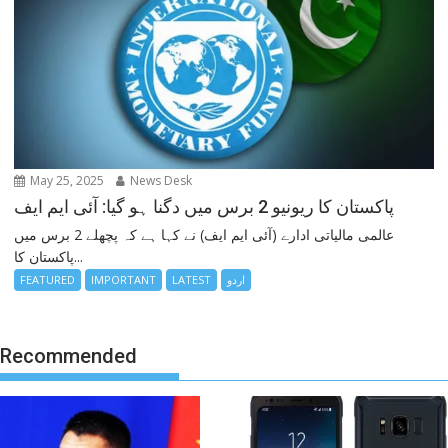
May 25, 2025
News Desk
پاکستان کا ریونیو 2 برس میں دگنا ہو گیا: آئی ایم ایف
عالمی مالیاتی ادارے (آئی ایم ایف) نے کہا ہے کہ پچھلے 2 برس میں
پاکستان کا...
اردو
LATEST
IMPORTANT
FEATURED
Recommended