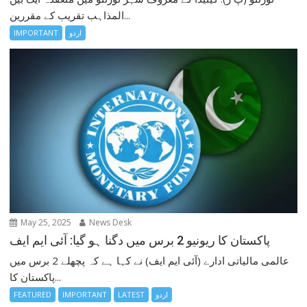
المذاہب تقریب کے مقررین...
اردو
IMPORTANT
May 25, 2025
News Desk
پاکستان کا ریونیو 2 برس میں دگنا ہو گیا: آئی ایم ایف
عالمی مالیاتی ادارے (آئی ایم ایف) نے کہا ہے کہ پچھلے 2 برس میں
پاکستان کا...
اردو
LATEST
IMPORTANT
FEATURED