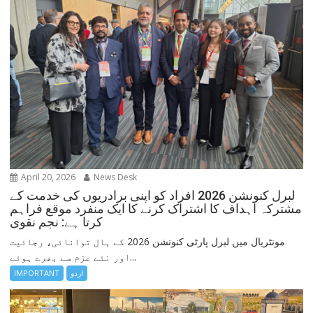
April 20, 2026
News Desk
لبرل کنونشن 2026 افراد کو اپنی برادریوں کی خدمت کے
مشترکہ اہداف کا اشتراک کرنے کا ایک منفرد موقع فراہم
کرتا ہے: نجم نقوی
مونٹریال میں لبرل پارٹی کنونشن 2026 کے ہال توانائی، رجائیت
اور نئے عزم سے بھرے ہوئے...
اردو
IMPORTANT