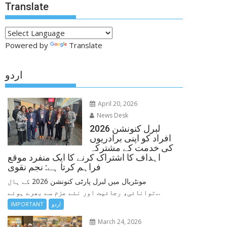
Translate
Powered by
Translate
اردو
April 20, 2026
News Desk
لبرل کنونشن 2026
افراد کو اپنی برادریوں
کی خدمت کے مشترکہ
اہداف کا اشتراک کرنے کا ایک منفرد موقع
فراہم کرتا ہے: نجم نقوی
مونٹریال میں لبرل پارٹی کنونشن 2026 کے ہال
توانائی، رجائیت اور نئے عزم سے بھرے ہوئے...
اردو
IMPORTANT
March 24, 2026