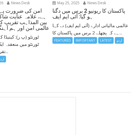
26
News Desk
May 25, 2025
News Desk
امن کی ضرورت پہل
پاکستان کا ریونیو 2 برس میں دگنا
ہے، علامہ عنایت شاکر
ہو گیا: آئی ایم ایف
بین المذاہب تقریب ک
عالمی مالیاتی ادارے (آئی ایم ایف) نے کہا
عالمی امن اور ہم آہنگی
ہے کہ پچھلے 2 برس میں پاکستان کا...
ٹورنٹو (پ ر): کینیڈا
اردو
LATEST
IMPORTANT
FEATURED
ٹورنٹو میں منعقدہ ای
تقریب کے مقررین...
اردو