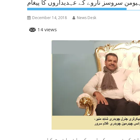
یومن سروسز ناروے کے عہدیداروں کا پیغام
December 14, 2018
News Desk
14 views
اوسلو (پ۔ر) ہیومن سروسز ناروے نے اپنے ایک پیغام کےذریعے کہاہے کہ انسانیت کا