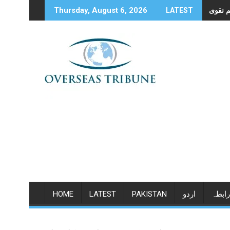
Skip
Thursday, August 6, 2026
LATEST
to
content
رابطہ
اردو
PAKISTAN
LATEST
HOME