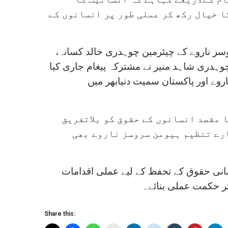
ا خیال رکھ کر عملی طور پر انسانوں کے
 ناروے کے چیئرمین چوہدری خالد کسانہ،
ہدری شاہد منیر نے مشترکہ پیغام جاری کیا
وے اور پاکستان سمیت دنیابھر میں
 مقصد انسانوں کے حقوق کو بلاتفریق
ارے تنظیم ہیومن سروسز ناروے بھی
نسانی حقوق کے تحفظ کے لیے عملی اقدامات
ثر حکمت عملی بنائے۔
Share this: