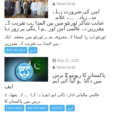
News Desk
امن کی ضرورت پہلے
سے زیادہ ہے، علامہ
عنایت شاکر ٹورنٹو میں بین المذاہب تقریب کے
مقررین نے عالمی امن اور ہم آہنگی پر زور دیا
ٹورنٹو (پ ر): کینیڈا کے معروف شہر ٹورنٹو میں منعقدہ ایک
بین المذاہب تقریب کے مقررین...
اردو
IMPORTANT
May 25, 2025
News Desk
پاکستان کا ریونیو 2 برس
میں دگنا ہو گیا: آئی ایم
ایف
عالمی مالیاتی ادارے (آئی ایم ایف) نے کہا ہے کہ پچھلے 2
برس میں پاکستان کا...
اردو
LATEST
IMPORTANT
FEATURED