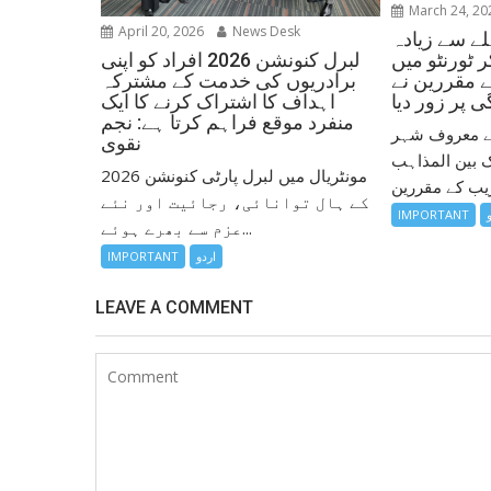
March 24, 20
April 20, 2026
News Desk
ے سے زیادہ
لبرل کنونشن 2026 افراد کو اپنی
 ٹورنٹو میں
برادریوں کی خدمت کے مشترکہ
ے مقررین نے
اہداف کا اشتراک کرنے کا ایک
 پر زور دیا
منفرد موقع فراہم کرتا ہے: نجم
 کے معروف شہر
نقوی
ک بین المذاہب
مونٹریال میں لبرل پارٹی کنونشن 2026
کے ہال توانائی، رجائیت اور نئے
IMPORTANT
عزم سے بھرے ہوئے...
اردو
IMPORTANT
LEAVE A COMMENT