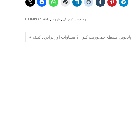
,
,
اوورسیز کمیونٹی
ناروے
IMPORTANT
Post
انچویں قسط- جمہوریت کیوں ؟ مساوات اور برابری کیلئے
navigation