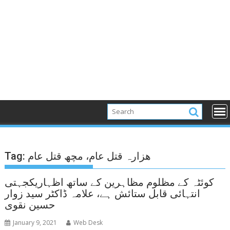
ھزارہ قتل عام، مچھ قتل عام
Tag:
کوئٹہ کے مظلوم مظاہرین کے ساتھ اظہاریکجہتی
انتہائی قابل ستائش ہے، علامہ ڈاکٹر سید زوار
حسین نقوی
January 9, 2021
Web Desk