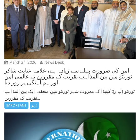
March 24, 2026
News Desk
امن کی ضرورت پہلے سے زیادہ ہے، علامہ عنایت شاکر
ٹورنٹو میں بین المذاہب تقریب کے مقررین نے عالمی امن
اور ہم آہنگی پر زور دیا
ٹورنٹو (پ ر): کینیڈا کے معروف شہر ٹورنٹو میں منعقدہ ایک بین المذاہب
تقریب کے مقررین...
اردو
IMPORTANT