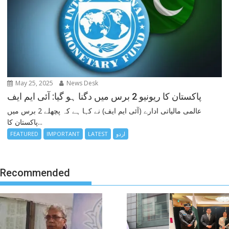
May 25, 2025
News Desk
پاکستان کا ریونیو 2 برس میں دگنا ہو گیا: آئی ایم ایف
عالمی مالیاتی ادارے (آئی ایم ایف) نے کہا ہے کہ پچھلے 2 برس میں
پاکستان کا...
اردو
LATEST
IMPORTANT
FEATURED
Recommended