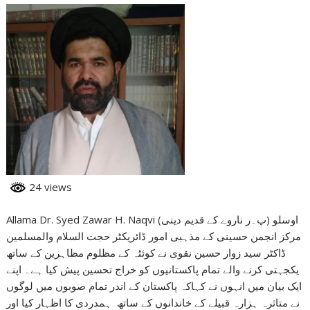
24 views
Allama Dr. Syed Zawar H. Naqvi (اوسلو (پ۔ر ناروے کے قدیم دینی
مرکز انجمن حسینی کے مذہبی امور ڈائریکٹر حجت السلام والمسلمین
ڈاکٹر سید زوار حسین نقوی نے کوئٹہ کے مظلوم مظاہرین کے ساتھ
یکجہتی کرنے والے تمام پاکستانیوں کو خراج تحسین پیش کیا ہے۔ اپنے
ایک بیان میں انہوں نے کہاکہ پاکستان کے اندر تمام صوبوں میں لوگوں
نے متاثرہ ہزارہ قبیلے کے خاندانوں کے ساتھ ہمدردی کا اظہار کیا اور