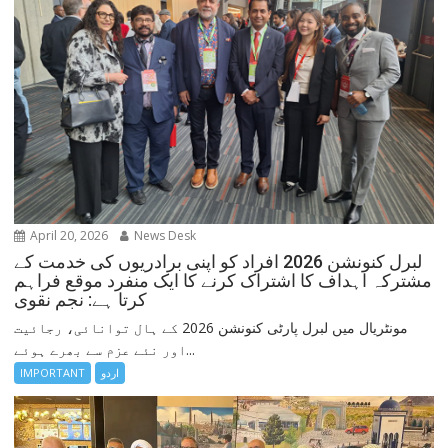
April 20, 2026
News Desk
لبرل کنونشن 2026 افراد کو اپنی برادریوں کی خدمت کے
مشترکہ اہداف کا اشتراک کرنے کا ایک منفرد موقع فراہم
کرتا ہے: نجم نقوی
مونٹریال میں لبرل پارٹی کنونشن 2026 کے ہال توانائی، رجائیت
اور نئے عزم سے بھرے ہوئے...
اردو
IMPORTANT