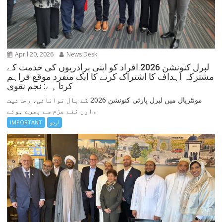
April 20, 2026
News Desk
لبرل کنونشن 2026 افراد کو اپنی برادریوں کی خدمت کے
مشترکہ اہداف کا اشتراک کرنے کا ایک منفرد موقع فراہم
کرتا ہے: نجم نقوی
مونٹریال میں لبرل پارٹی کنونشن 2026 کے ہال توانائی، رجائیت
اور نئے عزم سے بھرے ہوئے...
اردو
IMPORTANT