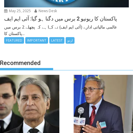
May 25, 2025
News Desk
پاکستان کا ریونیو 2 برس میں دگنا ہو گیا: آئی ایم ایف
عالمی مالیاتی ادارے (آئی ایم ایف) نے کہا ہے کہ پچھلے 2 برس میں
پاکستان کا...
اردو
LATEST
IMPORTANT
FEATURED
Recommended