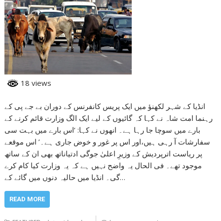
18 views
انڈیا کے شہر لکھنؤ میں ایک پریس کانفرنس کے دوران بے جے پی کے
رہنما امت شاہ نے کہا کہ گائیوں کے لیے ایک الگ وزارت قائم کرنے کے
بارے میں سوچا جا رہا ہے۔ انھوں نے کہا: ‘اس بارے میں بہت سی
سفارشات آ رہی ہیں،اور اس پر غور و خوض جاری ہے۔’ اس موقعے
پر ریاست اترپردیش کے وزیرِ اعلیٰ جوگی ادتیاناتھ بھی ان کے ساتھ
موجود تھے۔ فی الحال یہ واضح نہیں ہے کہ یہ وزارت کیا کام کرے
گی۔ انڈیا میں حالیہ دنوں میں گائے کے…
READ MORE