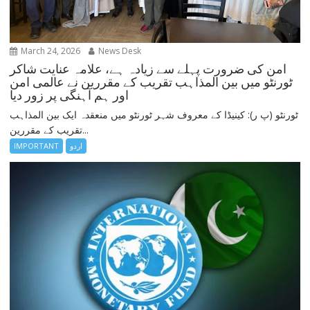
March 24, 2026
News Desk
امن کی ضرورت پہلے سے زیادہ ہے، علامہ عنایت شاکر
ٹورنٹو میں بین المذاہب تقریب کے مقررین نے عالمی امن
اور ہم آہنگی پر زور دیا
ٹورنٹو (پ ر): کینیڈا کے معروف شہر ٹورنٹو میں منعقدہ ایک بین المذاہب
تقریب کے مقررین...
اردو
IMPORTANT